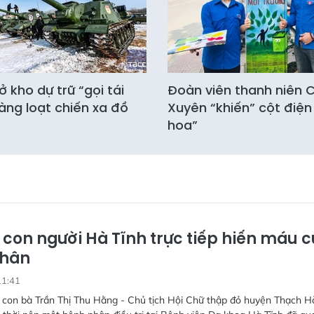
 kho dự trữ “gọi tái
Đoàn viên thanh niên
àng loạt chiến xa đồ
Xuyên “khiến” cột điện
hoa”
 con người Hà Tĩnh trực tiếp hiến máu 
nhân
11:41
 con bà Trần Thị Thu Hằng - Chủ tịch Hội Chữ thập đỏ huyện Thạch H