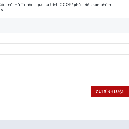
áo mới Hà Tĩnh
#ocop
#chu trình OCOP
#phát triển sản phẩm
OP
GỬI BÌNH LUẬN