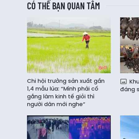
CÓ THỂ BẠN QUAN TÂM
Chi hội trưởng sản xuất gần
Khu 
1,4 mẫu lúa: “Mình phải cố
đáng s
gắng làm kinh tế giỏi thì
người dân mới nghe”