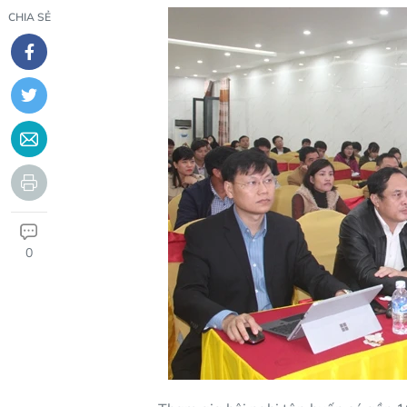
CHIA SẺ
0