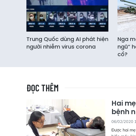
Trung Quốc dùng AI phát hiện
Nga mở
người nhiễm virus corona
ngũ” h
cổ?
ĐỌC THÊM
Hai mẹ
bệnh 
06/02/2020 
Được hai mẹ