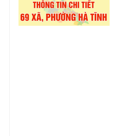
g
n
g