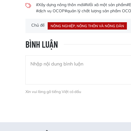
#Xây dựng nông thôn mới
#Mỗi xã một sản phẩm
#B
#dịch vụ OCOP
#quản lý chất lượng sản phẩm OC
Chủ đề
NÔNG NGHIỆP, NÔNG THÔN VÀ NÔNG DÂN
BÌNH LUẬN
Xin vui lòng gõ tiếng Việt có dấu