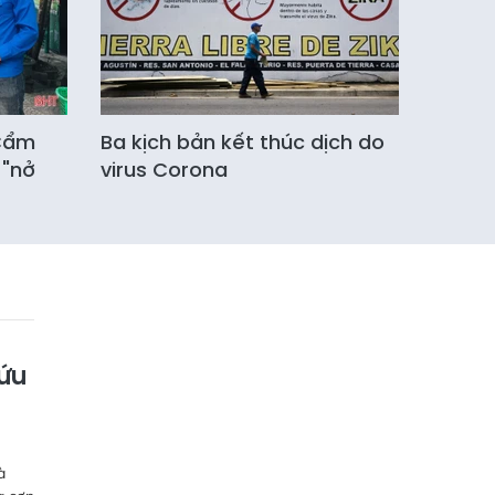
 Cẩm
Ba kịch bản kết thúc dịch do
 "nở
virus Corona
cứu
à