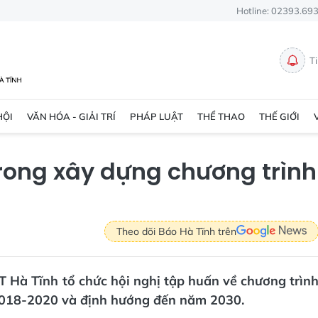
Hotline: 02393.69
T
HỘI
VĂN HÓA - GIẢI TRÍ
PHÁP LUẬT
THỂ THAO
THẾ GIỚI
rong xây dựng chương trình
Theo dõi Báo Hà Tĩnh trên
 Hà Tĩnh tổ chức hội nghị tập huấn về chương trìn
2018-2020 và định hướng đến năm 2030.