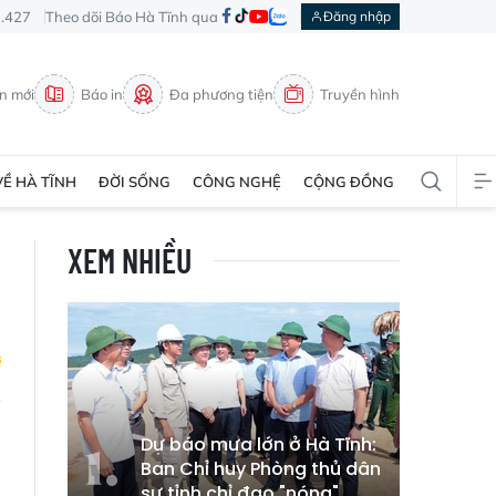
3.427
Theo dõi Báo Hà Tĩnh qua
Đăng nhập
in mới
Báo in
Đa phương tiện
Truyền hình
VỀ HÀ TĨNH
ĐỜI SỐNG
CÔNG NGHỆ
CỘNG ĐỒNG
XEM NHIỀU
h
Dự báo mưa lớn ở Hà Tĩnh:
Ban Chỉ huy Phòng thủ dân
sự tỉnh chỉ đạo "nóng"