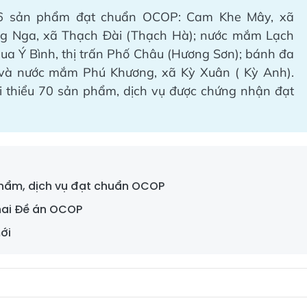
ới 6 sản phẩm đạt chuẩn OCOP: Cam Khe Mây, xã
ng Nga, xã Thạch Đài (Thạch Hà); nước mắm Lạch
ua Ý Bình, thị trấn Phố Châu (Hương Sơn); bánh đa
và nước mắm Phú Khương, xã Kỳ Xuân ( Kỳ Anh).
 thiểu 70 sản phẩm, dịch vụ được chứng nhận đạt
phẩm, dịch vụ đạt chuẩn OCOP
khai Đề án OCOP
ới