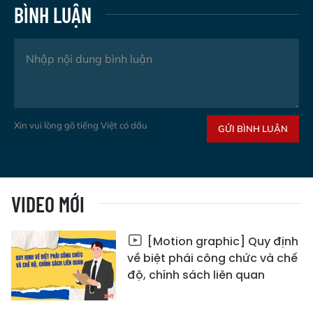
BÌNH LUẬN
Xin vui lòng gõ tiếng Việt có dấu
GỬI BÌNH LUẬN
VIDEO MỚI
[Motion graphic] Quy định
về biệt phái công chức và chế
độ, chính sách liên quan