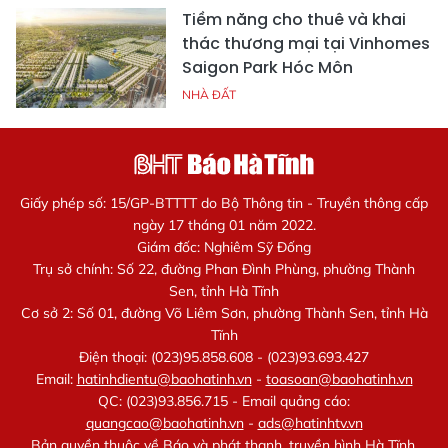
Tiềm năng cho thuê và khai
thác thương mại tại Vinhomes
Saigon Park Hóc Môn
NHÀ ĐẤT
Giấy phép số: 15/GP-BTTTT do Bộ Thông tin - Truyền thông cấp
ngày 17 tháng 01 năm 2022.
Giám đốc: Nghiêm Sỹ Đống
Trụ sở chính: Số 22, đường Phan Đình Phùng, phường Thành
Sen, tỉnh Hà Tĩnh
Cơ sở 2: Số 01, đường Võ Liêm Sơn, phường Thành Sen, tỉnh Hà
Tĩnh
Điện thoại: (023)95.858.608 - (023)93.693.427
Email:
hatinhdientu@baohatinh.vn
-
toasoan@baohatinh.vn
QC: (023)93.856.715 - Email quảng cáo:
quangcao@baohatinh.vn
-
ads@hatinhtv.vn
Bản quyền thuộc về Báo và phát thanh, truyền hình Hà Tĩnh.