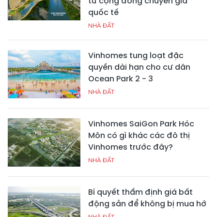
từ cộng đồng chuyên gia
quốc tế
NHÀ ĐẤT
Vinhomes tung loạt đặc
quyền dài hạn cho cư dân
Ocean Park 2 - 3
NHÀ ĐẤT
Vinhomes SaiGon Park Hóc
Môn có gì khác các đô thị
Vinhomes trước đây?
NHÀ ĐẤT
Bí quyết thẩm định giá bất
động sản để không bị mua hớ
NHÀ ĐẤT