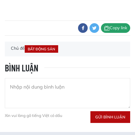
Copy link
Chủ đề
BẤT ĐỘNG SẢN
BÌNH LUẬN
Xin vui lòng gõ tiếng Việt có dấu
GỬI BÌNH LUẬN