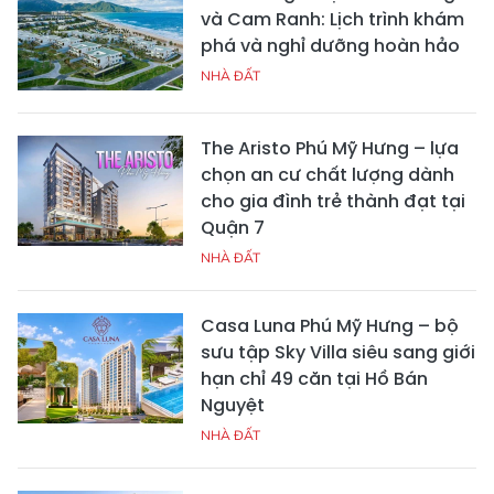
và Cam Ranh: Lịch trình khám
phá và nghỉ dưỡng hoàn hảo
NHÀ ĐẤT
The Aristo Phú Mỹ Hưng – lựa
chọn an cư chất lượng dành
cho gia đình trẻ thành đạt tại
Quận 7
NHÀ ĐẤT
Casa Luna Phú Mỹ Hưng – bộ
sưu tập Sky Villa siêu sang giới
hạn chỉ 49 căn tại Hồ Bán
Nguyệt
NHÀ ĐẤT