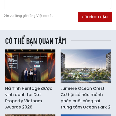
Xin vui lòng gõ tiếng Việt có dấu
GỬI BÌNH LUẬN
CÓ THỂ BẠN QUAN TÂM
Hà Tĩnh Heritage được
Lumiere Ocean Crest:
vinh danh tại Dot
Cơ hội sở hữu mảnh
Property Vietnam
ghép cuối cùng tại
Awards 2026
trung tâm Ocean Park 2