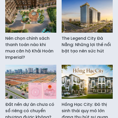
Nên chọn chính sách
The Legend City Đà
thanh toán nào khi
Nẵng: Những lợi thế nổi
mua căn hộ Khải Hoàn
bật tạo nên sức hút
Imperial?
Đất nền dự án chưa có
Hồng Hạc City: Đô thị
sổ riêng có chuyển
sinh thái quy mô lớn
nhượng được không?
đang thu hút sự quan