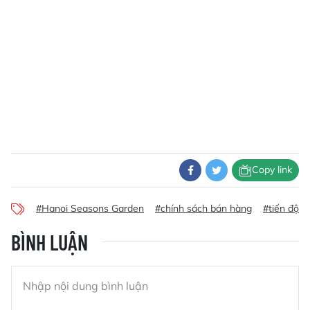
Copy link
#Hanoi Seasons Garden
#chính sách bán hàng
#tiến độ t
BÌNH LUẬN