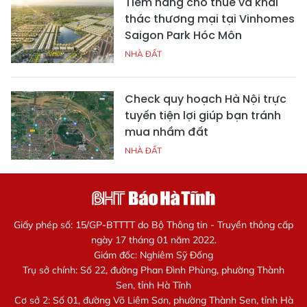
Tiềm năng cho thuê và khai
thác thương mại tại Vinhomes
Saigon Park Hóc Môn
NHÀ ĐẤT
Check quy hoạch Hà Nội trực
tuyến tiện lợi giúp bạn tránh
mua nhầm đất
NHÀ ĐẤT
Giấy phép số: 15/GP-BTTTT do Bộ Thông tin - Truyền thông cấp
ngày 17 tháng 01 năm 2022.
Giám đốc: Nghiêm Sỹ Đống
Trụ sở chính: Số 22, đường Phan Đình Phùng, phường Thành
Sen, tỉnh Hà Tĩnh
Cơ sở 2: Số 01, đường Võ Liêm Sơn, phường Thành Sen, tỉnh Hà