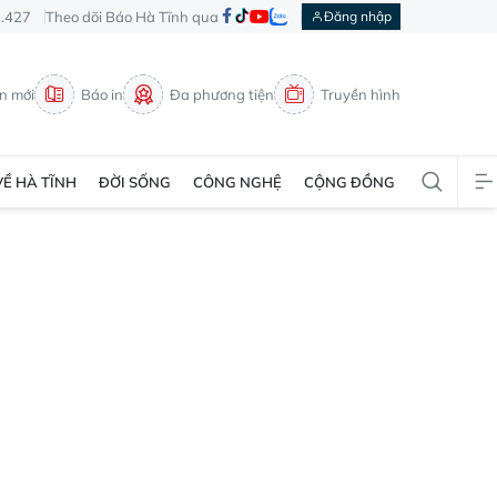
3.427
Theo dõi Báo Hà Tĩnh qua
Đăng nhập
in mới
Báo in
Đa phương tiện
Truyền hình
VỀ HÀ TĨNH
ĐỜI SỐNG
CÔNG NGHỆ
CỘNG ĐỒNG