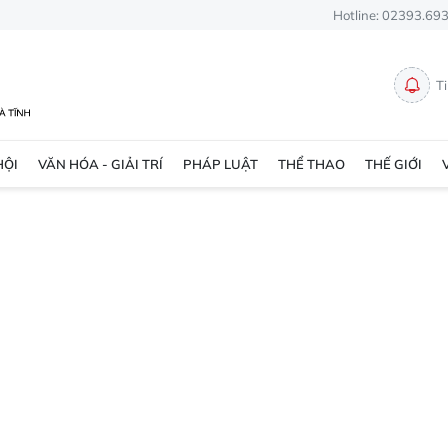
Hotline: 02393.69
T
HỘI
VĂN HÓA - GIẢI TRÍ
PHÁP LUẬT
THỂ THAO
THẾ GIỚI