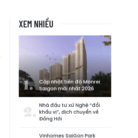
XEM NHIỀU
h
Cập nhật tiến độ Monrei
u
Saigon mới nhất 2026
g
Nhà đầu tư xứ Nghệ “đổi
khẩu vị”, dịch chuyển về
Đồng Hới
Vinhomes SaiGon Park