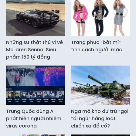
Những sự thật thú vị về
Trang phục “bật mí”
McLaren Senna: Siêu
tính cách người mặc
phẩm 150 tỷ đồng
Trung Quốc dùng AI
Nga mở kho dự trữ “gọi
phát hiện người nhiễm
tái ngũ” hàng loạt
virus corona
chiến xa đồ cổ?