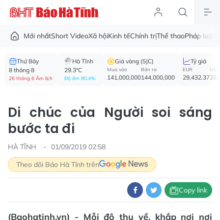
Mới nhất
Short Video
Xã hội
Kinh tế
Chính trị
Thể thao
Pháp luật
V
Thứ Bảy
Hà Tĩnh
Giá vàng (SJC)
Tỷ giá
8 tháng 8
29.3°C
Mua vào
Bán ra
EUR
USD
141,000,000
144,000,000
29,432.37
26,
26 tháng 6 Âm lịch
Độ ẩm 80.4%
Di chúc của Người soi sáng
bước ta đi
HÀ TĨNH
01/09/2019 02:58
Theo dõi Báo Hà Tĩnh trên
Copy link
(Baohatinh.vn) - Mỗi độ thu về, khắp nơi nơi