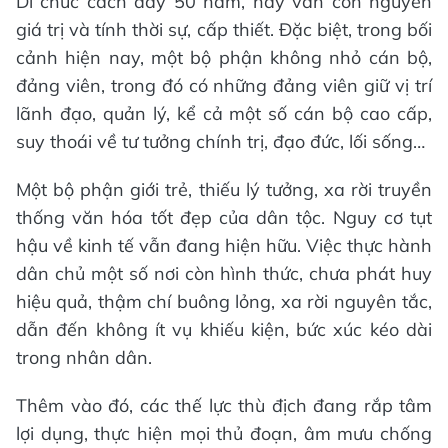
Di chúc cách đây 50 năm, nay vẫn còn nguyên
giá trị và tính thời sự, cấp thiết. Đặc biệt, trong bối
cảnh hiện nay, một bộ phận không nhỏ cán bộ,
đảng viên, trong đó có những đảng viên giữ vị trí
lãnh đạo, quản lý, kể cả một số cán bộ cao cấp,
suy thoái về tư tưởng chính trị, đạo đức, lối sống…
Một bộ phận giới trẻ, thiếu lý tưởng, xa rời truyền
thống văn hóa tốt đẹp của dân tộc. Nguy cơ tụt
hậu về kinh tế vẫn đang hiện hữu. Việc thực hành
dân chủ một số nơi còn hình thức, chưa phát huy
hiệu quả, thậm chí buông lỏng, xa rời nguyên tắc,
dẫn đến không ít vụ khiếu kiện, bức xúc kéo dài
trong nhân dân.
Thêm vào đó, các thế lực thù địch đang rắp tâm
lợi dụng, thực hiện mọi thủ đoạn, âm mưu chống