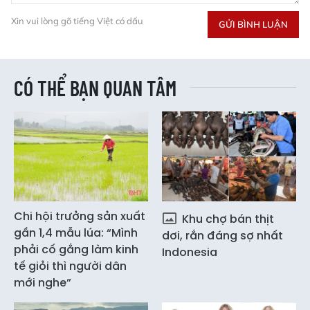
Xin vui lòng gõ tiếng Việt có dấu
GỬI BÌNH LUẬN
CÓ THỂ BẠN QUAN TÂM
Chi hội trưởng sản xuất
Khu chợ bán thịt
gần 1,4 mẫu lúa: “Mình
dơi, rắn đáng sợ nhất
phải cố gắng làm kinh
Indonesia
tế giỏi thì người dân
mới nghe”