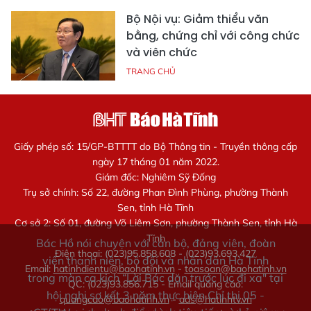
Bộ Nội vụ: Giảm thiểu văn
bằng, chứng chỉ với công chức
và viên chức
TRANG CHỦ
Giấy phép số: 15/GP-BTTTT do Bộ Thông tin - Truyền thông cấp
ngày 17 tháng 01 năm 2022.
Giám đốc: Nghiêm Sỹ Đống
Trụ sở chính: Số 22, đường Phan Đình Phùng, phường Thành
Sen, tỉnh Hà Tĩnh
Cơ sở 2: Số 01, đường Võ Liêm Sơn, phường Thành Sen, tỉnh Hà
Tĩnh
Bác Hồ nói chuyện với cán bộ, đảng viên, đoàn
Điện thoại: (023)95.858.608 - (023)93.693.427
viên thanh niên, bộ đội và nhân dân Hà Tĩnh
Email:
hatinhdientu@baohatinh.vn
-
toasoan@baohatinh.vn
trong màn ca kịch “Lời Bác dặn trước lúc đi xa" tại
QC: (023)93.856.715 - Email quảng cáo:
hội nghị sơ kết 3 năm thực hiện Chỉ thị 05 -
quangcao@baohatinh.vn
-
ads@hatinhtv.vn