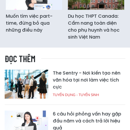
Muốn tìm việc part-
Du học THPT Canada:
time, đừng bỏ qua
Cẩm nang toàn diện
những điều này
cho phụ huynh và học
sinh Việt Nam
ĐỌC THÊM
The Sentry - Nơi kiến tạo nên
văn hóa tại nơi làm việc tích
cực
TUYỂN DỤNG - TUYỂN SINH
6 câu hỏi phỏng vấn hay gặp
đầu năm và cách trả lời hiệu
quả