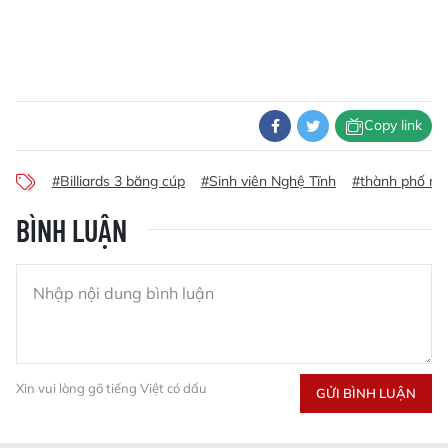
Copy link
#Billiards 3 băng cúp
#Sinh viên Nghệ Tĩnh
#thành phố ma
BÌNH LUẬN
Xin vui lòng gõ tiếng Việt có dấu
GỬI BÌNH LUẬN