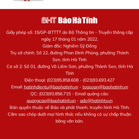
Giấy phép số: 15/GP-BTTTT do Bộ Thông tin - Truyền thông cấp
ngày 17 tháng 01 năm 2022.
Giám đốc: Nghiêm Sỹ Đống
Trụ sở chính: Số 22, đường Phan Đình Phùng, phường Thành
Sen, tỉnh Hà Tĩnh
Cơ sở 2: Số 01, đường Võ Liêm Sơn, phường Thành Sen, tỉnh Hà
Tĩnh
Điện thoại: (023)95.858.608 - (023)93.693.427
Email:
hatinhdientu@baohatinh.vn
-
toasoan@baohatinh.vn
QC: (023)93.856.715 - Email quảng cáo:
quangcao@baohatinh.vn
-
ads@hatinhtv.vn
Bản quyền thuộc về Báo và phát thanh, truyền hình Hà Tĩnh.
Cấm sao chép dưới mọi hình thức nếu không có sự chấp thuận
bằng văn bản.