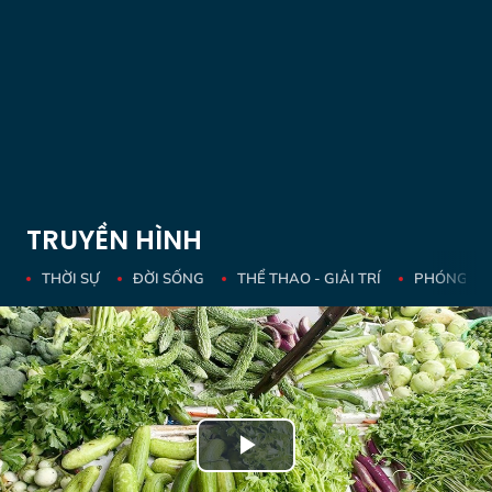
TRUYỀN HÌNH
THỜI SỰ
ĐỜI SỐNG
THỂ THAO - GIẢI TRÍ
PHÓNG SỰ 
Play