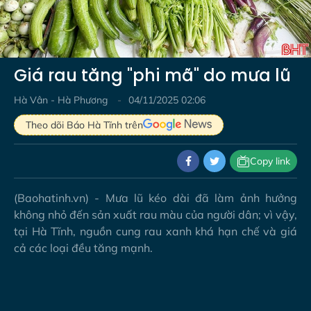
Video
Giá rau tăng "phi mã" do mưa lũ
Hà Vân - Hà Phương
04/11/2025 02:06
Theo dõi Báo Hà Tĩnh trên
Copy link
(Baohatinh.vn) - Mưa lũ kéo dài đã làm ảnh hưởng
không nhỏ đến sản xuất rau màu của người dân; vì vậy,
tại Hà Tĩnh, nguồn cung rau xanh khá hạn chế và giá
cả các loại đều tăng mạnh.