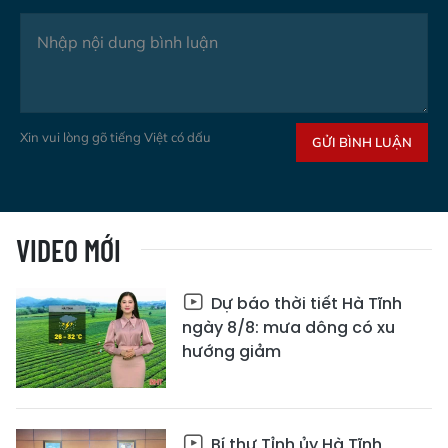
Xin vui lòng gõ tiếng Việt có dấu
GỬI BÌNH LUẬN
VIDEO MỚI
Dự báo thời tiết Hà Tĩnh
ngày 8/8: mưa dông có xu
hướng giảm
Bí thư Tỉnh ủy Hà Tĩnh