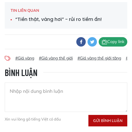
TIN LIÊN QUAN
“Tiền thật, vàng hơi” - rủi ro tiềm ẩn!
Copy link
#Giá vàng
#Giá vàng thế giới
#Giá vàng thế giới tăng
#Gi
BÌNH LUẬN
Xin vui lòng gõ tiếng Việt có dấu
GỬI BÌNH LUẬN