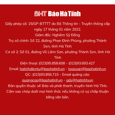
Giấy phép số: 15/GP-BTTTT do Bộ Thông tin - Truyền thông cấp
ngày 17 tháng 01 năm 2022.
Giám đốc: Nghiêm Sỹ Đống
Trụ sở chính: Số 22, đường Phan Đình Phùng, phường Thành
Sen, tỉnh Hà Tĩnh
Cơ sở 2: Số 01, đường Võ Liêm Sơn, phường Thành Sen, tỉnh Hà
Tĩnh
Điện thoại: (023)95.858.608 - (023)93.693.427
Email:
hatinhdientu@baohatinh.vn
-
toasoan@baohatinh.vn
QC: (023)93.856.715 - Email quảng cáo:
quangcao@baohatinh.vn
-
ads@hatinhtv.vn
Bản quyền thuộc về Báo và phát thanh, truyền hình Hà Tĩnh.
Cấm sao chép dưới mọi hình thức nếu không có sự chấp thuận
bằng văn bản.