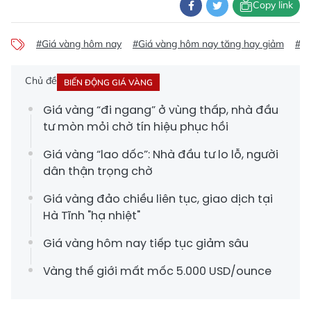
Copy link
#Giá vàng hôm nay
#Giá vàng hôm nay tăng hay giảm
#gi
Chủ đề
BIẾN ĐỘNG GIÁ VÀNG
Giá vàng “đi ngang” ở vùng thấp, nhà đầu
tư mòn mỏi chờ tín hiệu phục hồi
Giá vàng “lao dốc”: Nhà đầu tư lo lỗ, người
dân thận trọng chờ
Giá vàng đảo chiều liên tục, giao dịch tại
Hà Tĩnh "hạ nhiệt"
Giá vàng hôm nay tiếp tục giảm sâu
Vàng thế giới mất mốc 5.000 USD/ounce