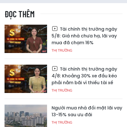
ĐỌC THÊM
Tài chính thị trường ngày
5/8: Giá nhà chưa hạ, lãi vay
mua đã chạm 16%
THỊ TRƯỜNG
Tài chính thị trường ngày
4/8: Khoảng 30% xe đầu kéo
phải nằm bãi vì thiếu tài xế
THỊ TRƯỜNG
Người mua nhà đối mặt lãi vay
13-15% sau ưu đãi
THỊ TRƯỜNG