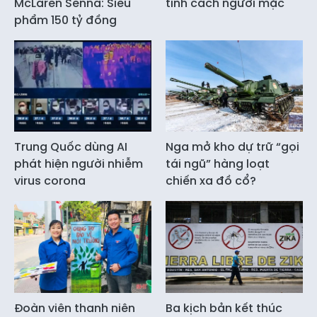
McLaren Senna: Siêu
tính cách người mặc
phẩm 150 tỷ đồng
Trung Quốc dùng AI
Nga mở kho dự trữ “gọi
phát hiện người nhiễm
tái ngũ” hàng loạt
virus corona
chiến xa đồ cổ?
Đoàn viên thanh niên
Ba kịch bản kết thúc