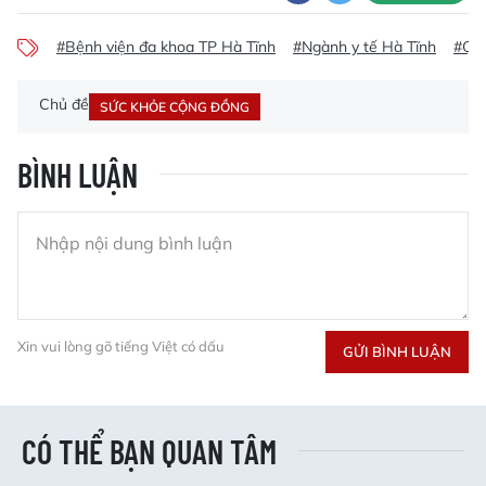
#Bệnh viện đa khoa TP Hà Tĩnh
#Ngành y tế Hà Tĩnh
#Quỹ
Chủ đề
SỨC KHỎE CỘNG ĐỒNG
BÌNH LUẬN
Xin vui lòng gõ tiếng Việt có dấu
GỬI BÌNH LUẬN
CÓ THỂ BẠN QUAN TÂM