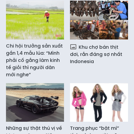
Chi hội trưởng sản xuất
Khu chợ bán thịt
gần 1,4 mẫu lúa: “Mình
dơi, rắn đáng sợ nhất
phải cố gắng làm kinh
Indonesia
tế giỏi thì người dân
mới nghe”
Những sự thật thú vị về
Trang phục “bật mí”