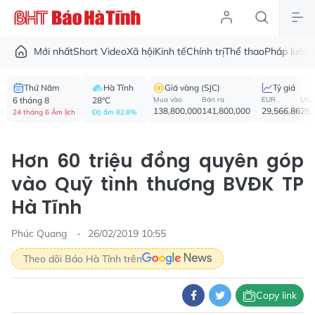
Mới nhất
Short Video
Xã hội
Kinh tế
Chính trị
Thể thao
Pháp luật
V
Thứ Năm
Hà Tĩnh
Giá vàng (SJC)
Tỷ giá
6 tháng 8
28°C
Mua vào
Bán ra
EUR
USD
138,800,000
141,800,000
29,566.86
26,
24 tháng 6 Âm lịch
Độ ẩm 82.8%
Hơn 60 triệu đồng quyên góp
vào Quỹ tình thương BVĐK TP
Hà Tĩnh
Phúc Quang
26/02/2019 10:55
Theo dõi Báo Hà Tĩnh trên
Copy link