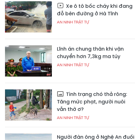
Xe ô tô bốc cháy khi đang
đỗ bên đường ở Hà Tĩnh
AN NINH TRẬT TỰ
Lĩnh án chung thân khi vận
chuyển hơn 7,3kg ma túy
AN NINH TRẬT TỰ
Tình trạng chó thả rông:
Tăng mức phạt, người nuôi
vẫn thờ ơ?
AN NINH TRẬT TỰ
Người đàn ông ở Nghệ An đuối