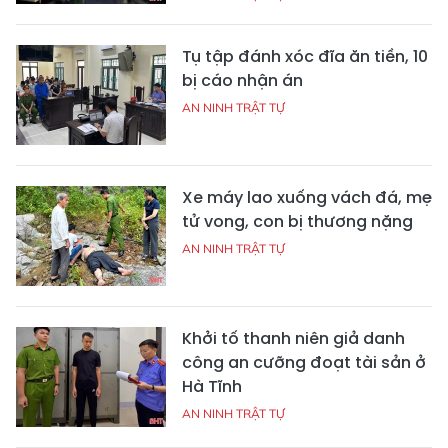
Tụ tập đánh xóc đĩa ăn tiền, 10
bị cáo nhận án
AN NINH TRẬT TỰ
Xe máy lao xuống vách đá, mẹ
tử vong, con bị thương nặng
AN NINH TRẬT TỰ
Khởi tố thanh niên giả danh
công an cưỡng đoạt tài sản ở
Hà Tĩnh
AN NINH TRẬT TỰ