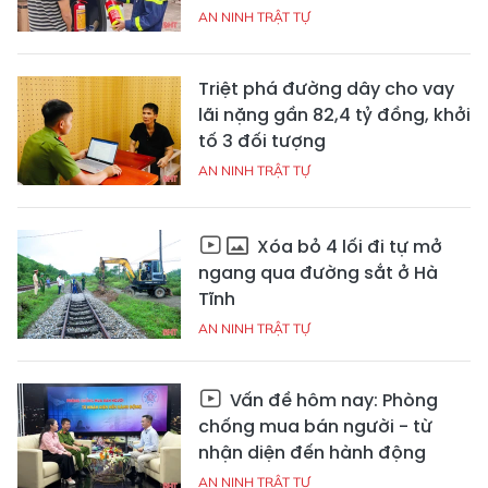
AN NINH TRẬT TỰ
Triệt phá đường dây cho vay
lãi nặng gần 82,4 tỷ đồng, khởi
tố 3 đối tượng
AN NINH TRẬT TỰ
Xóa bỏ 4 lối đi tự mở
ngang qua đường sắt ở Hà
Tĩnh
AN NINH TRẬT TỰ
Vấn đề hôm nay: Phòng
chống mua bán người - từ
nhận diện đến hành động
AN NINH TRẬT TỰ