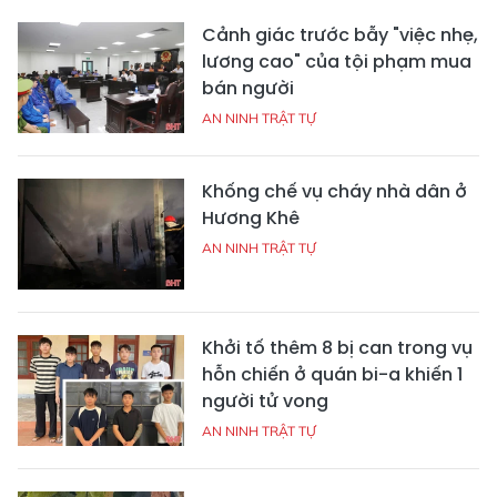
Cảnh giác trước bẫy "việc nhẹ,
lương cao" của tội phạm mua
bán người
AN NINH TRẬT TỰ
Khống chế vụ cháy nhà dân ở
Hương Khê
AN NINH TRẬT TỰ
Khởi tố thêm 8 bị can trong vụ
hỗn chiến ở quán bi-a khiến 1
người tử vong
AN NINH TRẬT TỰ