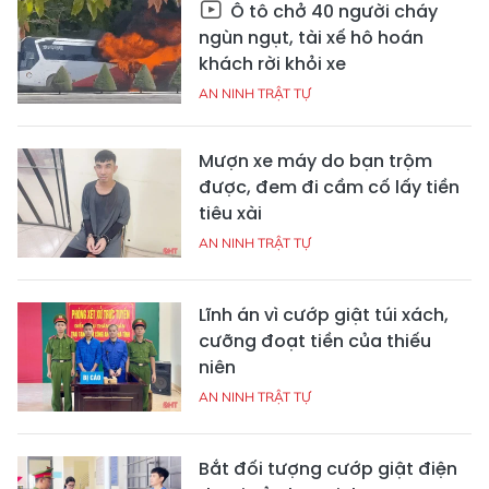
Ô tô chở 40 người cháy
ngùn ngụt, tài xế hô hoán
khách rời khỏi xe
AN NINH TRẬT TỰ
Mượn xe máy do bạn trộm
được, đem đi cầm cố lấy tiền
tiêu xài
AN NINH TRẬT TỰ
Lĩnh án vì cướp giật túi xách,
cưỡng đoạt tiền của thiếu
niên
AN NINH TRẬT TỰ
Bắt đối tượng cướp giật điện