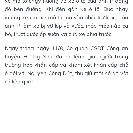
xe mô tô chạy hướng về xe ô tô của anh P đang
đỗ bên đường. Khi đến gần xe ô tô, Đức nhảy
xuống xe cho xe mô tô lao vào phía trước xe của
anh P. làm xe bị vỡ lốp và xước, móp méo nắp ca
bô, trượt xước ốp sườn và cửa xe phía trước.
Ngay trong ngày 11/8, Cơ quan CSĐT Công an
huyện Hương Sơn đã ra lệnh giữ người trong
trường hợp khẩn cấp và khám xét khẩn cấp chỗ
ở đối với Nguyễn Công Đức, thu giữ một số đồ vật
có liên quan.