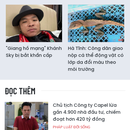
"Giang hồ mạng" Khánh
Hà Tĩnh: Công dân giao
Sky bị bắt khẩn cấp
nộp cá thể động vật có
lớp da đổi màu theo
môi trường
ĐỌC THÊM
Chủ tịch Công ty Capel lừa
gần 4.900 nhà đầu tư, chiếm
đoạt hơn 420 tỷ đồng
PHÁP LUẬT ĐỜI SỐNG