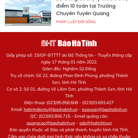
điểm 10 toán tại Trường
Chuyên Tuyên Quang
PHÁP LUẬT ĐỜI SỐNG
Giấy phép số: 15/GP-BTTTT do Bộ Thông tin - Truyền thông cấp
ngày 17 tháng 01 năm 2022.
Giám đốc: Nghiêm Sỹ Đống
Trụ sở chính: Số 22, đường Phan Đình Phùng, phường Thành
Sen, tỉnh Hà Tĩnh
Cơ sở 2: Số 01, đường Võ Liêm Sơn, phường Thành Sen, tỉnh Hà
Tĩnh
Điện thoại: (023)95.858.608 - (023)93.693.427
Email:
hatinhdientu@baohatinh.vn
-
toasoan@baohatinh.vn
QC: (023)93.856.715 - Email quảng cáo:
quangcao@baohatinh.vn
-
ads@hatinhtv.vn
Bản quyền thuộc về Báo và phát thanh, truyền hình Hà Tĩnh.
Cấm sao chép dưới mọi hình thức nếu không có sự chấp thuận