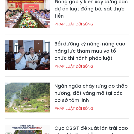
Đóng góp ý kiến xây dựng các
dự án luật đồng bộ, sát thực
tiễn
PHÁP LUẬT ĐỜI SỐNG
Bồi dưỡng kỹ năng, nâng cao
năng lực tham mưu và tổ
chức thi hành pháp luật
PHÁP LUẬT ĐỜI SỐNG
Ngăn ngừa cháy rừng do thắp
hương, đốt vàng mã tại các
cơ sở tâm linh
PHÁP LUẬT ĐỜI SỐNG
Cục CSGT đề xuất làn trái cao