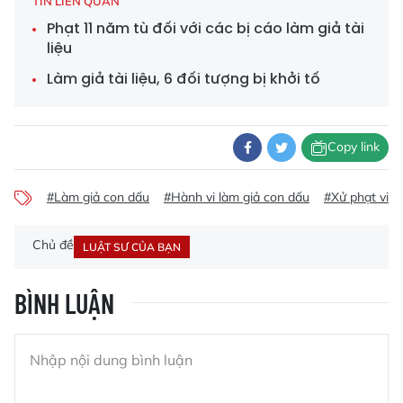
TIN LIÊN QUAN
Phạt 11 năm tù đối với các bị cáo làm giả tài
liệu
Làm giả tài liệu, 6 đối tượng bị khởi tố
Copy link
#Làm giả con dấu
#Hành vi làm giả con dấu
#Xử phạt vi 
Chủ đề
LUẬT SƯ CỦA BẠN
BÌNH LUẬN