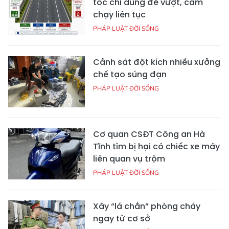
tốc chỉ dùng để vượt, cấm
chạy liên tục
PHÁP LUẬT ĐỜI SỐNG
Cảnh sát đột kích nhiều xưởng
chế tạo súng đạn
PHÁP LUẬT ĐỜI SỐNG
Cơ quan CSĐT Công an Hà
Tĩnh tìm bị hại có chiếc xe máy
liên quan vụ trộm
PHÁP LUẬT ĐỜI SỐNG
Xây “lá chắn” phòng cháy
ngay từ cơ sở