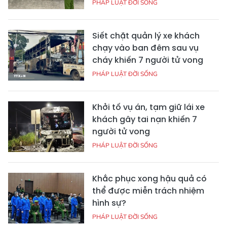
PHÁP LUẬT ĐỜI SỐNG
Siết chặt quản lý xe khách
chạy vào ban đêm sau vụ
cháy khiến 7 người tử vong
PHÁP LUẬT ĐỜI SỐNG
Khởi tố vụ án, tạm giữ lái xe
khách gây tai nạn khiến 7
người tử vong
PHÁP LUẬT ĐỜI SỐNG
Khắc phục xong hậu quả có
thể được miễn trách nhiệm
hình sự?
PHÁP LUẬT ĐỜI SỐNG