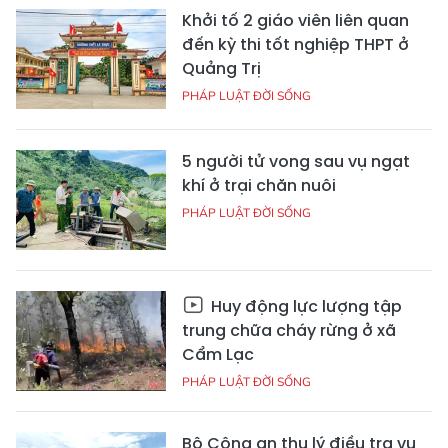
Khởi tố 2 giáo viên liên quan
đến kỳ thi tốt nghiệp THPT ở
Quảng Trị
PHÁP LUẬT ĐỜI SỐNG
5 người tử vong sau vụ ngạt
khí ở trại chăn nuôi
PHÁP LUẬT ĐỜI SỐNG
Huy động lực lượng tập
trung chữa cháy rừng ở xã
Cẩm Lạc
PHÁP LUẬT ĐỜI SỐNG
Bộ Công an thụ lý điều tra vụ