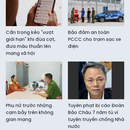
Cẩn trọng kẻo "vượt
Bảo đảm an toàn
giới hạn" khi đùa cợt,
PCCC cho trạm sạc xe
đưa mâu thuẫn lên
điện
mạng xã hội
Phụ nữ trước những
Tuyên phạt bị cáo Đoàn
cạm bẫy trên không
Bảo Châu 7 năm tù vì
gian mạng
tuyên truyền chống Nhà
nước