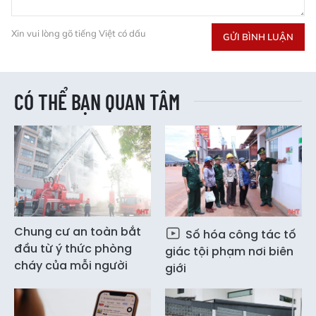
Xin vui lòng gõ tiếng Việt có dấu
GỬI BÌNH LUẬN
CÓ THỂ BẠN QUAN TÂM
Chung cư an toàn bắt
Số hóa công tác tố
đầu từ ý thức phòng
giác tội phạm nơi biên
cháy của mỗi người
giới