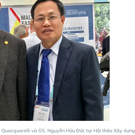
 Quacquarelli và GS. Nguyễn Hữu Đức tại Hội thảo Xây dựng