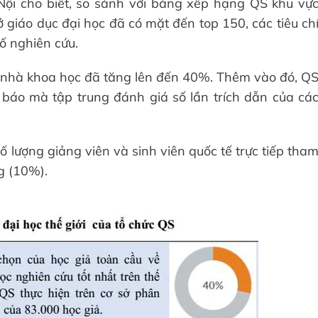
ội cho biết, so sánh với bảng xếp hạng QS khu vự
iáo dục đại học đã có mặt đến top 150, các tiêu ch
ố nghiên cứu.
các nhà khoa học đã tăng lên đến 40%. Thêm vào đó, Q
 báo mà tập trung đánh giá số lần trích dẫn của cá
số lượng giảng viên và sinh viên quốc tế trực tiếp tha
g (10%).