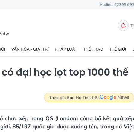
Hotline: 02393.69
T
HỘI
VĂN HÓA - GIẢI TRÍ
PHÁP LUẬT
THỂ THAO
THẾ GIỚI
có đại học lọt top 1000 thế
Theo dõi Báo Hà Tĩnh trên
 tổ chức xếp hạng QS (London) công bố kết quả xế
giới. 85/197 quốc gia được xướng tên, trong đó Việ