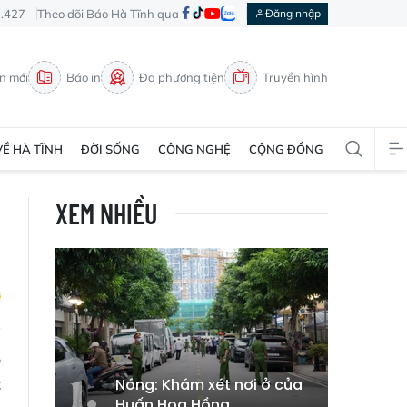
3.427
Theo dõi Báo Hà Tĩnh qua
Đăng nhập
in mới
Báo in
Đa phương tiện
Truyền hình
VỀ HÀ TĨNH
ĐỜI SỐNG
CÔNG NGHỆ
CỘNG ĐỒNG
XEM NHIỀU
p
t
Nóng: Khám xét nơi ở của
Huấn Hoa Hồng