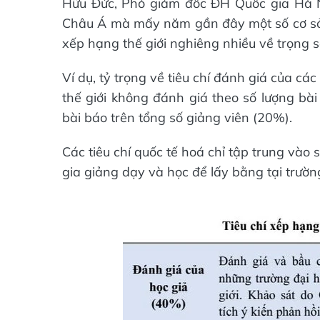
Hữu Đức, Phó giám đốc ĐH Quốc gia Hà N
Châu Á mà mấy năm gần đây một số cơ sở g
xếp hạng thế giới nghiêng nhiều về trọng s
Ví dụ, tỷ trọng về tiêu chí đánh giá của 
thế giới không đánh giá theo số lượng bài
bài báo trên tổng số giảng viên (20%).
Các tiêu chí quốc tế hoá chỉ tập trung vào 
gia giảng dạy và học để lấy bằng tại trườn