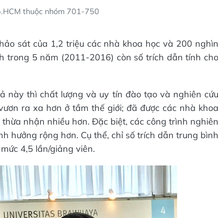
p.HCM thuộc nhóm 701-750
hảo sát của 1,2 triệu các nhà khoa học và 200 nghì
h trong 5 năm (2011-2016) còn số trích dẫn tính ch
 này thì chất lượng và uy tín đào tạo và nghiên cứ
ươn ra xa hơn ở tầm thế giới; đã được các nhà kho
à thừa nhận nhiều hơn. Đặc biệt, các công trình nghiê
h hưởng rộng hơn. Cụ thể, chỉ số trích dẫn trung bìn
ức 4,5 lần/giảng viên.