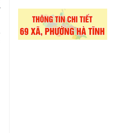
c
í
S
c
m