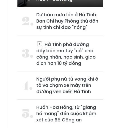
Dự báo mưa lớn ở Hà Tĩnh:
Ban Chỉ huy Phòng thủ dân
sự tỉnh chỉ đạo "nóng"
Hà Tĩnh phá đường
dây bán ma túy "cỏ" cho
công nhân, học sinh, giao
dịch hơn 10 tỷ đồng
Người phụ nữ tử vong khi ô
tô va chạm xe máy trên
đường ven biển Hà Tĩnh
Huấn Hoa Hồng, từ "giang
hồ mạng" đến cuộc khám
xét của Bộ Công an
n