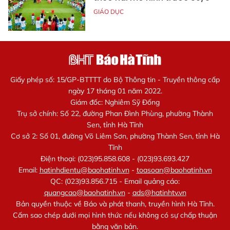
GIÁO DỤC
Giấy phép số: 15/GP-BTTTT do Bộ Thông tin - Truyền thông cấp
ngày 17 tháng 01 năm 2022.
Giám đốc: Nghiêm Sỹ Đống
Trụ sở chính: Số 22, đường Phan Đình Phùng, phường Thành
Sen, tỉnh Hà Tĩnh
Cơ sở 2: Số 01, đường Võ Liêm Sơn, phường Thành Sen, tỉnh Hà
Tĩnh
Điện thoại: (023)95.858.608 - (023)93.693.427
Email:
hatinhdientu@baohatinh.vn
-
toasoan@baohatinh.vn
QC: (023)93.856.715 - Email quảng cáo:
quangcao@baohatinh.vn
-
ads@hatinhtv.vn
Bản quyền thuộc về Báo và phát thanh, truyền hình Hà Tĩnh.
Cấm sao chép dưới mọi hình thức nếu không có sự chấp thuận
bằng văn bản.