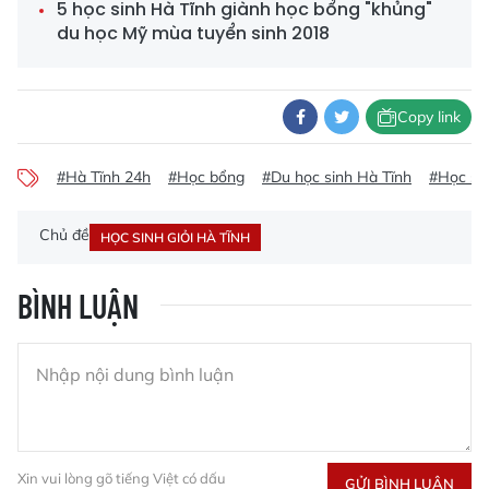
5 học sinh Hà Tĩnh giành học bổng "khủng"
du học Mỹ mùa tuyển sinh 2018
Copy link
#Hà Tĩnh 24h
#Học bổng
#Du học sinh Hà Tĩnh
#Học sin
Chủ đề
HỌC SINH GIỎI HÀ TĨNH
BÌNH LUẬN
Xin vui lòng gõ tiếng Việt có dấu
GỬI BÌNH LUẬN