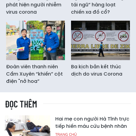
phát hiện người nhiễm
tái ngũ” hàng loạt
virus corona
chiến xa đồ cổ?
Đoàn viên thanh niên
Ba kịch bản kết thúc
Cẩm Xuyên “khiến” cột
dịch do virus Corona
điện "nở hoa”
ĐỌC THÊM
Hai mẹ con người Hà Tĩnh trực
tiếp hiến máu cứu bệnh nhân
TRANG CHỦ