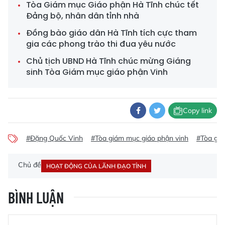
Tòa Giám mục Giáo phận Hà Tĩnh chúc tết
Đảng bộ, nhân dân tỉnh nhà
Đồng bào giáo dân Hà Tĩnh tích cực tham
gia các phong trào thi đua yêu nước
Chủ tịch UBND Hà Tĩnh chúc mừng Giáng
sinh Tòa Giám mục giáo phận Vinh
Copy link
#Đặng Quốc Vinh
#Tòa giám mục giáo phận vinh
#Tòa giá
Chủ đề
HOẠT ĐỘNG CỦA LÃNH ĐẠO TỈNH
BÌNH LUẬN