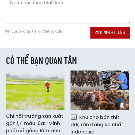
Xin vui lòng gõ tiếng Việt có dấu
GỬI BÌNH LUẬN
CÓ THỂ BẠN QUAN TÂM
Chi hội trưởng sản xuất
Khu chợ bán thịt
gần 1,4 mẫu lúa: “Mình
dơi, rắn đáng sợ nhất
phải cố gắng làm kinh
Indonesia