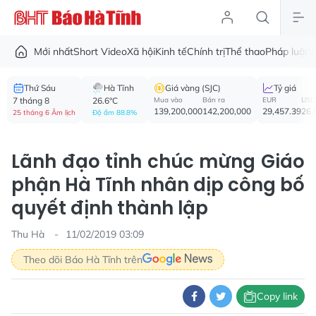
Mới nhất
Short Video
Xã hội
Kinh tế
Chính trị
Thể thao
Pháp luật
V
Thứ Sáu
Hà Tĩnh
Giá vàng (SJC)
Tỷ giá
7 tháng 8
26.6°C
Mua vào
Bán ra
EUR
USD
139,200,000
142,200,000
29,457.39
26,
25 tháng 6 Âm lịch
Độ ẩm 88.8%
Lãnh đạo tỉnh chúc mừng Giáo
phận Hà Tĩnh nhân dịp công bố
quyết định thành lập
Thu Hà
11/02/2019 03:09
Theo dõi Báo Hà Tĩnh trên
Copy link