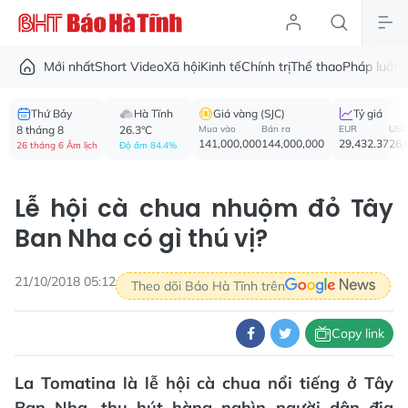
Mới nhất
Short Video
Xã hội
Kinh tế
Chính trị
Thể thao
Pháp luật
V
Thứ Bảy
Hà Tĩnh
Giá vàng (SJC)
Tỷ giá
8 tháng 8
26.3°C
Mua vào
Bán ra
EUR
USD
141,000,000
144,000,000
29,432.37
26,
26 tháng 6 Âm lịch
Độ ẩm 84.4%
Lễ hội cà chua nhuộm đỏ Tây
Ban Nha có gì thú vị?
21/10/2018 05:12
Theo dõi Báo Hà Tĩnh trên
Copy link
La Tomatina là lễ hội cà chua nổi tiếng ở Tây
Ban Nha, thu hút hàng nghìn người dân địa