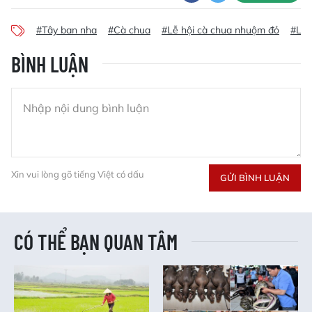
#Tây ban nha
#Cà chua
#Lễ hội cà chua nhuộm đỏ
#Lễ 
BÌNH LUẬN
Xin vui lòng gõ tiếng Việt có dấu
GỬI BÌNH LUẬN
CÓ THỂ BẠN QUAN TÂM