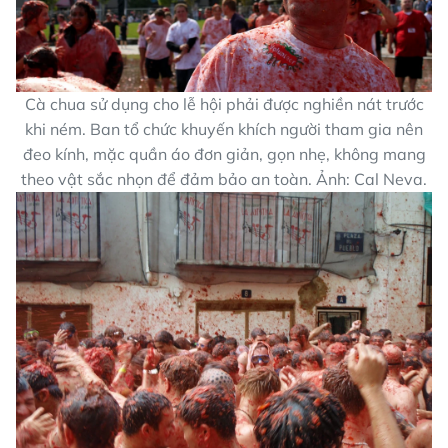
Cà chua sử dụng cho lễ hội phải được nghiền nát trước
khi ném. Ban tổ chức khuyến khích người tham gia nên
đeo kính, mặc quần áo đơn giản, gọn nhẹ, không mang
theo vật sắc nhọn để đảm bảo an toàn. Ảnh: Cal Neva.