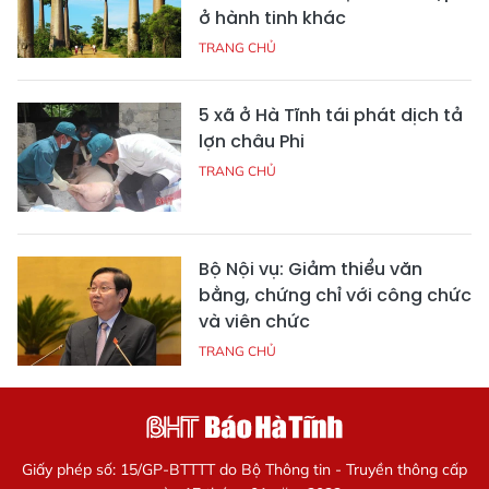
ở hành tinh khác
TRANG CHỦ
5 xã ở Hà Tĩnh tái phát dịch tả
lợn châu Phi
TRANG CHỦ
Bộ Nội vụ: Giảm thiểu văn
bằng, chứng chỉ với công chức
và viên chức
TRANG CHỦ
Giấy phép số: 15/GP-BTTTT do Bộ Thông tin - Truyền thông cấp