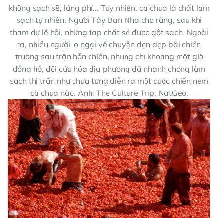
không sạch sẽ, lãng phí... Tuy nhiên, cà chua là chất làm
sạch tự nhiên. Người Tây Ban Nha cho rằng, sau khi
tham dự lễ hội, những tạp chất sẽ được gột sạch. Ngoài
ra, nhiều người lo ngại về chuyện dọn dẹp bãi chiến
trường sau trận hỗn chiến, nhưng chỉ khoảng một giờ
đồng hồ, đội cứu hỏa địa phương đã nhanh chóng làm
sạch thị trấn như chưa từng diễn ra một cuộc chiến ném
cà chua nào. Ảnh: The Culture Trip, NatGeo.