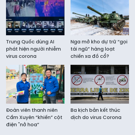
Trung Quốc dùng AI
Nga mở kho dự trữ “gọi
phát hiện người nhiễm
tái ngũ” hàng loạt
virus corona
chiến xa đồ cổ?
Đoàn viên thanh niên
Ba kịch bản kết thúc
Cẩm Xuyên “khiến” cột
dịch do virus Corona
điện "nở hoa”