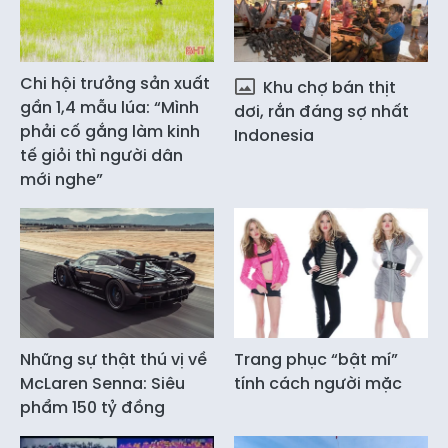
Chi hội trưởng sản xuất
Khu chợ bán thịt
gần 1,4 mẫu lúa: “Mình
dơi, rắn đáng sợ nhất
phải cố gắng làm kinh
Indonesia
tế giỏi thì người dân
mới nghe”
Những sự thật thú vị về
Trang phục “bật mí”
McLaren Senna: Siêu
tính cách người mặc
phẩm 150 tỷ đồng