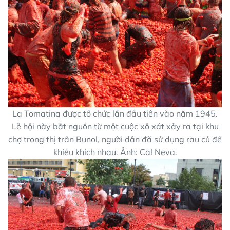
La Tomatina được tổ chức lần đầu tiên vào năm 1945.
Lễ hội này bắt nguồn từ một cuộc xô xát xảy ra tại khu
chợ trong thị trấn Bunol, người dân đã sử dụng rau củ để
khiêu khích nhau. Ảnh: Cal Neva.