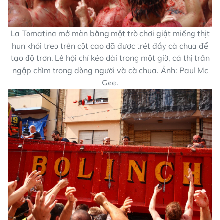
La Tomatina mở màn bằng một trò chơi giật miếng thịt
hun khói treo trên cột cao đã được trét đầy cà chua để
tạo độ trơn. Lễ hội chỉ kéo dài trong một giờ, cả thị trấn
ngập chìm trong dòng người và cà chua. Ảnh: Paul Mc
Gee.