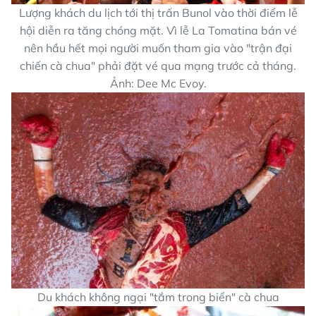
Lượng khách du lịch tới thị trấn Bunol vào thời điểm lễ
hội diễn ra tăng chóng mặt. Vì lễ La Tomatina bán vé
nên hầu hết mọi người muốn tham gia vào "trận đại
chiến cà chua" phải đặt vé qua mạng trước cả tháng.
Ảnh: Dee Mc Evoy.
Du khách không ngại "tắm trong biển" cà chua