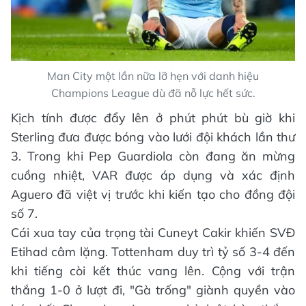
Man City một lần nữa lỡ hẹn với danh hiệu
Champions League dù đã nỗ lực hết sức.
Kịch tính được đẩy lên ở phút phút bù giờ khi
Sterling đưa được bóng vào lưới đội khách lần thư
3. Trong khi Pep Guardiola còn đang ăn mừng
cuồng nhiệt, VAR được áp dụng và xác định
Aguero đã việt vị trước khi kiến tạo cho đồng đội
số 7.
Cái xua tay của trọng tài Cuneyt Cakir khiến SVĐ
Etihad câm lặng. Tottenham duy trì tỷ số 3-4 đến
khi tiếng còi kết thúc vang lên. Cộng với trận
thắng 1-0 ở lượt đi, "Gà trống" giành quyền vào