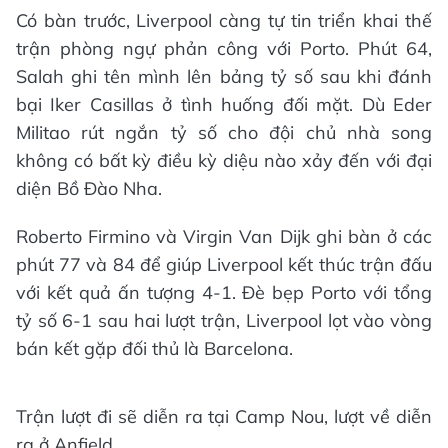
Có bàn trước, Liverpool càng tự tin triển khai thế
trận phòng ngự phản công với Porto. Phút 64,
Salah ghi tên mình lên bảng tỷ số sau khi đánh
bại Iker Casillas ở tình huống đối mặt. Dù Eder
Militao rút ngắn tỷ số cho đội chủ nhà song
không có bất kỳ điều kỳ diệu nào xảy đến với đại
diện Bồ Đào Nha.
Roberto Firmino và Virgin Van Dijk ghi bàn ở các
phút 77 và 84 để giúp Liverpool kết thúc trận đấu
với kết quả ấn tượng 4-1. Đè bẹp Porto với tổng
tỷ số 6-1 sau hai lượt trận, Liverpool lọt vào vòng
bán kết gặp đối thủ là Barcelona.
Trận lượt đi sẽ diễn ra tại Camp Nou, lượt về diễn
ra ở Anfield.