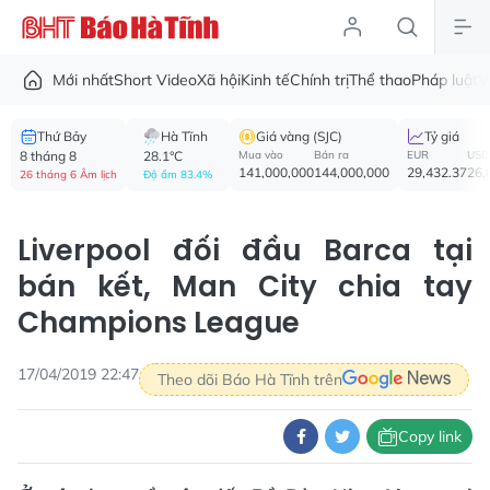
Mới nhất
Short Video
Xã hội
Kinh tế
Chính trị
Thể thao
Pháp luật
V
Thứ Bảy
Hà Tĩnh
Giá vàng (SJC)
Tỷ giá
8 tháng 8
28.1°C
Mua vào
Bán ra
EUR
USD
141,000,000
144,000,000
29,432.37
26,
26 tháng 6 Âm lịch
Độ ẩm 83.4%
Liverpool đối đầu Barca tại
bán kết, Man City chia tay
Champions League
17/04/2019 22:47
Theo dõi Báo Hà Tĩnh trên
Copy link