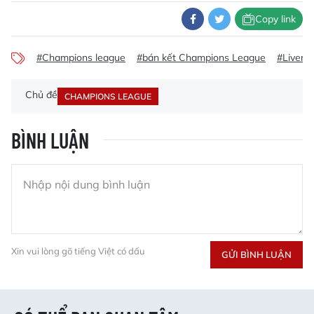
Copy link
#Champions league
#bán kết Champions League
#Liverpo
Chủ đề
CHAMPIONS LEAGUE
BÌNH LUẬN
Xin vui lòng gõ tiếng Việt có dấu
GỬI BÌNH LUẬN