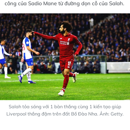
công của Sadio Mane từ đường dọn cỗ của Salah.
Salah tỏa sáng với 1 bàn thắng cùng 1 kiến tạo giúp
Liverpool thắng đậm trên đất Bồ Đào Nha. Ảnh: Getty.