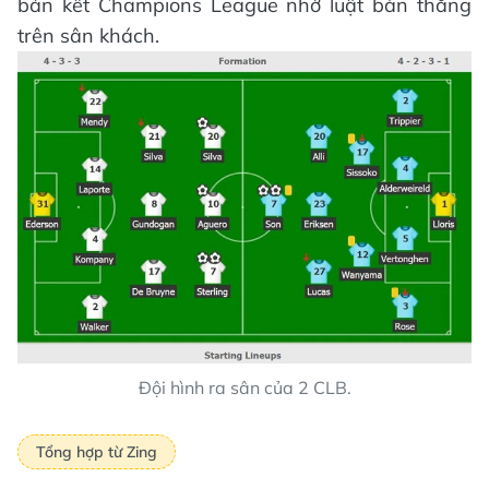
bán kết Champions League nhờ luật bàn thắng
trên sân khách.
Đội hình ra sân của 2 CLB.
Tổng hợp từ Zing