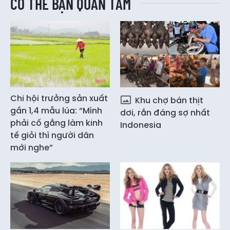
CÓ THỂ BẠN QUAN TÂM
Chi hội trưởng sản xuất
Khu chợ bán thịt
gần 1,4 mẫu lúa: “Mình
dơi, rắn đáng sợ nhất
phải cố gắng làm kinh
Indonesia
tế giỏi thì người dân
mới nghe”