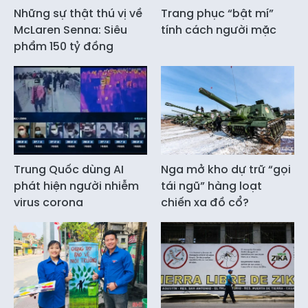
Những sự thật thú vị về
Trang phục “bật mí”
McLaren Senna: Siêu
tính cách người mặc
phẩm 150 tỷ đồng
Trung Quốc dùng AI
Nga mở kho dự trữ “gọi
phát hiện người nhiễm
tái ngũ” hàng loạt
virus corona
chiến xa đồ cổ?