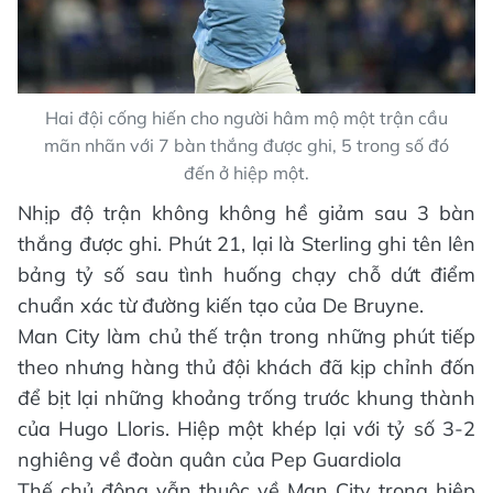
Hai đội cống hiến cho người hâm mộ một trận cầu
mãn nhãn với 7 bàn thắng được ghi, 5 trong số đó
đến ở hiệp một.
Nhịp độ trận không không hề giảm sau 3 bàn
thắng được ghi. Phút 21, lại là Sterling ghi tên lên
bảng tỷ số sau tình huống chạy chỗ dứt điểm
chuẩn xác từ đường kiến tạo của De Bruyne.
Man City làm chủ thế trận trong những phút tiếp
theo nhưng hàng thủ đội khách đã kịp chỉnh đốn
để bịt lại những khoảng trống trước khung thành
của Hugo Lloris. Hiệp một khép lại với tỷ số 3-2
nghiêng về đoàn quân của Pep Guardiola
Thế chủ động vẫn thuộc về Man City trong hiệp