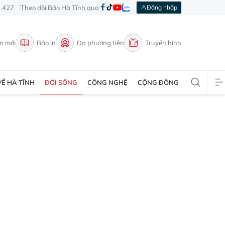
3.427
Theo dõi Báo Hà Tĩnh qua
Đăng nhập
in mới
Báo in
Đa phương tiện
Truyền hình
VỀ HÀ TĨNH
ĐỜI SỐNG
CÔNG NGHỆ
CỘNG ĐỒNG