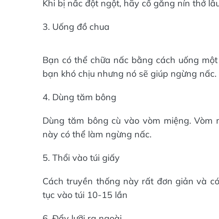
Khi bị nấc đột ngột, hãy cố gắng nín thở lâu
3. Uống đồ chua
Bạn có thể chữa nấc bằng cách uống một c
bạn khó chịu nhưng nó sẽ giúp ngừng nấc.
4. Dùng tăm bông
Dùng tăm bông cù vào vòm miệng. Vòm 
này có thể làm ngừng nấc.
5. Thổi vào túi giấy
Cách truyền thống này rất đơn giản và có 
tục vào túi 10-15 lần
6. Đẩy lưỡi ra ngoài