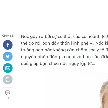
Nấc gây ra bởi sự co thắt của cơ hoành (c
CHIA SẺ
thể do rối loạn dây thần kinh phế vị. Nấc
trường hợp nấc không cần chăm sóc y tế. Tu
nguyên nhân đáng lo ngại và bạn cần đi k
quả giúp bạn chữa nấc ngay lập tức.
0