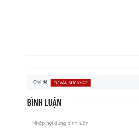
Chủ đề
TƯ VẤN SỨC KHỎE
BÌNH LUẬN