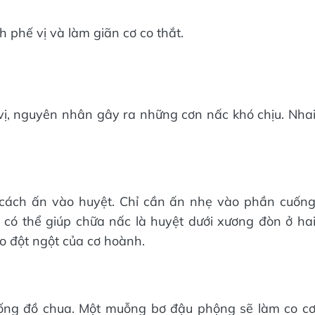
h phế vị và làm giãn cơ co thắt.
vị, nguyên nhân gây ra những cơn nấc khó chịu. Nha
 cách ấn vào huyệt. Chỉ cần ấn nhẹ vào phần cuốn
 có thể giúp chữa nấc là huyệt dưới xương đòn ở ha
o đột ngột của cơ hoành.
ống đồ chua. Một muỗng bơ đậu phộng sẽ làm co c