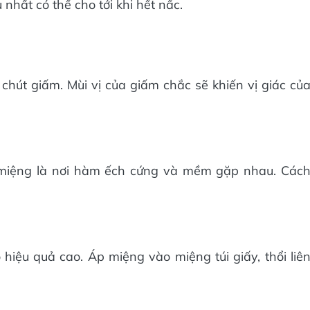
 nhất có thể cho tới khi hết nấc.
hút giấm. Mùi vị của giấm chắc sẽ khiến vị giác củ
miệng là nơi hàm ếch cứng và mềm gặp nhau. Các
hiệu quả cao. Áp miệng vào miệng túi giấy, thổi liê