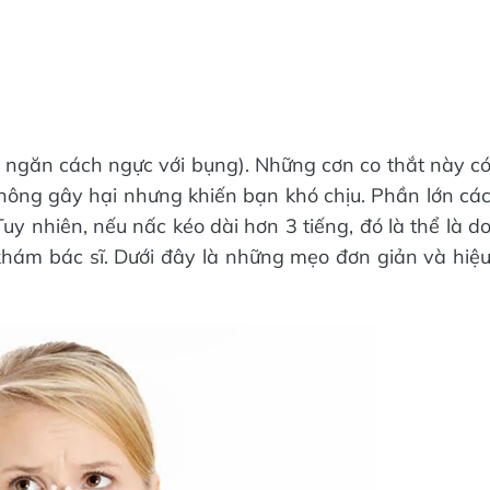
ơ ngăn cách ngực với bụng). Những cơn co thắt này c
 không gây hại nhưng khiến bạn khó chịu. Phần lớn cá
y nhiên, nếu nấc kéo dài hơn 3 tiếng, đó là thể là d
hám bác sĩ. Dưới đây là những mẹo đơn giản và hiệ