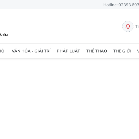
Hotline: 02393.69
T
HỘI
VĂN HÓA - GIẢI TRÍ
PHÁP LUẬT
THỂ THAO
THẾ GIỚI