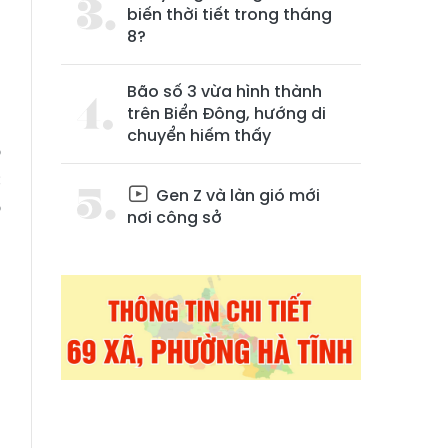
biến thời tiết trong tháng
8?
Bão số 3 vừa hình thành
trên Biển Đông, hướng di
chuyển hiếm thấy
ó
c
Gen Z và làn gió mới
o
nơi công sở
u