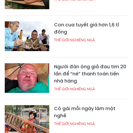
Con cua tuyết giá hơn 1,6 tỉ
đồng
THẾ GIỚI NGHIÊNG NGẢ
Người đàn ông giả đau tim 20
lần để “né” thanh toán tiền
nhà hàng
THẾ GIỚI NGHIÊNG NGẢ
Cô gái mỗi ngày làm một
nghề
THẾ GIỚI NGHIÊNG NGẢ