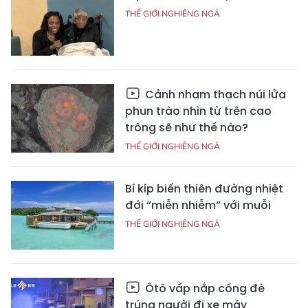
THẾ GIỚI NGHIÊNG NGẢ
Cảnh nham thạch núi lửa
phun trào nhìn từ trên cao
trông sẽ như thế nào?
THẾ GIỚI NGHIÊNG NGẢ
Bí kíp biến thiên đường nhiệt
đới “miễn nhiễm” với muỗi
THẾ GIỚI NGHIÊNG NGẢ
Ôtô vấp nắp cống đè
trúng người đi xe máy