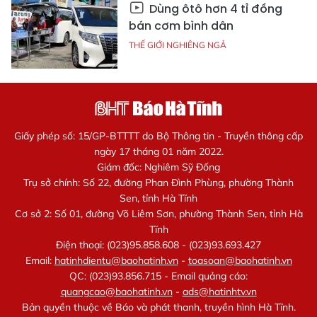
Dùng ôtô hơn 4 tỉ đồng
bán cơm bình dân
THẾ GIỚI NGHIÊNG NGẢ
Giấy phép số: 15/GP-BTTTT do Bộ Thông tin - Truyền thông cấp
ngày 17 tháng 01 năm 2022.
Giám đốc: Nghiêm Sỹ Đống
Trụ sở chính: Số 22, đường Phan Đình Phùng, phường Thành
Sen, tỉnh Hà Tĩnh
Cơ sở 2: Số 01, đường Võ Liêm Sơn, phường Thành Sen, tỉnh Hà
Tĩnh
Điện thoại: (023)95.858.608 - (023)93.693.427
Email:
hatinhdientu@baohatinh.vn
-
toasoan@baohatinh.vn
QC: (023)93.856.715 - Email quảng cáo:
quangcao@baohatinh.vn
-
ads@hatinhtv.vn
Bản quyền thuộc về Báo và phát thanh, truyền hình Hà Tĩnh.