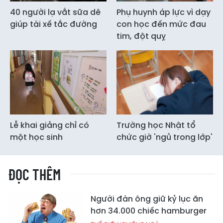
40 người lạ vắt sữa dê
Phụ huynh áp lực vì dạy
giúp tài xế tắc đường
con học đến mức đau
tim, đột quỵ
Lễ khai giảng chỉ có
Trường học Nhật tổ
một học sinh
chức giờ 'ngủ trong lớp'
ĐỌC THÊM
Người đàn ông giữ kỷ lục ăn
hơn 34.000 chiếc hamburger