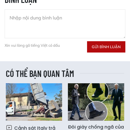
Xin vui lòng gõ tiếng Việt có dấu
GỬI BÌNH LUẬN
CÓ THỂ BẠN QUAN TÂM
Đôi giày chống ngã của
Cảnh sát Italy trả