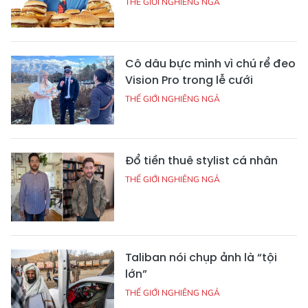
THẾ GIỚI NGHIÊNG NGẢ
Cô dâu bực mình vì chú rể đeo
Vision Pro trong lễ cưới
THẾ GIỚI NGHIÊNG NGẢ
Đổ tiền thuê stylist cá nhân
THẾ GIỚI NGHIÊNG NGẢ
Taliban nói chụp ảnh là “tội
lớn”
THẾ GIỚI NGHIÊNG NGẢ