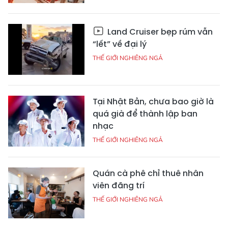
Land Cruiser bẹp rúm vẫn
“lết” về đại lý
THẾ GIỚI NGHIÊNG NGẢ
Tại Nhật Bản, chưa bao giờ là
quá già để thành lập ban
nhạc
THẾ GIỚI NGHIÊNG NGẢ
Quán cà phê chỉ thuê nhân
viên đãng trí
THẾ GIỚI NGHIÊNG NGẢ