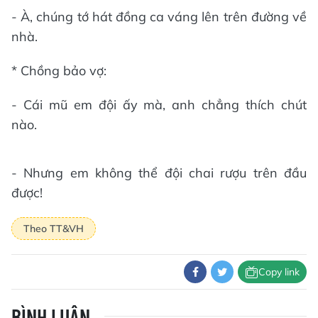
- À, chúng tớ hát đồng ca váng lên trên đường về
nhà.
* Chồng bảo vợ:
- Cái mũ em đội ấy mà, anh chẳng thích chút
nào.
- Nhưng em không thể đội chai rượu trên đầu
được!
Theo TT&VH
Copy link
BÌNH LUẬN