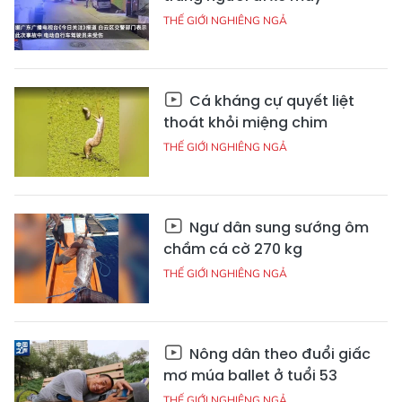
THẾ GIỚI NGHIÊNG NGẢ
Cá kháng cự quyết liệt
thoát khỏi miệng chim
THẾ GIỚI NGHIÊNG NGẢ
Ngư dân sung sướng ôm
chầm cá cờ 270 kg
THẾ GIỚI NGHIÊNG NGẢ
Nông dân theo đuổi giấc
mơ múa ballet ở tuổi 53
THẾ GIỚI NGHIÊNG NGẢ