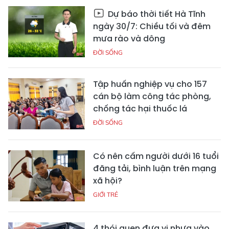
Dự báo thời tiết Hà Tĩnh
ngày 30/7: Chiều tối và đêm
mưa rào và dông
ĐỜI SỐNG
Tập huấn nghiệp vụ cho 157
cán bộ làm công tác phòng,
chống tác hại thuốc lá
ĐỜI SỐNG
Có nên cấm người dưới 16 tuổi
đăng tải, bình luận trên mạng
xã hội?
GIỚI TRẺ
4 thói quen đưa vi nhựa vào