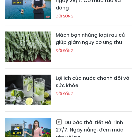
ngày 28/7: Có mưa rào và
dông
ĐỜI SỐNG
Mách bạn những loại rau củ
giúp giảm nguy cơ ung thư
ĐỜI SỐNG
Lợi ích của nước chanh đối với
sức khỏe
ĐỜI SỐNG
Dự báo thời tiết Hà Tĩnh
27/7: Ngày nắng, đêm mưa