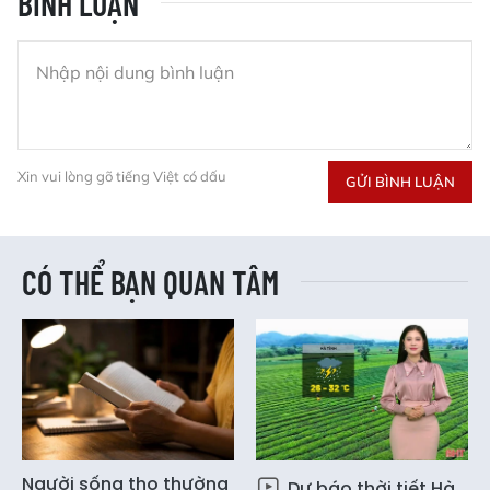
BÌNH LUẬN
Xin vui lòng gõ tiếng Việt có dấu
GỬI BÌNH LUẬN
CÓ THỂ BẠN QUAN TÂM
Người sống thọ thường
Dự báo thời tiết Hà