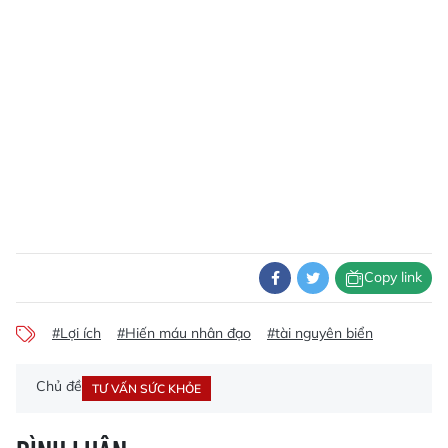
Copy link
#Lợi ích
#Hiến máu nhân đạo
#tài nguyên biển
Chủ đề
TƯ VẤN SỨC KHỎE