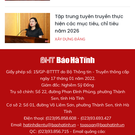
Tập trung tuyên truyền thực
hiện các mục tiêu, chỉ tiêu
năm 2026
XÂY DỰNG ĐẢNG
Giấy phép số: 15/GP-BTTTT do Bộ Thông tin - Truyền thông cấp
ngày 17 tháng 01 năm 2022.
Giám đốc: Nghiêm Sỹ Đống
Trụ sở chính: Số 22, đường Phan Đình Phùng, phường Thành
Sen, tỉnh Hà Tĩnh
Cơ sở 2: Số 01, đường Võ Liêm Sơn, phường Thành Sen, tỉnh Hà
Tĩnh
Điện thoại: (023)95.858.608 - (023)93.693.427
Email:
hatinhdientu@baohatinh.vn
-
toasoan@baohatinh.vn
QC: (023)93.856.715 - Email quảng cáo: