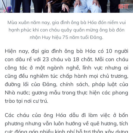
Mùa xuân năm nay, gia đình ông bà Hóa đón niềm vui
hạnh phúc khi con cháu quây quần mừng ông bà đón
nhận Huy hiệu 75 năm tuổi Đảng.
Hiện nay, đại gia đình ông bà Hóa có 10 người
con dâu rể với 23 cháu và 18 chắt. Mỗi con cháu
công tác ở một ngành nghề, lĩnh vực nhưng ai
cũng đều nghiêm túc chấp hành mọi chủ trương,
đường lối của Đảng, chính sách, pháp luật của
Nhà nước; gương mẫu trong thực hiện các phong
trào tại nơi cư trú.
Các cháu của ông Hóa dẫu đi làm việc ở bốn
phương nhưng vẫn luôn hướng về quê hương, tích
cực đóng góp nhiều kinh phí hỗ trợ thôn xây dựng