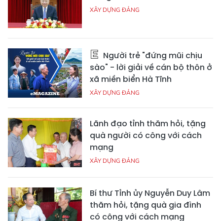
XÂY DỰNG ĐẢNG
Người trẻ "đứng mũi chịu
sào" - lời giải về cán bộ thôn ở
xã miền biển Hà Tĩnh
XÂY DỰNG ĐẢNG
Lãnh đạo tỉnh thăm hỏi, tặng
quà người có công với cách
mạng
XÂY DỰNG ĐẢNG
Bí thư Tỉnh ủy Nguyễn Duy Lâm
thăm hỏi, tặng quà gia đình
có công với cách mạng