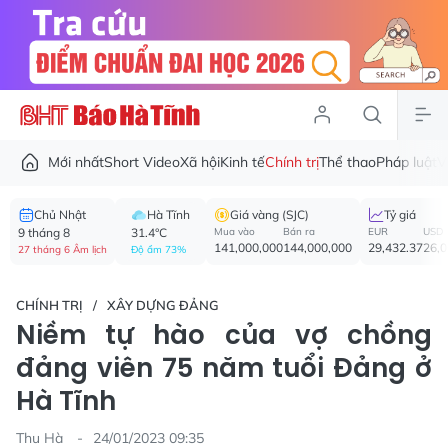
Mới nhất
Short Video
Xã hội
Kinh tế
Chính trị
Thể thao
Pháp luật
V
Chủ Nhật
Hà Tĩnh
Giá vàng (SJC)
Tỷ giá
9 tháng 8
31.4°C
Mua vào
Bán ra
EUR
USD
141,000,000
144,000,000
29,432.37
26,
27 tháng 6 Âm lịch
Độ ẩm 73%
CHÍNH TRỊ
XÂY DỰNG ĐẢNG
Niềm tự hào của vợ chồng
đảng viên 75 năm tuổi Đảng ở
Hà Tĩnh
Thu Hà
24/01/2023 09:35