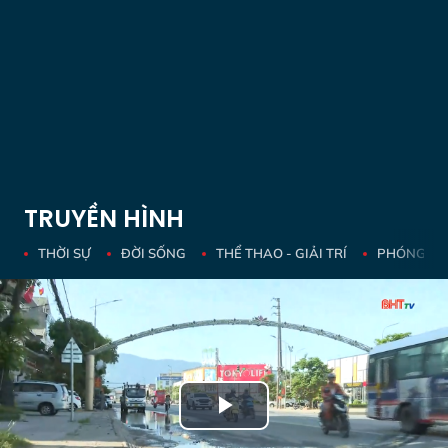
TRUYỀN HÌNH
THỜI SỰ
ĐỜI SỐNG
THỂ THAO - GIẢI TRÍ
PHÓNG SỰ 
Play