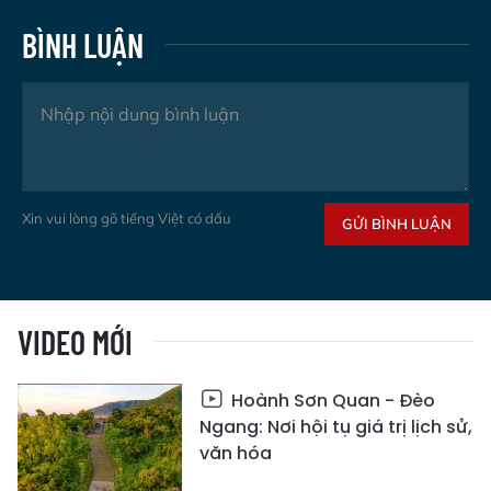
BÌNH LUẬN
Xin vui lòng gõ tiếng Việt có dấu
GỬI BÌNH LUẬN
VIDEO MỚI
Hoành Sơn Quan - Đèo
Ngang: Nơi hội tụ giá trị lịch sử,
văn hóa