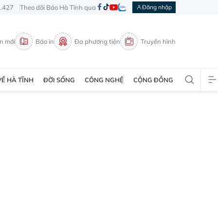
3.427
Theo dõi Báo Hà Tĩnh qua
Đăng nhập
in mới
Báo in
Đa phương tiện
Truyền hình
VỀ HÀ TĨNH
ĐỜI SỐNG
CÔNG NGHỆ
CỘNG ĐỒNG