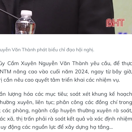
yễn Văn Thành phát biểu chỉ đạo hội nghị.
ện ủy Cẩm Xuyên Nguyễn Văn Thành yêu cầu, để thự
 NTM nâng cao vào cuối năm 2024, ngay từ bây giờ
ị cần nêu cao quyết tâm triển khai các nhiệm vụ.
ần lượng hóa các mục tiêu; soát xét khung kế hoạc
ường xuyên, liên tục; phân công các đồng chí tron
í; các phòng, ngành cấp huyện thường xuyên rà soát
c xã, thị trấn phải rà soát kết quả và xác định nhiệ
 huy động các nguồn lực để xây dựng hạ tầng...