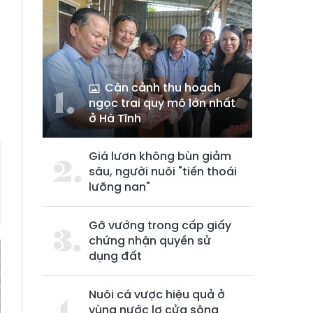
Cận cảnh thu hoạch
ngọc trai quy mô lớn nhất
ở Hà Tĩnh
Giá lươn không bùn giảm
sâu, người nuôi "tiến thoái
lưỡng nan"
Gỡ vướng trong cấp giấy
chứng nhận quyền sử
dụng đất
Nuôi cá vược hiệu quả ở
vùng nước lợ cửa sông