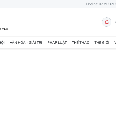
Hotline: 02393.69
T
HỘI
VĂN HÓA - GIẢI TRÍ
PHÁP LUẬT
THỂ THAO
THẾ GIỚI