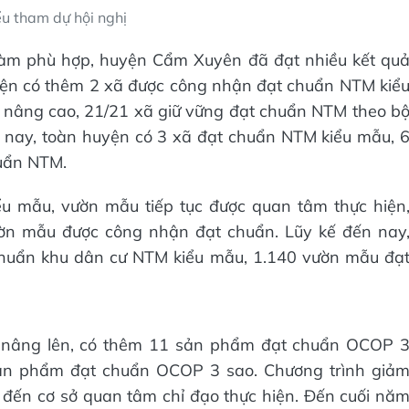
ểu tham dự hội nghị
làm phù hợp, huyện Cẩm Xuyên đã đạt nhiều kết qu
ện có thêm 2 xã được công nhận đạt chuẩn NTM kiể
nâng cao, 21/21 xã giữ vững đạt chuẩn NTM theo b
n nay, toàn huyện có 3 xã đạt chuẩn NTM kiểu mẫu, 
uẩn NTM.
u mẫu, vườn mẫu tiếp tục được quan tâm thực hiện
ờn mẫu được công nhận đạt chuẩn. Lũy kế đến nay
chuẩn khu dân cư NTM kiểu mẫu, 1.140 vườn mẫu đạ
 nâng lên, có thêm 11 sản phẩm đạt chuẩn OCOP 
sản phẩm đạt chuẩn OCOP 3 sao. Chương trình giả
đến cơ sở quan tâm chỉ đạo thực hiện. Đến cuối nă