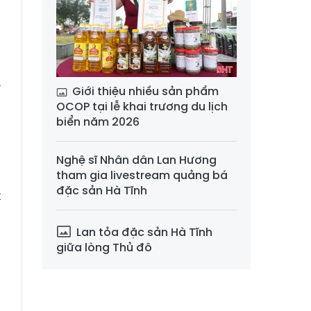
ả
u
ộ
Giới thiệu nhiều sản phẩm
6
OCOP tại lễ khai trương du lịch
biển năm 2026
,
Nghệ sĩ Nhân dân Lan Hương
tham gia livestream quảng bá
,
đặc sản Hà Tĩnh
t
Lan tỏa đặc sản Hà Tĩnh
giữa lòng Thủ đô
3
m
m