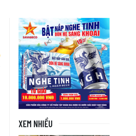
à
M
XEM NHIỀU