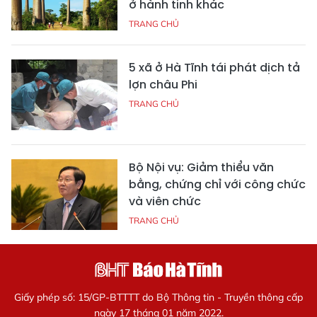
ở hành tinh khác
TRANG CHỦ
5 xã ở Hà Tĩnh tái phát dịch tả
lợn châu Phi
TRANG CHỦ
Bộ Nội vụ: Giảm thiểu văn
bằng, chứng chỉ với công chức
và viên chức
TRANG CHỦ
Giấy phép số: 15/GP-BTTTT do Bộ Thông tin - Truyền thông cấp
ngày 17 tháng 01 năm 2022.