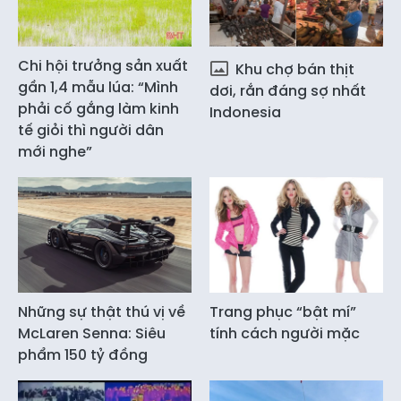
Chi hội trưởng sản xuất
Khu chợ bán thịt
gần 1,4 mẫu lúa: “Mình
dơi, rắn đáng sợ nhất
phải cố gắng làm kinh
Indonesia
tế giỏi thì người dân
mới nghe”
Những sự thật thú vị về
Trang phục “bật mí”
McLaren Senna: Siêu
tính cách người mặc
phẩm 150 tỷ đồng