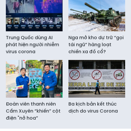
Trung Quốc dùng AI
Nga mở kho dự trữ “gọi
phát hiện người nhiễm
tái ngũ” hàng loạt
virus corona
chiến xa đồ cổ?
Đoàn viên thanh niên
Ba kịch bản kết thúc
Cẩm Xuyên “khiến” cột
dịch do virus Corona
điện "nở hoa”