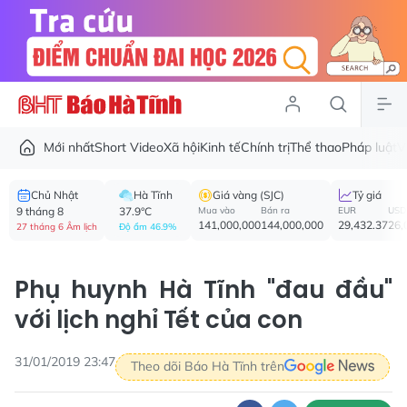
Mới nhất
Short Video
Xã hội
Kinh tế
Chính trị
Thể thao
Pháp luật
V
Chủ Nhật
Hà Tĩnh
Giá vàng (SJC)
Tỷ giá
9 tháng 8
37.9°C
Mua vào
Bán ra
EUR
USD
141,000,000
144,000,000
29,432.37
26,
27 tháng 6 Âm lịch
Độ ẩm 46.9%
Phụ huynh Hà Tĩnh "đau đầu"
với lịch nghỉ Tết của con
31/01/2019 23:47
Theo dõi Báo Hà Tĩnh trên