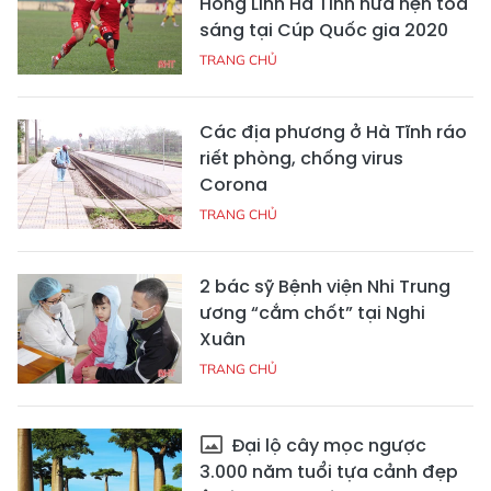
Hồng Lĩnh Hà Tĩnh hứa hẹn tỏa
sáng tại Cúp Quốc gia 2020
TRANG CHỦ
Các địa phương ở Hà Tĩnh ráo
riết phòng, chống virus
Corona
TRANG CHỦ
2 bác sỹ Bệnh viện Nhi Trung
ương “cắm chốt” tại Nghi
Xuân
TRANG CHỦ
Đại lộ cây mọc ngược
3.000 năm tuổi tựa cảnh đẹp