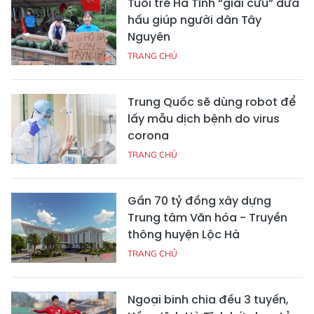
Tuổi trẻ Hà Tĩnh “giải cứu” dưa
hấu giúp người dân Tây
Nguyên
TRANG CHỦ
Trung Quốc sẽ dùng robot để
lấy mẫu dịch bệnh do virus
corona
TRANG CHỦ
Gần 70 tỷ đồng xây dựng
Trung tâm Văn hóa - Truyền
thông huyện Lộc Hà
TRANG CHỦ
Ngoại binh chia đều 3 tuyến,