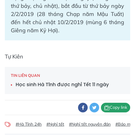
thứ bảy, chủ nhật), bắt đầu từ thứ bảy ngày
2/2/2019 (28 tháng Chạp năm Mậu Tuất)
đến hết chủ nhật 10/2/2019 (mùng 6 tháng
Giêng năm Kỷ Hợi).
Tự Kiên
TIN LIÊN QUAN
Học sinh Hà Tĩnh được nghỉ Tết 11 ngày
Copy link
#Hà Tĩnh 24h
#Nghỉ tết
#Nghỉ tết nguyên đán
#Báo mới 