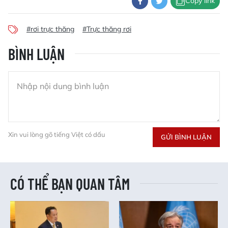
Copy link
#rơi trực thăng
#Trực thăng rơi
BÌNH LUẬN
Xin vui lòng gõ tiếng Việt có dấu
GỬI BÌNH LUẬN
CÓ THỂ BẠN QUAN TÂM