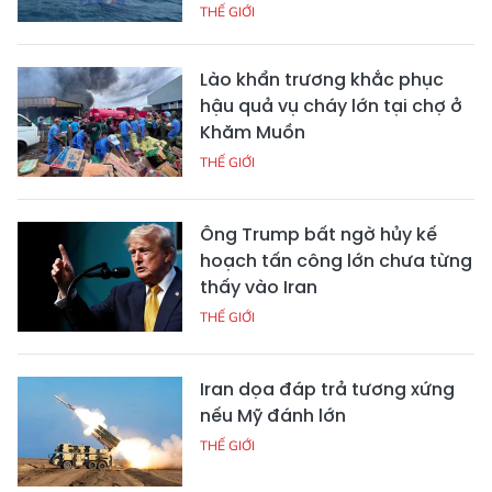
THẾ GIỚI
Lào khẩn trương khắc phục
hậu quả vụ cháy lớn tại chợ ở
Khăm Muồn
THẾ GIỚI
Ông Trump bất ngờ hủy kế
hoạch tấn công lớn chưa từng
thấy vào Iran
THẾ GIỚI
Iran dọa đáp trả tương xứng
nếu Mỹ đánh lớn
THẾ GIỚI