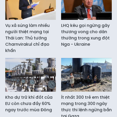
Vụ xả súng làm nhiều
LHQ kêu gọi ngừng gây
người thiệt mạng tại
thương vong cho dân
Thái Lan: Thủ tướng
thường trong xung đột
Charnvirakul chỉ đạo
Nga - Ukraine
khẩn
Kho dự trữ khí đốt của
Ít nhất 300 trẻ em thiệt
EU còn chưa đầy 60%
mạng trong 300 ngày
ngay trước mùa Đông
thực thi lệnh ngừng bắn
tại Gaza