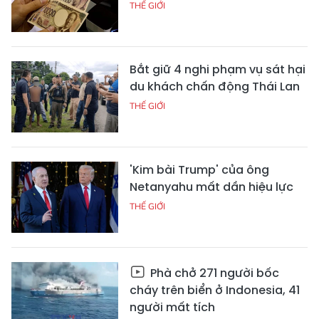
THẾ GIỚI
Bắt giữ 4 nghi phạm vụ sát hại
du khách chấn động Thái Lan
THẾ GIỚI
'Kim bài Trump' của ông
Netanyahu mất dần hiệu lực
THẾ GIỚI
Phà chở 271 người bốc
cháy trên biển ở Indonesia, 41
người mất tích