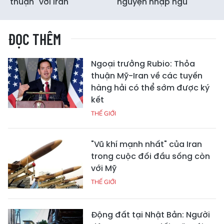
thuận" với Iran
nguyện nhập ngũ
ĐỌC THÊM
Ngoại trưởng Rubio: Thỏa
thuận Mỹ-Iran về các tuyến
hàng hải có thể sớm được ký
kết
THẾ GIỚI
"Vũ khí mạnh nhất" của Iran
trong cuộc đối đầu sống còn
với Mỹ
THẾ GIỚI
Động đất tại Nhật Bản: Người