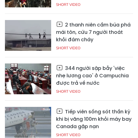
SHORT VIDEO
2 thanh niên cầm búa phá
mái tôn, cứu 7 người thoát
khỏi đám cháy
SHORT VIDEO
344 người sập bẫy 'việc
nhẹ lương cao' ở Campuchia
được trả về nước
SHORT VIDEO
Tiếp viên sống sót thần kỳ
khi bị văng 100m khỏi máy bay
Canada gặp nạn
SHORT VIDEO