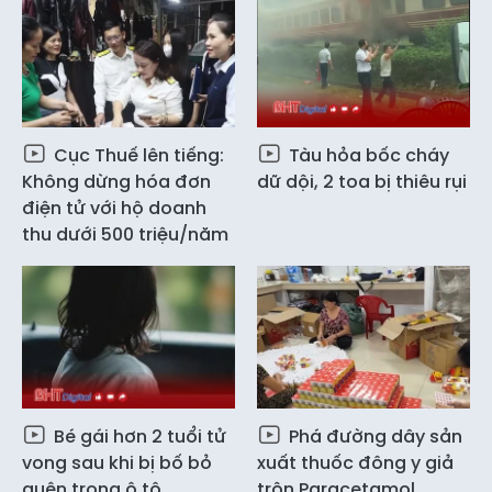
Cục Thuế lên tiếng:
Tàu hỏa bốc cháy
Không dừng hóa đơn
dữ dội, 2 toa bị thiêu rụi
điện tử với hộ doanh
thu dưới 500 triệu/năm
Bé gái hơn 2 tuổi tử
Phá đường dây sản
vong sau khi bị bố bỏ
xuất thuốc đông y giả
quên trong ô tô
trộn Paracetamol