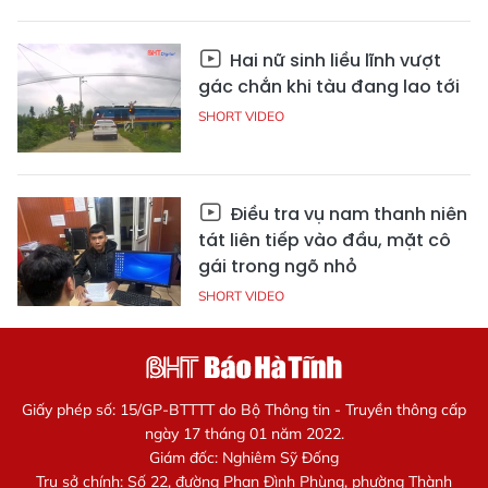
Hai nữ sinh liều lĩnh vượt
gác chắn khi tàu đang lao tới
SHORT VIDEO
Điều tra vụ nam thanh niên
tát liên tiếp vào đầu, mặt cô
gái trong ngõ nhỏ
SHORT VIDEO
Giấy phép số: 15/GP-BTTTT do Bộ Thông tin - Truyền thông cấp
ngày 17 tháng 01 năm 2022.
Giám đốc: Nghiêm Sỹ Đống
Trụ sở chính: Số 22, đường Phan Đình Phùng, phường Thành