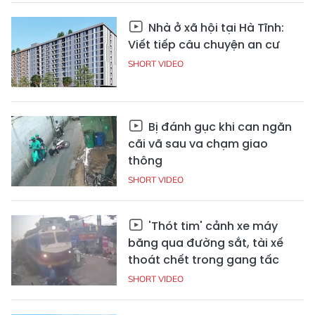
Nhà ở xã hội tại Hà Tĩnh:
Viết tiếp câu chuyện an cư
SHORT VIDEO
Bị đánh gục khi can ngăn
cãi vã sau va chạm giao
thông
SHORT VIDEO
'Thót tim' cảnh xe máy
băng qua đường sắt, tài xế
thoát chết trong gang tấc
SHORT VIDEO