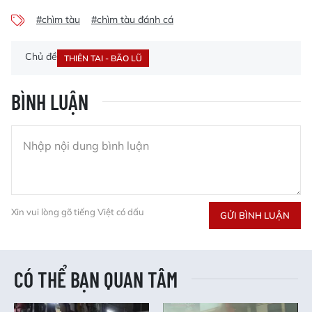
#chìm tàu
#chìm tàu đánh cá
Chủ đề
THIÊN TAI - BÃO LŨ
BÌNH LUẬN
Xin vui lòng gõ tiếng Việt có dấu
GỬI BÌNH LUẬN
CÓ THỂ BẠN QUAN TÂM