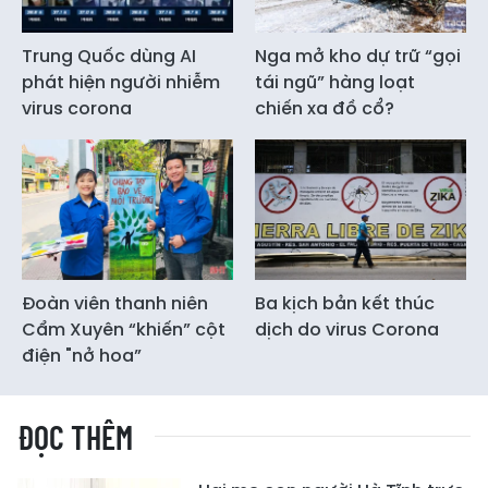
Trung Quốc dùng AI
Nga mở kho dự trữ “gọi
phát hiện người nhiễm
tái ngũ” hàng loạt
virus corona
chiến xa đồ cổ?
Đoàn viên thanh niên
Ba kịch bản kết thúc
Cẩm Xuyên “khiến” cột
dịch do virus Corona
điện "nở hoa”
ĐỌC THÊM