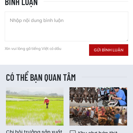
BÌNH LUẬN
Xin vui lòng gõ tiếng Việt có dấu
GỬI BÌNH LUẬN
CÓ THỂ BẠN QUAN TÂM
Chi hội trưởng sản xuất