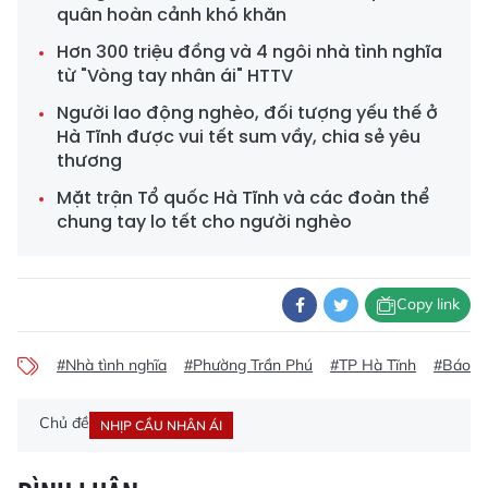
quân hoàn cảnh khó khăn
Hơn 300 triệu đồng và 4 ngôi nhà tình nghĩa
từ "Vòng tay nhân ái" HTTV
Người lao động nghèo, đối tượng yếu thế ở
Hà Tĩnh được vui tết sum vầy, chia sẻ yêu
thương
Mặt trận Tổ quốc Hà Tĩnh và các đoàn thể
chung tay lo tết cho người nghèo
Copy link
#Nhà tình nghĩa
#Phường Trần Phú
#TP Hà Tĩnh
#Báo m
Chủ đề
NHỊP CẦU NHÂN ÁI