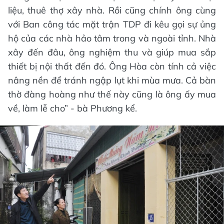
liệu, thuê thợ xây nhà. Rồi cũng chính ông cùng
với Ban công tác mặt trận TDP đi kêu gọi sự ủng
hộ của các nhà hảo tâm trong và ngoài tỉnh. Nhà
xây đến đâu, ông nghiệm thu và giúp mua sắp
thiết bị nội thất đến đó. Ông Hòa còn tính cả việc
nâng nền để tránh ngập lụt khi mùa mưa. Cả bàn
thờ đàng hoàng như thế này cũng là ông ấy mua
về, làm lễ cho” - bà Phương kể.