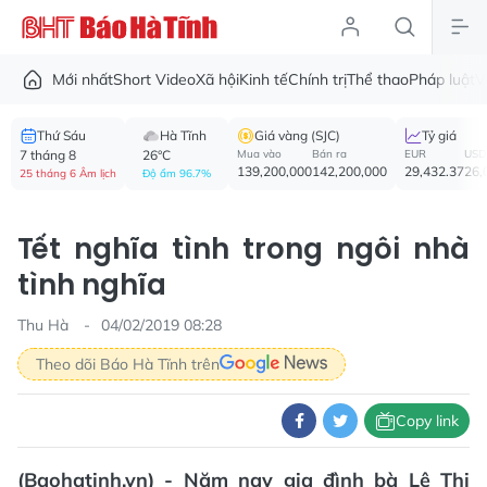
Mới nhất
Short Video
Xã hội
Kinh tế
Chính trị
Thể thao
Pháp luật
V
Thứ Sáu
Hà Tĩnh
Giá vàng (SJC)
Tỷ giá
7 tháng 8
26°C
Mua vào
Bán ra
EUR
USD
139,200,000
142,200,000
29,432.37
26,
25 tháng 6 Âm lịch
Độ ẩm 96.7%
Tết nghĩa tình trong ngôi nhà
tình nghĩa
Thu Hà
04/02/2019 08:28
Theo dõi Báo Hà Tĩnh trên
Copy link
(Baohatinh.vn) - Năm nay gia đình bà Lê Thị