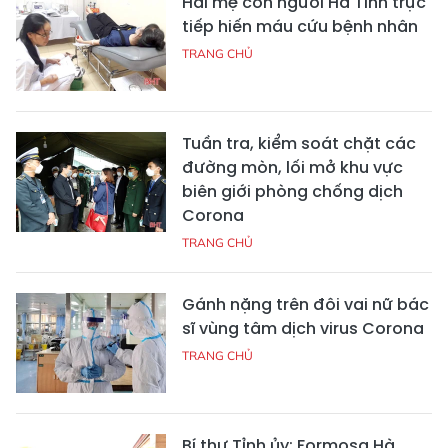
Hai mẹ con người Hà Tĩnh trực
tiếp hiến máu cứu bệnh nhân
TRANG CHỦ
Tuần tra, kiểm soát chặt các
đường mòn, lối mở khu vực
biên giới phòng chống dịch
Corona
TRANG CHỦ
Gánh nặng trên đôi vai nữ bác
sĩ vùng tâm dịch virus Corona
TRANG CHỦ
Bí thư Tỉnh ủy: Formosa Hà