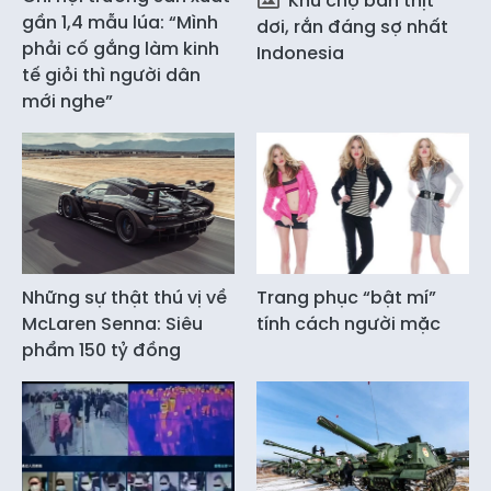
Khu chợ bán thịt
gần 1,4 mẫu lúa: “Mình
dơi, rắn đáng sợ nhất
phải cố gắng làm kinh
Indonesia
tế giỏi thì người dân
mới nghe”
Những sự thật thú vị về
Trang phục “bật mí”
McLaren Senna: Siêu
tính cách người mặc
phẩm 150 tỷ đồng