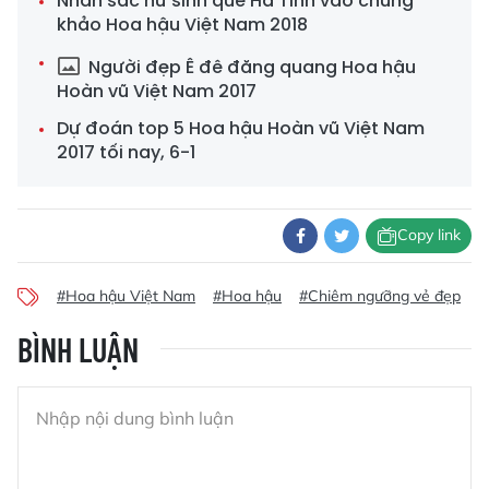
Nhan sắc nữ sinh quê Hà Tĩnh vào chung
khảo Hoa hậu Việt Nam 2018
Người đẹp Ê đê đăng quang Hoa hậu
Hoàn vũ Việt Nam 2017
Dự đoán top 5 Hoa hậu Hoàn vũ Việt Nam
2017 tối nay, 6-1
Copy link
#Hoa hậu Việt Nam
#Hoa hậu
#Chiêm ngưỡng vẻ đẹp
#
BÌNH LUẬN