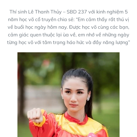
Thí sinh Lê Thanh Thủy – SBD 237 với kinh nghiệm 5
năm học võ cổ truyền chia sẻ: “Em cảm thấy rất thú vị
về buổi học ngày hôm nay. Được học võ cùng các bạn,
cảm giác quen thuộc lại ùa về, em nhớ về những ngày
từng học võ với tâm trạng háo hức và đầy năng lượng”