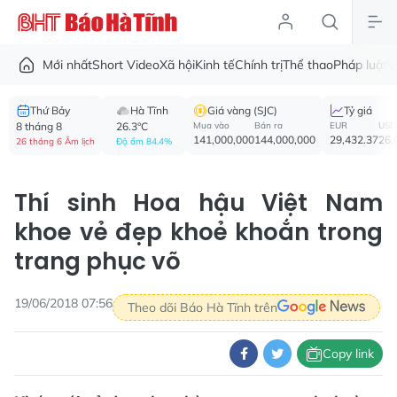
Mới nhất
Short Video
Xã hội
Kinh tế
Chính trị
Thể thao
Pháp luật
V
Thứ Bảy
Hà Tĩnh
Giá vàng (SJC)
Tỷ giá
8 tháng 8
26.3°C
Mua vào
Bán ra
EUR
USD
141,000,000
144,000,000
29,432.37
26,
26 tháng 6 Âm lịch
Độ ẩm 84.4%
Thí sinh Hoa hậu Việt Nam
khoe vẻ đẹp khoẻ khoắn trong
trang phục võ
19/06/2018 07:56
Theo dõi Báo Hà Tĩnh trên
Copy link