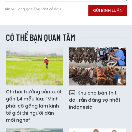
Xin vui lòng gõ tiếng Việt có dấu
GỬI BÌNH LUẬN
CÓ THỂ BẠN QUAN TÂM
Chi hội trưởng sản xuất
Khu chợ bán thịt
gần 1,4 mẫu lúa: “Mình
dơi, rắn đáng sợ nhất
phải cố gắng làm kinh
Indonesia
tế giỏi thì người dân
mới nghe”