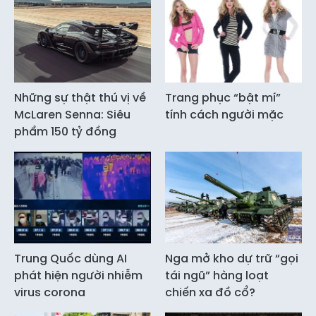
Những sự thật thú vị về
Trang phục “bật mí”
McLaren Senna: Siêu
tính cách người mặc
phẩm 150 tỷ đồng
Trung Quốc dùng AI
Nga mở kho dự trữ “gọi
phát hiện người nhiễm
tái ngũ” hàng loạt
virus corona
chiến xa đồ cổ?