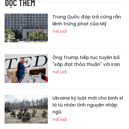
ĐỌC THÊM
Trung Quốc đáp trả cứng rắn
lệnh trừng phạt của Mỹ
THẾ GIỚI
Ông Trump tiếp tục tuyên bố
"sắp đạt thỏa thuận" với Iran
THẾ GIỚI
Ukraine ký luật mới cho binh sĩ
là tù nhân tình nguyện nhập
ngũ
THẾ GIỚI