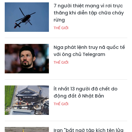
7 người thiệt mạng vì rơi trực
thăng khi diễn tập chữa cháy
rừng
THẾ GIỚI
Nga phát lệnh truy nã quốc tế
với ông chủ Telegram
THẾ GIỚI
Ít nhất 13 người đã chết do
động đất ở Nhật Bản
THẾ GIỚI
Iran "bất ngờ tập kích tên lửa