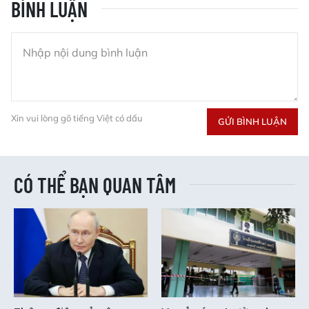
BÌNH LUẬN
Xin vui lòng gõ tiếng Việt có dấu
GỬI BÌNH LUẬN
CÓ THỂ BẠN QUAN TÂM