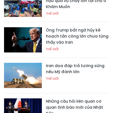
hậu quả vụ cháy lớn tại chợ ở
Khăm Muồn
THẾ GIỚI
Ông Trump bất ngờ hủy kế
hoạch tấn công lớn chưa từng
thấy vào Iran
THẾ GIỚI
Iran dọa đáp trả tương xứng
nếu Mỹ đánh lớn
THẾ GIỚI
Những câu hỏi liên quan cơ
quan tình báo mới của Nhật