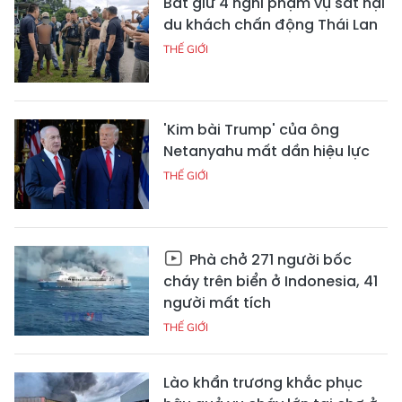
Bắt giữ 4 nghi phạm vụ sát hại
du khách chấn động Thái Lan
THẾ GIỚI
'Kim bài Trump' của ông
Netanyahu mất dần hiệu lực
THẾ GIỚI
Phà chở 271 người bốc
cháy trên biển ở Indonesia, 41
người mất tích
THẾ GIỚI
Lào khẩn trương khắc phục