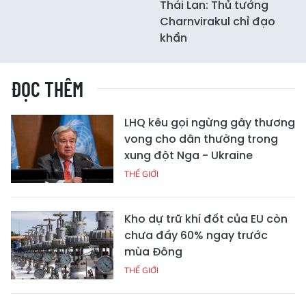
Thái Lan: Thủ tướng
Charnvirakul chỉ đạo
khẩn
ĐỌC THÊM
LHQ kêu gọi ngừng gây thương
vong cho dân thường trong
xung đột Nga - Ukraine
THẾ GIỚI
Kho dự trữ khí đốt của EU còn
chưa đầy 60% ngay trước
mùa Đông
THẾ GIỚI