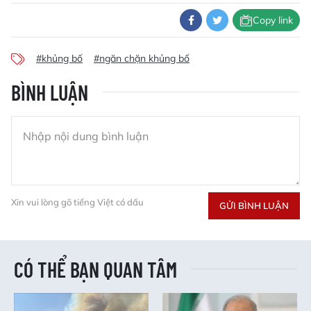
Copy link
#khủng bố
#ngăn chặn khủng bố
BÌNH LUẬN
Xin vui lòng gõ tiếng Việt có dấu
GỬI BÌNH LUẬN
CÓ THỂ BẠN QUAN TÂM