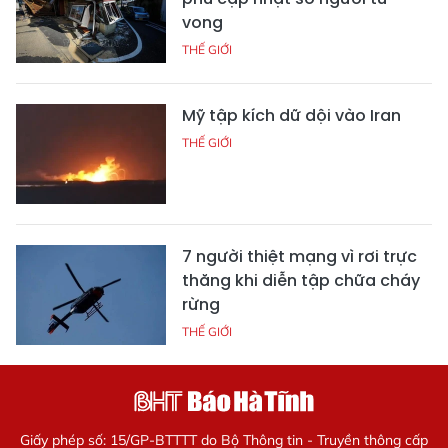
vong
THẾ GIỚI
Mỹ tập kích dữ dội vào Iran
THẾ GIỚI
7 người thiệt mạng vì rơi trực
thăng khi diễn tập chữa cháy
rừng
THẾ GIỚI
Giấy phép số: 15/GP-BTTTT do Bộ Thông tin - Truyền thông cấp