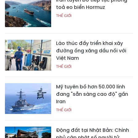
toả eo biển Hormuz
THẾ GIỚI
Lào thúc đẩy triển khai xây
đường ống xăng dầu nối với
Việt Nam
THẾ GIỚI
Mỹ tuyên bố hơn 50.000 lính
đang "sẵn sàng cao độ" gần
Iran
THẾ GIỚI
Động đất tại Nhật Bản: Chính
phủ cập nhật số người tử