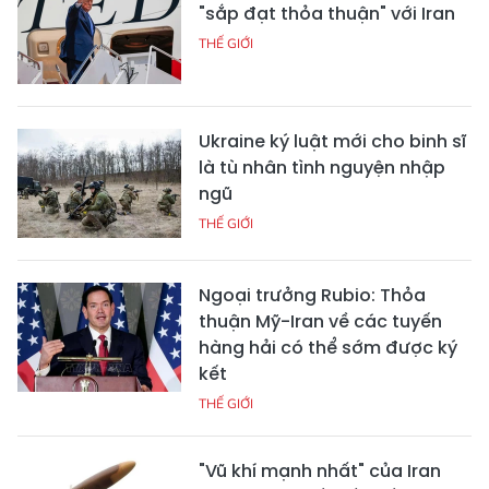
"sắp đạt thỏa thuận" với Iran
THẾ GIỚI
Ukraine ký luật mới cho binh sĩ
là tù nhân tình nguyện nhập
ngũ
THẾ GIỚI
Ngoại trưởng Rubio: Thỏa
thuận Mỹ-Iran về các tuyến
hàng hải có thể sớm được ký
kết
THẾ GIỚI
"Vũ khí mạnh nhất" của Iran