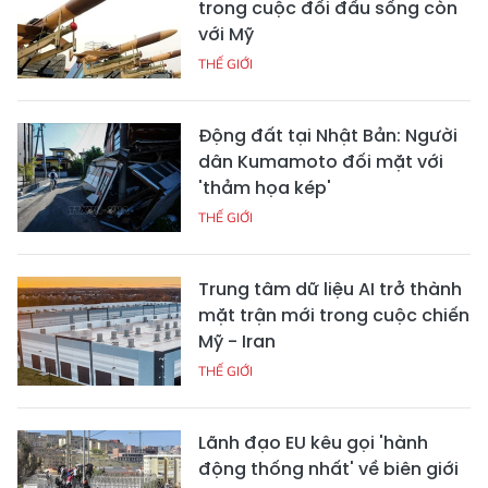
trong cuộc đối đầu sống còn
với Mỹ
THẾ GIỚI
Động đất tại Nhật Bản: Người
dân Kumamoto đối mặt với
'thảm họa kép'
THẾ GIỚI
Trung tâm dữ liệu AI trở thành
mặt trận mới trong cuộc chiến
Mỹ - Iran
THẾ GIỚI
Lãnh đạo EU kêu gọi 'hành
động thống nhất' về biên giới