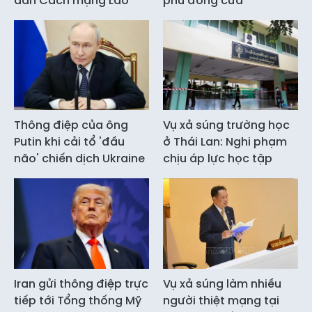
dân Cách mạng Lào
phủ đóng cửa
Thông điệp của ông
Vụ xả súng trường học
Putin khi cải tổ 'đầu
ở Thái Lan: Nghi phạm
não' chiến dịch Ukraine
chịu áp lực học tập
Iran gửi thông điệp trực
Vụ xả súng làm nhiều
tiếp tới Tổng thống Mỹ
người thiệt mạng tại