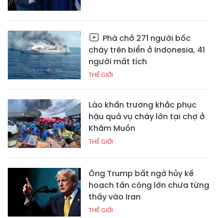
Phà chở 271 người bốc
cháy trên biển ở Indonesia, 41
người mất tích
THẾ GIỚI
Lào khẩn trương khắc phục
hậu quả vụ cháy lớn tại chợ ở
Khăm Muồn
THẾ GIỚI
Ông Trump bất ngờ hủy kế
hoạch tấn công lớn chưa từng
thấy vào Iran
THẾ GIỚI