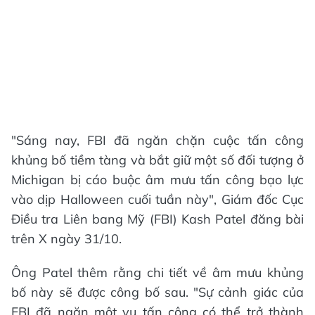
"Sáng nay, FBI đã ngăn chặn cuộc tấn công
khủng bố tiềm tàng và bắt giữ một số đối tượng ở
Michigan bị cáo buộc âm mưu tấn công bạo lực
vào dịp Halloween cuối tuần này", Giám đốc Cục
Điều tra Liên bang Mỹ (FBI) Kash Patel đăng bài
trên X ngày 31/10.
Ông Patel thêm rằng chi tiết về âm mưu khủng
bố này sẽ được công bố sau. "Sự cảnh giác của
FBI đã ngăn một vụ tấn công có thể trở thành