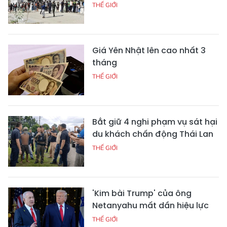
THẾ GIỚI
Giá Yên Nhật lên cao nhất 3
tháng
THẾ GIỚI
Bắt giữ 4 nghi phạm vụ sát hại
du khách chấn động Thái Lan
THẾ GIỚI
'Kim bài Trump' của ông
Netanyahu mất dần hiệu lực
THẾ GIỚI