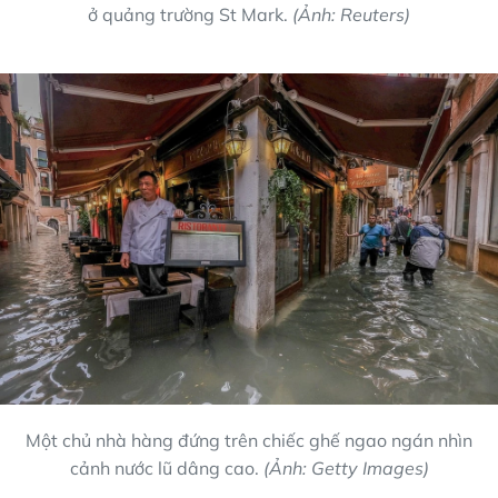
ở quảng trường St Mark.
(Ảnh: Reuters)
Một chủ nhà hàng đứng trên chiếc ghế ngao ngán nhìn
cảnh nước lũ dâng cao.
(Ảnh: Getty Images)