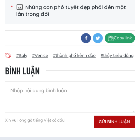
Những con phố tuyệt đẹp phải đến một
lần trong đời
Copy link
#Italy
#Venice
#thành phố kênh đào
#thủy triều dâng
BÌNH LUẬN
Xin vui lòng gõ tiếng Việt có dấu
GỬI BÌNH LUẬN