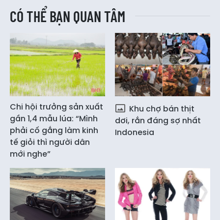
CÓ THỂ BẠN QUAN TÂM
Chi hội trưởng sản xuất
Khu chợ bán thịt
gần 1,4 mẫu lúa: “Mình
dơi, rắn đáng sợ nhất
phải cố gắng làm kinh
Indonesia
tế giỏi thì người dân
mới nghe”