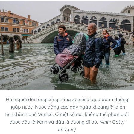
Hai người đàn ông cùng nâng xe nôi đi qua đoạn đường
ngập nước. Nước dâng cao gây ngập khoảng ¾ diện
tích thành phố Venice. Ở một số nơi, không thể phân biệt
được đâu là kênh và đâu là đường đi bộ.
(Ảnh: Getty
Images)