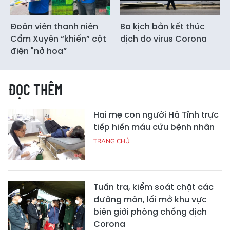
Đoàn viên thanh niên
Ba kịch bản kết thúc
Cẩm Xuyên “khiến” cột
dịch do virus Corona
điện "nở hoa”
ĐỌC THÊM
Hai mẹ con người Hà Tĩnh trực
tiếp hiến máu cứu bệnh nhân
TRANG CHỦ
Tuần tra, kiểm soát chặt các
đường mòn, lối mở khu vực
biên giới phòng chống dịch
Corona