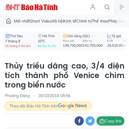
Mới nhất
Short Video
Xã hội
Kinh tế
Chính trị
Thể thao
Pháp luật
V
Thứ Sáu
Hà Tĩnh
Giá vàng (SJC)
Tỷ giá
7 tháng 8
25°C
Mua vào
Bán ra
EUR
USD
139,700,000
142,700,000
29,510.05
26,
25 tháng 6 Âm lịch
Độ ẩm 91.3%
Thủy triều dâng cao, 3/4 diện
tích thành phố Venice chìm
trong biển nước
Phương Đặng
30/10/2018 08:56
Theo dõi Báo Hà Tĩnh trên
Copy link