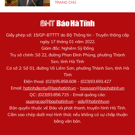
TRANG CHỦ
Giấy phép số: 15/GP-BTTTT do Bộ Thông tin - Truyền thông cấp
ngày 17 tháng 01 năm 2022.
Giám đốc: Nghiêm Sỹ Đống
Trụ sở chính: Số 22, đường Phan Đình Phùng, phường Thành
Sen, tỉnh Hà Tĩnh
Cơ sở 2: Số 01, đường Võ Liêm Sơn, phường Thành Sen, tỉnh Hà
Tĩnh
Điện thoại: (023)95.858.608 - (023)93.693.427
Email:
hatinhdientu@baohatinh.vn
-
toasoan@baohatinh.vn
QC: (023)93.856.715 - Email quảng cáo:
quangcao@baohatinh.vn
-
ads@hatinhtv.vn
Bản quyền thuộc về Báo và phát thanh, truyền hình Hà Tĩnh.
Cấm sao chép dưới mọi hình thức nếu không có sự chấp thuận
bằng văn bản.