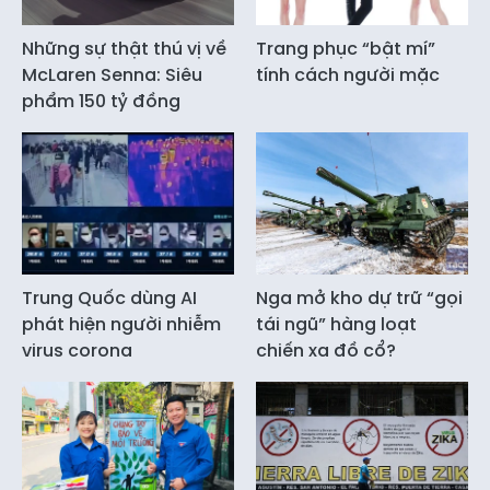
Những sự thật thú vị về
Trang phục “bật mí”
McLaren Senna: Siêu
tính cách người mặc
phẩm 150 tỷ đồng
Trung Quốc dùng AI
Nga mở kho dự trữ “gọi
phát hiện người nhiễm
tái ngũ” hàng loạt
virus corona
chiến xa đồ cổ?