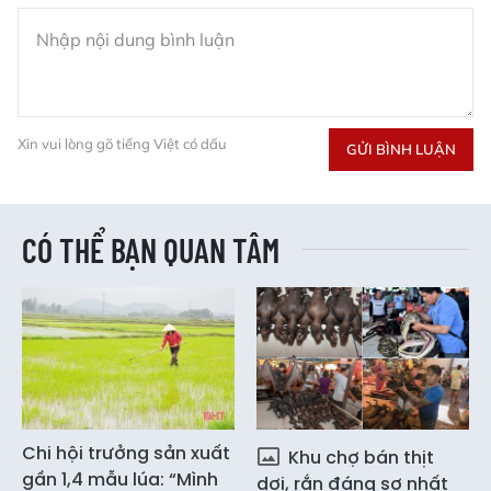
Xin vui lòng gõ tiếng Việt có dấu
GỬI BÌNH LUẬN
CÓ THỂ BẠN QUAN TÂM
Chi hội trưởng sản xuất
Khu chợ bán thịt
gần 1,4 mẫu lúa: “Mình
dơi, rắn đáng sợ nhất