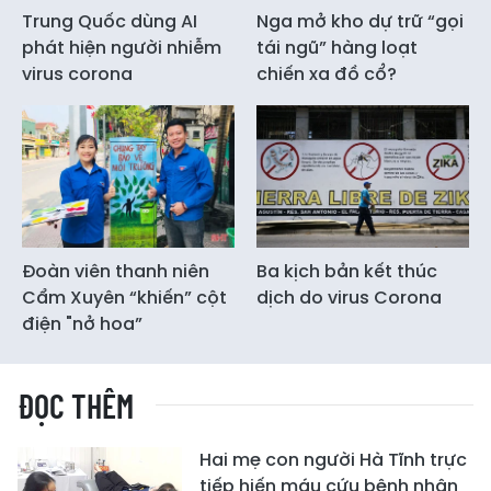
Trung Quốc dùng AI
Nga mở kho dự trữ “gọi
phát hiện người nhiễm
tái ngũ” hàng loạt
virus corona
chiến xa đồ cổ?
Đoàn viên thanh niên
Ba kịch bản kết thúc
Cẩm Xuyên “khiến” cột
dịch do virus Corona
điện "nở hoa”
ĐỌC THÊM
Hai mẹ con người Hà Tĩnh trực
tiếp hiến máu cứu bệnh nhân