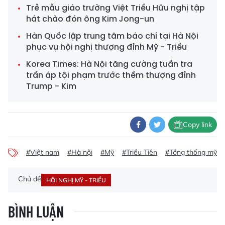
Trẻ mẫu giáo trường Việt Triều Hữu nghị tập
hát chào đón ông Kim Jong-un
Hàn Quốc lập trung tâm báo chí tại Hà Nội
phục vụ hội nghị thượng đỉnh Mỹ - Triều
Korea Times: Hà Nội tăng cường tuần tra
trấn áp tội phạm trước thềm thượng đỉnh
Trump - Kim
Copy link
#Việt nam
#Hà nội
#Mỹ
#Triều Tiên
#Tổng thống mỹ d
Chủ đề
HỘI NGHỊ MỸ - TRIỀU
BÌNH LUẬN