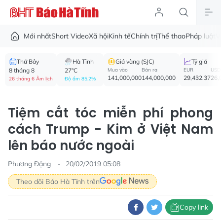
Mới nhất
Short Video
Xã hội
Kinh tế
Chính trị
Thể thao
Pháp luật
V
Thứ Bảy
Hà Tĩnh
Giá vàng (SJC)
Tỷ giá
8 tháng 8
27°C
Mua vào
Bán ra
EUR
USD
141,000,000
144,000,000
29,432.37
26,
26 tháng 6 Âm lịch
Độ ẩm 85.2%
Tiệm cắt tóc miễn phí phong
cách Trump - Kim ở Việt Nam
lên báo nước ngoài
Phương Đặng
20/02/2019 05:08
Theo dõi Báo Hà Tĩnh trên
Copy link