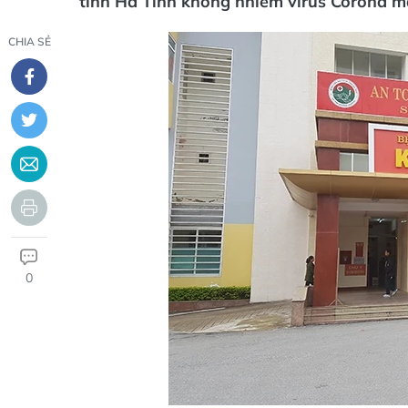
tỉnh Hà Tĩnh không nhiễm virus Corona m
CHIA SẺ
0