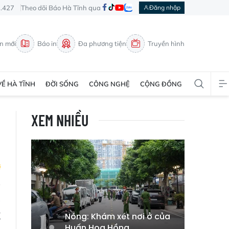
3.427
Theo dõi Báo Hà Tĩnh qua
Đăng nhập
in mới
Báo in
Đa phương tiện
Truyền hình
VỀ HÀ TĨNH
ĐỜI SỐNG
CÔNG NGHỆ
CỘNG ĐỒNG
XEM NHIỀU
ả
K
Nóng: Khám xét nơi ở của
Huấn Hoa Hồng