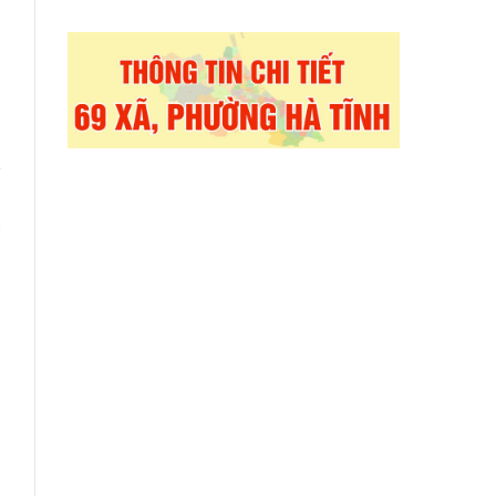
à
a
y
n
i
g
h
n
a