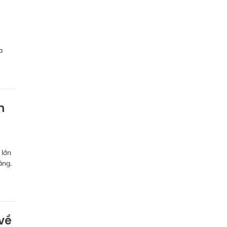
a
h
 lớn
ăng.
về