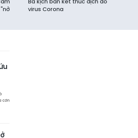
 Cẩm
Ba kịch bản kết thúc dịch do
 "nở
virus Corona
cứu
à
a cơn
mở