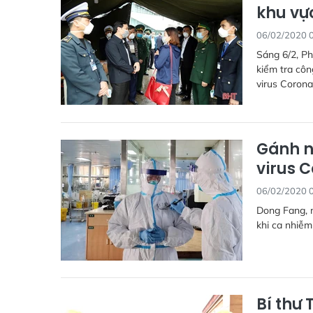
khu vự
06/02/2020 
Sáng 6/2, P
kiểm tra cô
virus Corona
Gánh n
virus 
06/02/2020 
Dong Fang, m
khi ca nhiễm
Bí thư