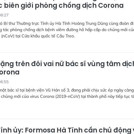
c biên giới phòng chống dịch Corona
08:27
hó Bí thư Thường trực Tỉnh ủy Hà Tĩnh Hoàng Trung Dũng cùng đoàn đi
ng tác phòng chống dịch bệnh viêm đường hô hấp cấp do chủng mới củ
 (nCoV) tại Cửa khẩu quốc tế Cầu Treo.
ặng trên đôi vai nữ bác sĩ vùng tâm dịc
Corona
06:55
ột bác sĩ tại bệnh viện Vũ Hán số 3, đang phải chịu sức ép ngày càng
 chủng mới của virus Corona (2019-nCoV) tại thành phố này tiếp tục t
 Tỉnh ủy: Formosa Hà Tĩnh cần chủ động 