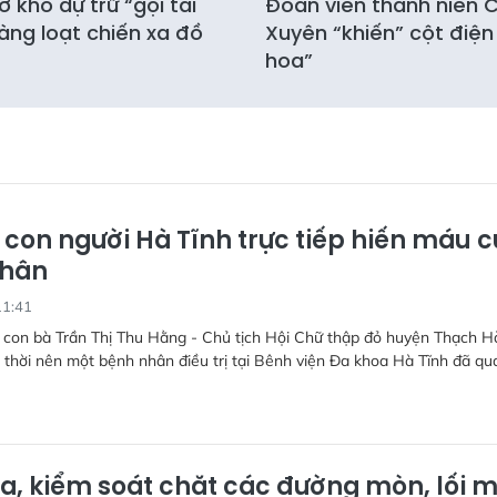
 kho dự trữ “gọi tái
Đoàn viên thanh niên
àng loạt chiến xa đồ
Xuyên “khiến” cột điện
hoa”
 con người Hà Tĩnh trực tiếp hiến máu 
nhân
11:41
 con bà Trần Thị Thu Hằng - Chủ tịch Hội Chữ thập đỏ huyện Thạch H
 thời nên một bệnh nhân điều trị tại Bênh viện Đa khoa Hà Tĩnh đã qu
ra, kiểm soát chặt các đường mòn, lối 