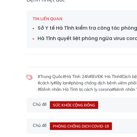
TIN LIÊN QUAN
Sở Y tế Hà Tĩnh kiểm tra công tác phòn
Hà Tĩnh quyết liệt phòng ngừa virus cor
#Trung Quốc
#Hà Tĩnh 24h
#BVĐK Hà Tĩnh
#Dịch b
#cách ly
#lây lan
#phòng chống dịch bệnh viêm phổi 
#Bênh nhân Hà Tĩnh bị cách ly corona
#bênh nhân 
Chủ đề
SỨC KHỎE CỘNG ĐỒNG
Chủ đề
PHÒNG CHỐNG DỊCH COVID-19