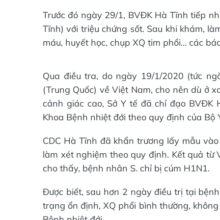
Trước đó ngày 29/1, BVĐK Hà Tĩnh tiếp n
Tĩnh) với triệu chứng sốt. Sau khi khám, 
máu, huyết học, chụp XQ tim phổi… các bá
Qua điều tra, do ngày 19/1/2020 (tức ng
(Trung Quốc) về Việt Nam, cho nên dù ở xa 
cảnh giác cao, Sở Y tế đã chỉ đạo BVĐK H
Khoa Bệnh nhiệt đới theo quy định của Bộ Y
CDC Hà Tĩnh đã khẩn trương lấy mẫu vào 
làm xét nghiệm theo quy định. Kết quả từ
cho thấy, bệnh nhân S. chỉ bị cúm H1N1.
Được biết, sau hơn 2 ngày điều trị tại bện
trạng ổn định, XQ phổi bình thường, không b
Bệnh nhiệt đới.