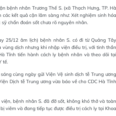
hận bệnh nhân Trương Thế S. (xã Thạch Hưng, TP. H
làm các kết quả cận lâm sàng như: Xét nghiệm sinh hó
c sỹ chẩn đoán sốt chưa rõ nguyên nhân.
ày 25/12 âm lịch) bệnh nhân S. có đi từ Quảng Tâ
vùng dịch nhưng khi nhập viện điều trị, với tinh thầ
à Tĩnh tiến hành cách ly bệnh nhân và theo dõi tạ
 tế.
sáng cùng ngày gửi Viện Vệ sinh dịch tễ Trung ươn
 Viện Dịch tễ Trung ương vừa báo về cho CDC Hà Tĩn
h viện, bệnh nhân S. đã đỡ sốt, không khó thở và toà
ị viêm và đang tiếp tục được điều trị cách ly tại Kho