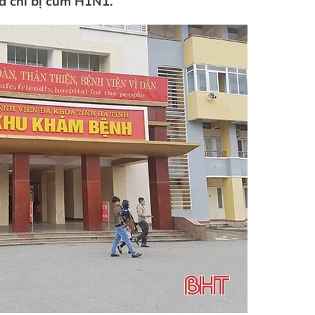
à chỉ bị cúm H1N1.