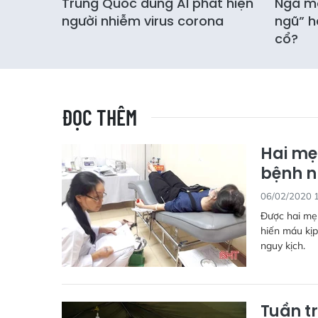
Trung Quốc dùng AI phát hiện
Nga mở
người nhiễm virus corona
ngũ” h
cổ?
ĐỌC THÊM
Hai mẹ
bệnh 
06/02/2020 
Được hai mẹ
hiến máu kịp
nguy kịch.
Tuần t