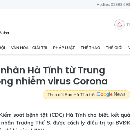
Hotline: 02393.69
T
HỘI
VĂN HÓA - GIẢI TRÍ
PHÁP LUẬT
THỂ THAO
THẾ GIỚI
 nhân Hà Tĩnh từ Trung
ông nhiễm virus Corona
Theo dõi Báo Hà Tĩnh trên
Kiểm soát bệnh tật (CDC) Hà Tĩnh cho biết, kết qu
 nhân Trương Thế S. được cách ly điều trị tại BVĐ