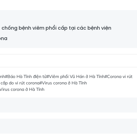
g chống bệnh viêm phổi cấp tại các bệnh viện
ona
ệnh
#Báo Hà Tĩnh điện tử
#Viêm phổi Vũ Hán ở Hà Tĩnh
#Corona vi rút
cấp do vi rút corona
#Virus corona ở Hà Tĩnh
Virus corona ở Hà Tĩnh