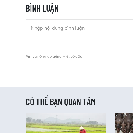
BÌNH LUẬN
Xin vui lòng gõ tiếng Việt có dấu
CÓ THỂ BẠN QUAN TÂM