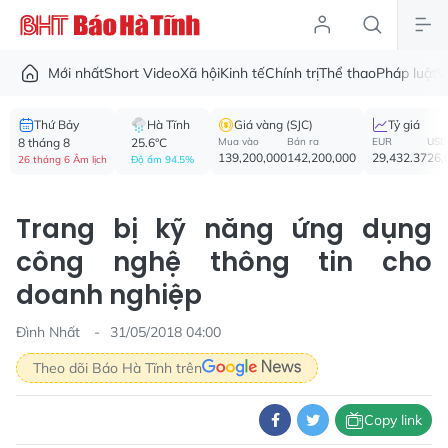
Mới nhất
Short Video
Xã hội
Kinh tế
Chính trị
Thể thao
Pháp luật
V
Thứ Bảy
Hà Tĩnh
Giá vàng (SJC)
Tỷ giá
8 tháng 8
25.6°C
Mua vào
Bán ra
EUR
USD
139,200,000
142,200,000
29,432.37
26,
26 tháng 6 Âm lịch
Độ ẩm 94.5%
Trang bị kỹ năng ứng dụng
công nghệ thông tin cho
doanh nghiệp
Đình Nhất
31/05/2018 04:00
Theo dõi Báo Hà Tĩnh trên
Copy link