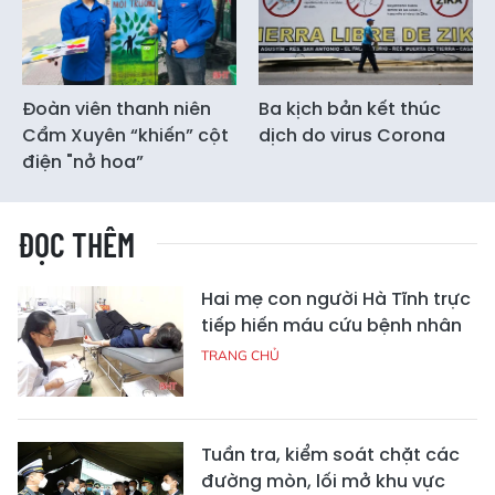
Đoàn viên thanh niên
Ba kịch bản kết thúc
Cẩm Xuyên “khiến” cột
dịch do virus Corona
điện "nở hoa”
ĐỌC THÊM
Hai mẹ con người Hà Tĩnh trực
tiếp hiến máu cứu bệnh nhân
TRANG CHỦ
Tuần tra, kiểm soát chặt các
đường mòn, lối mở khu vực