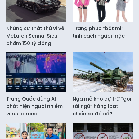
Những sự thật thú vị về
Trang phục “bật mí”
McLaren Senna: Siêu
tính cách người mặc
phẩm 150 tỷ đồng
Trung Quốc dùng AI
Nga mở kho dự trữ “gọi
phát hiện người nhiễm
tái ngũ” hàng loạt
virus corona
chiến xa đồ cổ?