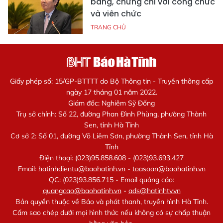
bằng, chứng chỉ với công chức
và viên chức
TRANG CHỦ
Giấy phép số: 15/GP-BTTTT do Bộ Thông tin - Truyền thông cấp
ngày 17 tháng 01 năm 2022.
Giám đốc: Nghiêm Sỹ Đống
Trụ sở chính: Số 22, đường Phan Đình Phùng, phường Thành
Sen, tỉnh Hà Tĩnh
Cơ sở 2: Số 01, đường Võ Liêm Sơn, phường Thành Sen, tỉnh Hà
Tĩnh
Điện thoại: (023)95.858.608 - (023)93.693.427
Email:
hatinhdientu@baohatinh.vn
-
toasoan@baohatinh.vn
QC: (023)93.856.715 - Email quảng cáo:
quangcao@baohatinh.vn
-
ads@hatinhtv.vn
Bản quyền thuộc về Báo và phát thanh, truyền hình Hà Tĩnh.
Cấm sao chép dưới mọi hình thức nếu không có sự chấp thuận