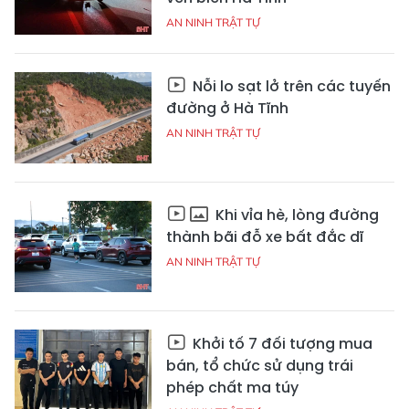
AN NINH TRẬT TỰ
Nỗi lo sạt lở trên các tuyến
đường ở Hà Tĩnh
AN NINH TRẬT TỰ
Khi vỉa hè, lòng đường
thành bãi đỗ xe bất đắc dĩ
AN NINH TRẬT TỰ
Khởi tố 7 đối tượng mua
bán, tổ chức sử dụng trái
phép chất ma túy