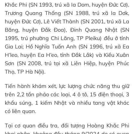
Khắc Phi (SN 1993, trú xã Ia Dom, huyện Đức Cơ),
Trương Quang Thống (SN 1988, trú xã Ia Dơk,
huyện Đức Cơ), Lê Viết Thành (SN 2001, trú xã La
Băng, huyện Đắk Đoa), Đinh Quang Nhật (SN
1995, trú phường Chi Lăng, TP Pleiku) đều ở tỉnh
Gia Lai; Hồ Nghĩa Tuấn Anh (SN 1996, trú xã Ea
H’leo, huyện Ea H’eo, tỉnh Đắk Lắk) và Kiều Xuân
Sơn (SN 2008, trú tại xã Liên Hiệp, huyện Phúc
Thọ, TP Hà Nội).
Tiến hành khám xét, lực lượng chức năng thu giữ
trên 2,2 tấn pháo các loại, 4 ô tô, 15 điện thoại, 3
khẩu súng, 1 kiếm Nhật và nhiều tang vật khác
có liên quan.
Tại cơ quan điều tra, đối tượng Hoàng Khắc Phi
khai nhận, khoảng đầu tháng 9/2024 do có quen