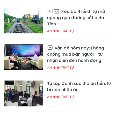
Xóa bỏ 4 lối đi tự mở
ngang qua đường sắt ở Hà
Tĩnh
AN NINH TRẬT TỰ
Vấn đề hôm nay: Phòng
chống mua bán người - từ
nhận diện đến hành động
AN NINH TRẬT TỰ
Tụ tập đánh xóc đĩa ăn tiền, 10
bị cáo nhận án
AN NINH TRẬT TỰ