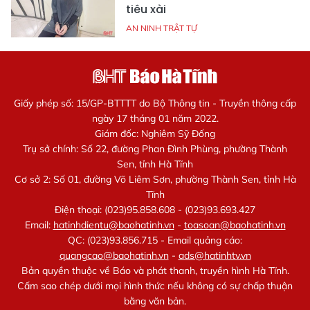
tiêu xài
AN NINH TRẬT TỰ
Giấy phép số: 15/GP-BTTTT do Bộ Thông tin - Truyền thông cấp
ngày 17 tháng 01 năm 2022.
Giám đốc: Nghiêm Sỹ Đống
Trụ sở chính: Số 22, đường Phan Đình Phùng, phường Thành
Sen, tỉnh Hà Tĩnh
Cơ sở 2: Số 01, đường Võ Liêm Sơn, phường Thành Sen, tỉnh Hà
Tĩnh
Điện thoại: (023)95.858.608 - (023)93.693.427
Email:
hatinhdientu@baohatinh.vn
-
toasoan@baohatinh.vn
QC: (023)93.856.715 - Email quảng cáo:
quangcao@baohatinh.vn
-
ads@hatinhtv.vn
Bản quyền thuộc về Báo và phát thanh, truyền hình Hà Tĩnh.
Cấm sao chép dưới mọi hình thức nếu không có sự chấp thuận
bằng văn bản.