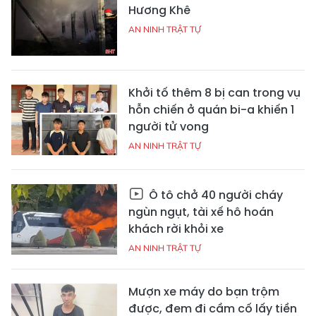
Hương Khê
AN NINH TRẬT TỰ
Khởi tố thêm 8 bị can trong vụ
hỗn chiến ở quán bi-a khiến 1
người tử vong
AN NINH TRẬT TỰ
Ô tô chở 40 người cháy
ngùn ngụt, tài xế hô hoán
khách rời khỏi xe
AN NINH TRẬT TỰ
Mượn xe máy do bạn trộm
được, đem đi cầm cố lấy tiền