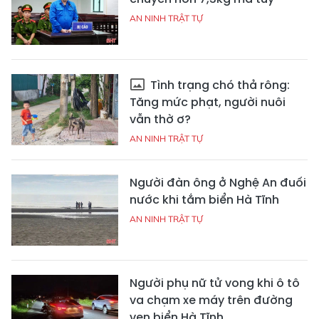
AN NINH TRẬT TỰ
Tình trạng chó thả rông:
Tăng mức phạt, người nuôi
vẫn thờ ơ?
AN NINH TRẬT TỰ
Người đàn ông ở Nghệ An đuối
nước khi tắm biển Hà Tĩnh
AN NINH TRẬT TỰ
Người phụ nữ tử vong khi ô tô
va chạm xe máy trên đường
ven biển Hà Tĩnh