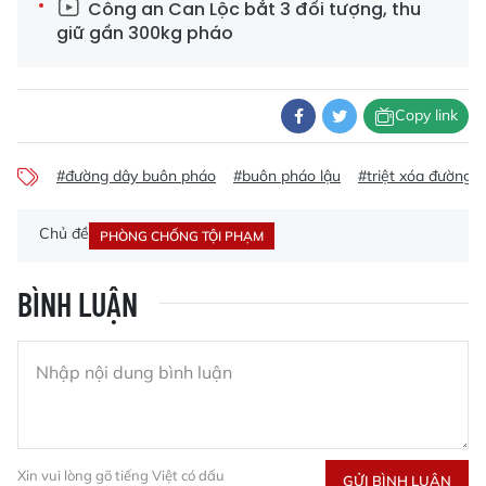
Công an Can Lộc bắt 3 đối tượng, thu
giữ gần 300kg pháo
Copy link
#đường dây buôn pháo
#buôn pháo lậu
#triệt xóa đường 
Chủ đề
PHÒNG CHỐNG TỘI PHẠM
BÌNH LUẬN
Xin vui lòng gõ tiếng Việt có dấu
GỬI BÌNH LUẬN