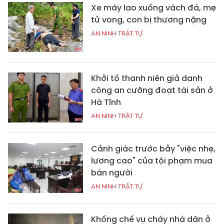
Xe máy lao xuống vách đá, mẹ
tử vong, con bị thương nặng
AN NINH TRẬT TỰ
Khởi tố thanh niên giả danh
công an cưỡng đoạt tài sản ở
Hà Tĩnh
AN NINH TRẬT TỰ
Cảnh giác trước bẫy "việc nhẹ,
lương cao" của tội phạm mua
bán người
AN NINH TRẬT TỰ
Khống chế vụ cháy nhà dân ở