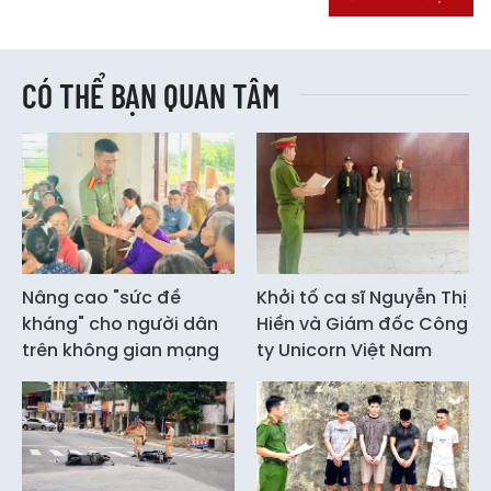
CÓ THỂ BẠN QUAN TÂM
Nâng cao "sức đề
Khởi tố ca sĩ Nguyễn Thị
kháng" cho người dân
Hiền và Giám đốc Công
trên không gian mạng
ty Unicorn Việt Nam