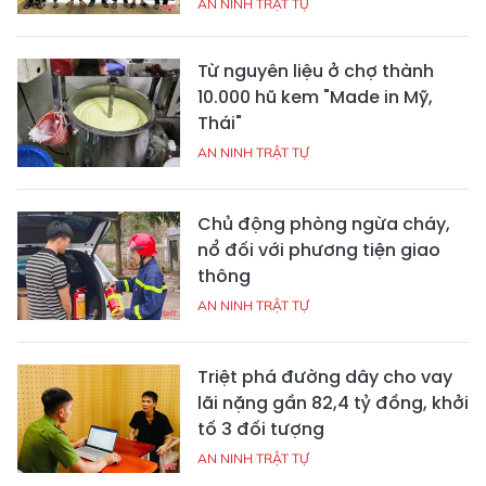
AN NINH TRẬT TỰ
Từ nguyên liệu ở chợ thành
10.000 hũ kem "Made in Mỹ,
Thái"
AN NINH TRẬT TỰ
Chủ động phòng ngừa cháy,
nổ đối với phương tiện giao
thông
AN NINH TRẬT TỰ
Triệt phá đường dây cho vay
lãi nặng gần 82,4 tỷ đồng, khởi
tố 3 đối tượng
AN NINH TRẬT TỰ