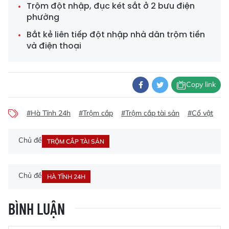
Trộm đột nhập, đục két sắt ở 2 bưu điện
phường
Bắt kẻ liên tiếp đột nhập nhà dân trộm tiền
và điện thoại
Copy link
#Hà Tĩnh 24h
#Trộm cắp
#Trộm cắp tài sản
#Cổ vật
#C
Chủ đề
TRỘM CẮP TÀI SẢN
Chủ đề
HÀ TĨNH 24H
BÌNH LUẬN