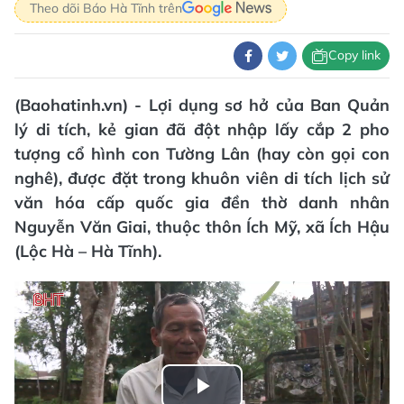
Theo dõi Báo Hà Tĩnh trên
Copy link
(Baohatinh.vn) - Lợi dụng sơ hở của Ban Quản
lý di tích, kẻ gian đã đột nhập lấy cắp 2 pho
tượng cổ hình con Tường Lân (hay còn gọi con
nghê), được đặt trong khuôn viên di tích lịch sử
văn hóa cấp quốc gia đền thờ danh nhân
Nguyễn Văn Giai, thuộc thôn Ích Mỹ, xã Ích Hậu
(Lộc Hà – Hà Tĩnh).