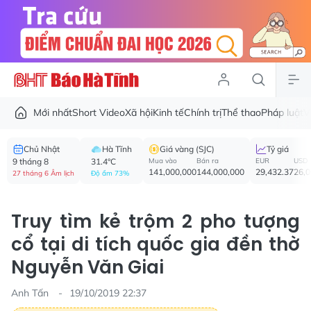
Mới nhất
Short Video
Xã hội
Kinh tế
Chính trị
Thể thao
Pháp luật
V
Chủ Nhật
Hà Tĩnh
Giá vàng (SJC)
Tỷ giá
9 tháng 8
31.4°C
Mua vào
Bán ra
EUR
USD
141,000,000
144,000,000
29,432.37
26,
27 tháng 6 Âm lịch
Độ ẩm 73%
Truy tìm kẻ trộm 2 pho tượng
cổ tại di tích quốc gia đền thờ
Nguyễn Văn Giai
Anh Tấn
19/10/2019 22:37