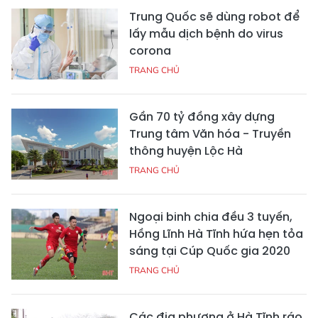
Trung Quốc sẽ dùng robot để
lấy mẫu dịch bệnh do virus
corona
TRANG CHỦ
Gần 70 tỷ đồng xây dựng
Trung tâm Văn hóa - Truyền
thông huyện Lộc Hà
TRANG CHỦ
Ngoại binh chia đều 3 tuyến,
Hồng Lĩnh Hà Tĩnh hứa hẹn tỏa
sáng tại Cúp Quốc gia 2020
TRANG CHỦ
Các địa phương ở Hà Tĩnh ráo