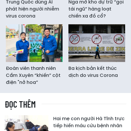
Trung Quốc dùng AI
Nga mở kho dự trữ “gọi
phát hiện người nhiễm
tái ngũ” hàng loạt
virus corona
chiến xa đồ cổ?
Đoàn viên thanh niên
Ba kịch bản kết thúc
Cẩm Xuyên “khiến” cột
dịch do virus Corona
điện "nở hoa”
ĐỌC THÊM
Hai mẹ con người Hà Tĩnh trực
tiếp hiến máu cứu bệnh nhân