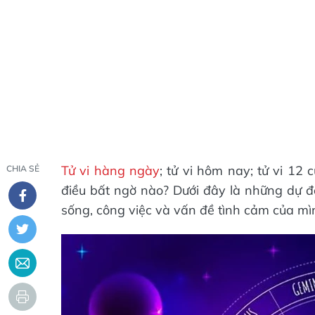
Tử vi hàng ngày
; tử vi hôm nay; tử vi 1
CHIA SẺ
điều bất ngờ nào? Dưới đây là những dự 
sống, công việc và vấn đề tình cảm của m