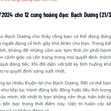
/2024 cho 12 cung hoàng đạo: Bạch Dương (21/
ho Bạch Dương cho thấy rằng bạn có thể đang đứn
có người đang cố tình gây khó khăn cho bạn. Trong bố
ĩnh, không để những cảm xúc tạm thời chi phối hàn
ôn cảnh giác và cẩn trọng trong mọi quyết định, trán
ả đáng tiếc. Khi đối diện với bất kỳ tình huống kh
a ra quyết định sáng suốt nhất.
 lại nhiều thuận lợi cho Bạch Dương. Rất có thể bạ
 như tiếp tục hành động bốc đồng hoặc liều lĩnh tron
 của mình, tốt nhất là bạn không nên thực hiện bất k
tiền bạc trong thời điểm này. Việc trì hoãn các k
ng rủi ro không đáng có.