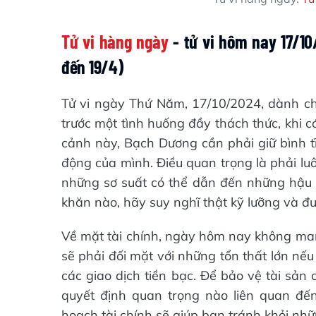
Tử vi hàng ngày
- tử vi hôm nay 17/10
đến 19/4)
Tử vi ngày Thứ Năm, 17/10/2024, dành c
trước một tình huống đầy thách thức, khi 
cảnh này, Bạch Dương cần phải giữ bình t
động của mình. Điều quan trọng là phải lu
những sơ suất có thể dẫn đến những hậu qu
khăn nào, hãy suy nghĩ thật kỹ lưỡng và đư
Về mặt tài chính, ngày hôm nay không mang
sẽ phải đối mặt với những tổn thất lớn nếu
các giao dịch tiền bạc. Để bảo vệ tài sản
quyết định quan trọng nào liên quan đến 
hoạch tài chính sẽ giúp bạn tránh khỏi nhữ