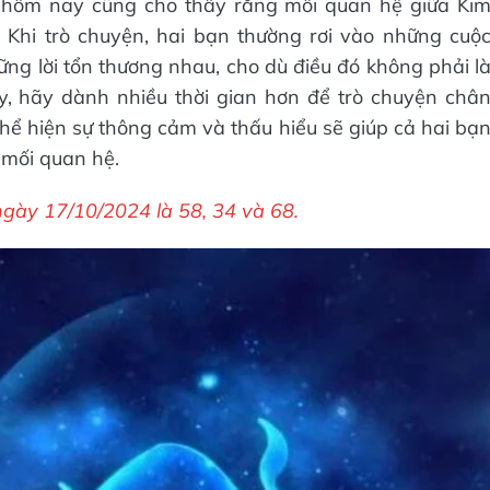
ày hôm nay cũng cho thấy rằng mối quan hệ giữa Ki
 Khi trò chuyện, hai bạn thường rơi vào những cuộ
ững lời tổn thương nhau, cho dù điều đó không phải l
ày, hãy dành nhiều thời gian hơn để trò chuyện châ
thể hiện sự thông cảm và thấu hiểu sẽ giúp cả hai bạ
 mối quan hệ.
gày 17/10/2024 là 58, 34 và 68.