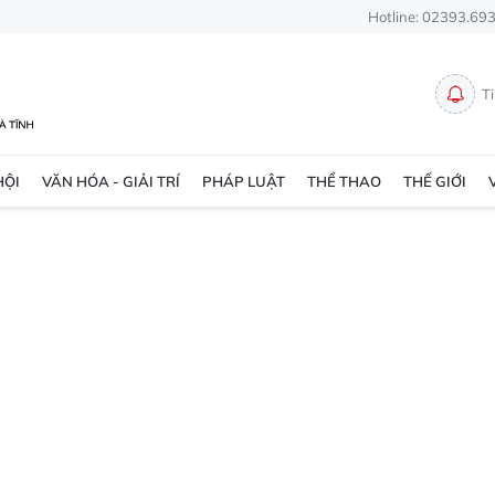
Hotline: 02393.69
T
HỘI
VĂN HÓA - GIẢI TRÍ
PHÁP LUẬT
THỂ THAO
THẾ GIỚI