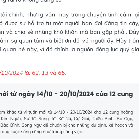
 tài chính, nhưng vận may trong chuyện tình cảm lạ
 được sự hỗ trợ từ một người bạn đời đáng tin cậy
ên và chia sẻ những khó khăn mà bạn gặp phải. Đâ
 cảm, sự quan tâm và biết ơn đối với người ấy. Hãy trâ
 quan hệ này, vì đó chính là nguồn động lực quý gi
0/2024 là: 62, 13 và 65.
mới từ ngày 14/10 - 20/10/2024 của 12 cung
ham khảo tử vi tuần mới từ 14/10 - 20/10/2024 cho 12 cung hoàng
Kim Ngưu, Sư Tử, Song Tử, Xử Nữ, Cự Giải, Thiên Bình, Bọ Cạp,
Bảo Bình, Song Ngư để chuẩn bị cho những dự định, kế hoạch và
rong cuộc sống cũng như trong công việc.