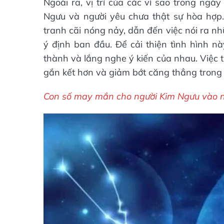
Ngoài ra, vị trí của các vì sao trong ng
Ngưu và người yêu chưa thật sự hòa hợp.
tranh cãi nóng nảy, dẫn đến việc nói ra nh
ý định ban đầu. Để cải thiện tình hình n
thành và lắng nghe ý kiến của nhau. Việc 
gắn kết hơn và giảm bớt căng thẳng trong
Con số may mắn cho người Kim Ngưu vào n