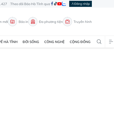
3.427
Theo dõi Báo Hà Tĩnh qua
Đăng nhập
in mới
Báo in
Đa phương tiện
Truyền hình
VỀ HÀ TĨNH
ĐỜI SỐNG
CÔNG NGHỆ
CỘNG ĐỒNG