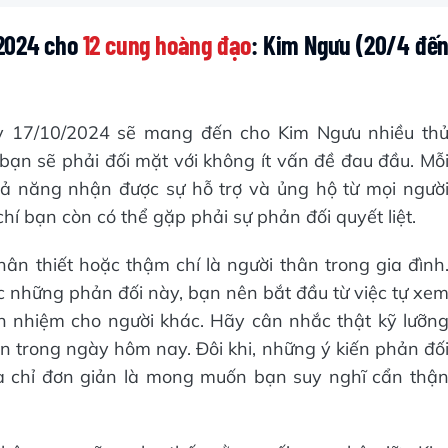
/2024 cho
12 cung hoàng đạo
: Kim Ngưu (20/4 đế
gày 17/10/2024 sẽ mang đến cho Kim Ngưu nhiều th
bạn sẽ phải đối mặt với không ít vấn đề đau đầu. Mỗ
hả năng nhận được sự hỗ trợ và ủng hộ từ mọi ngườ
í bạn còn có thể gặp phải sự phản đối quyết liệt.
ân thiết hoặc thậm chí là người thân trong gia đình
 những phản đối này, bạn nên bắt đầu từ việc tự xe
ch nhiệm cho người khác. Hãy cân nhắc thật kỹ lưỡn
 trong ngày hôm nay. Đôi khi, những ý kiến phản đố
à chỉ đơn giản là mong muốn bạn suy nghĩ cẩn thậ