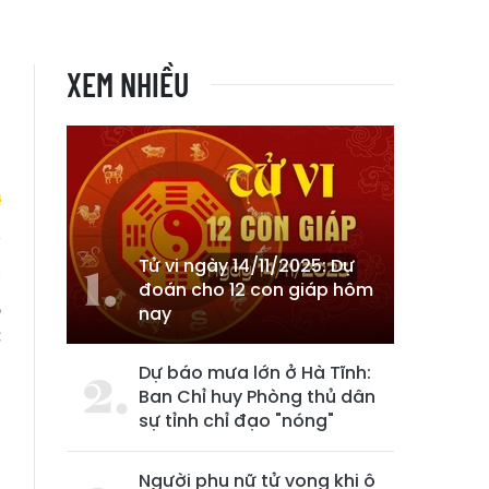
XEM NHIỀU
Tử vi ngày 14/11/2025: Dự
g
đoán cho 12 con giáp hôm
,
nay
c
Dự báo mưa lớn ở Hà Tĩnh:
Ban Chỉ huy Phòng thủ dân
sự tỉnh chỉ đạo "nóng"
Người phụ nữ tử vong khi ô