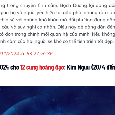
ưng trong chuyện tình cảm, Bạch Dương lại đang đố
 giữa họ và người yêu hiện tại gặp phải những rào cả
à chia sẻ với những khó khăn mà đối phương đang gặ
hu cầu và suy nghĩ cá nhân. Điều này dễ dàng dẫn đế
cô đơn trong chính mối quan hệ của mình. Nếu khôn
nh cảm của hai người sẽ khó có thể tiến triển tốt đẹp.
1/2024 là: 63 27 và 36.
/2024 cho
12 cung hoàng đạo
: Kim Ngưu (20/4 đế