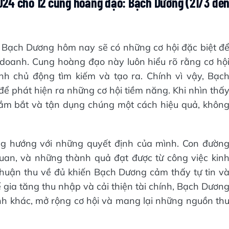
2024 cho 12 cung hoàng đạo: Bạch Dương (21/3 đế
 Bạch Dương hôm nay sẽ có những cơ hội đặc biệt đ
 doanh. Cung hoàng đạo này luôn hiểu rõ rằng cơ hộ
h chủ động tìm kiếm và tạo ra. Chính vì vậy, Bạc
để phát hiện ra những cơ hội tiềm năng. Khi nhìn thấ
nắm bắt và tận dụng chúng một cách hiệu quả, khôn
g hướng với những quyết định của mình. Con đườn
an, và những thành quả đạt được từ công việc kin
nhuận thu về đủ khiến Bạch Dương cảm thấy tự tin v
để gia tăng thu nhập và cải thiện tài chính, Bạch Dươn
anh khác, mở rộng cơ hội và mang lại những nguồn th