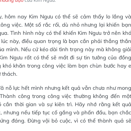
g hoàng đạo
của Kim Ngưu.
y, hôm nay Kim Ngưu có thể sẽ cảm thấy lo lắng v
ng việc. Một số rắc rối, dù nhỏ nhưng lại khiến bạ
ua. Tình hình này có thể khiến Kim Ngưu trở nên kh
, lúc này, điều quan trọng là bạn cần phải thẳng thắ
a mình. Nếu cứ kéo dài tình trạng này mà không giả
Kim Ngưu rất có thể sẽ mất đi sự tin tưởng của đồn
 khó khăn trong công việc làm bạn chùn bước hay 
ử thách.
đã nỗ lực hết mình nhưng kết quả vẫn chưa như mon
 Thành công trong công việc thường không đến mộ
cần thời gian và sự kiên trì. Hãy nhớ rằng kết qu
c, nhưng nếu tiếp tục cố gắng và phấn đấu, bạn chắ
ng đáng. Đừng vội bỏ cuộc, vì có thể thành quả s