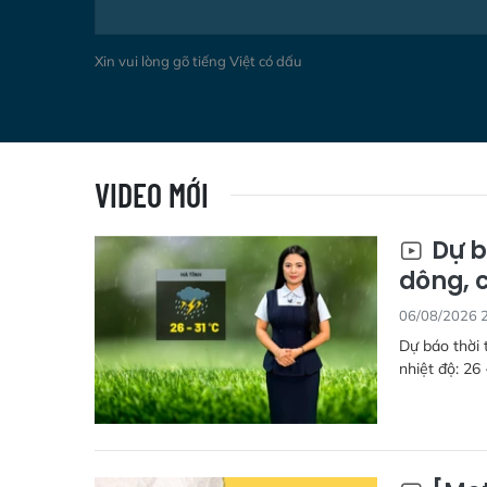
Xin vui lòng gõ tiếng Việt có dấu
VIDEO MỚI
Dự b
dông, 
06/08/2026 
Dự báo thời 
nhiệt độ: 26 