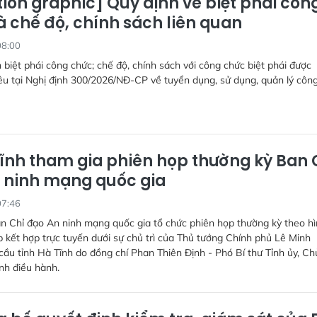
ion graphic] Quy định về biệt phái côn
à chế độ, chính sách liên quan
08:00
 biệt phái công chức; chế độ, chính sách với công chức biệt phái được
u tại Nghị định 300/2026/NĐ-CP về tuyển dụng, sử dụng, quản lý côn
ĩnh tham gia phiên họp thường kỳ Ban 
 ninh mạng quốc gia
07:46
n Chỉ đạo An ninh mạng quốc gia tổ chức phiên họp thường kỳ theo h
ếp kết hợp trực tuyến dưới sự chủ trì của Thủ tướng Chính phủ Lê Minh
ầu tỉnh Hà Tĩnh do đồng chí Phan Thiên Định - Phó Bí thư Tỉnh ủy, Ch
nh điều hành.