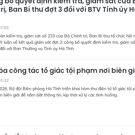
 bố quyết định kiểm tra, giám sát của 
rị, Ban Bí thư đợt 3 đối với BTV Tỉnh ủy 
07:03
àn kiểm tra, giám sát số 233 của Bộ Chính trị, Ban Bí thư tổ chức hội 
t luận về kết quả giám sát đợt 2; công bố quyết định kiểm tra, giám sá
ối với Ban Thường vụ Tỉnh ủy Hà Tĩnh.
óa công tác tố giác tội phạm nơi biên gi
01:32
026, Bộ đội Biên phòng Hà Tĩnh triển khai hòm thư điện tử tố giác tội
n biên giới để nắm bắt thông tin, kịp thời xử lý các tình huống.