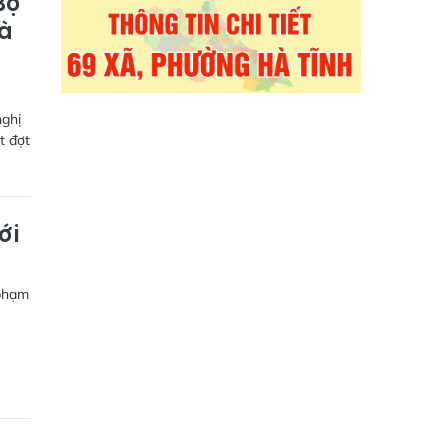
Bộ
Hà
nghị
t đợt
ới
 phạm