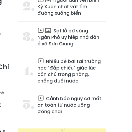
Người dân ven biển
g
Kỳ Xuân chật vật tìm
đường xuống biển
Sạt lở bờ sông
g
Ngàn Phố uy hiếp nhà dân
ở xã Sơn Giang
Nhiều bể bơi tại trường
Chỉ
học "đắp chiếu" giữa lúc
cần chú trọng phòng,
chống đuối nước
ình
Cảnh báo nguy cơ mất
an toàn từ nước uống
ủ
đóng chai