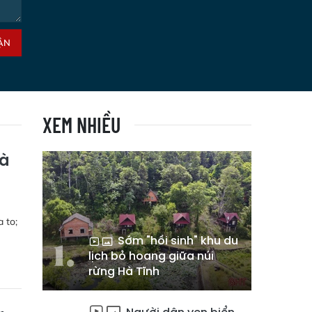
ẬN
XEM NHIỀU
và
 to;
Sớm "hồi sinh" khu du
lịch bỏ hoang giữa núi
rừng Hà Tĩnh