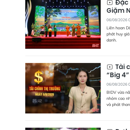
Đặc 
Giặm N
06/08/2026 
Liên hoan Dâ
phát huy giá
danh.
Tài 
“Big 4
06/08/2026 
BIDV vừa nân
nhóm cao nhấ
và phát than