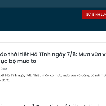
GỬI BÌNH LU
áo thời tiết Hà Tĩnh ngày 7/8: Mưa vừa 
cục bộ mưa to
22:00
tiết Hà Tĩnh ngày 7/8: Nhiều mây, có mưa, mưa vừa và dông, có nơi mưa
- 31°C.