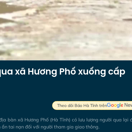
 qua xã Hương Phố xuống cấp
Theo dõi Báo Hà Tĩnh trên
địa bàn xã Hương Phố (Hà Tĩnh) có lưu lượng người qua lại 
ẩn tai nạn đối với người tham gia giao thông.