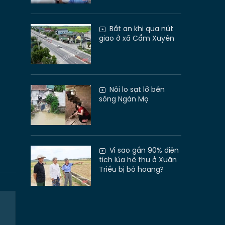
Bất an khi qua nút
giao ở xã Cẩm Xuyên
Nỗi lo sạt lở bên
sông Ngàn Mọ
Vì sao gần 90% diện
tích lúa hè thu ở Xuân
Triều bị bỏ hoang?