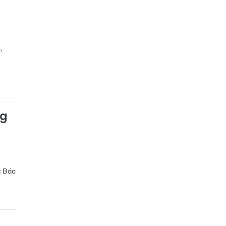
,
ng
a Báo