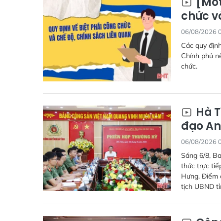
[Mot
chức v
06/08/2026 
Các quy định
Chính phủ nê
chức.
Hà T
đạo An
06/08/2026 
Sáng 6/8, Ba
thức trực ti
Hưng. Điểm c
tịch UBND tỉ