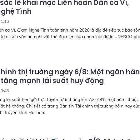
sắc lễ khai mạc Liên hoan Dân ca Ví,
ghệ Tĩnh
01:10
n ca Ví, Giặm Nghệ Tĩnh toàn tỉnh năm 2026 là dịp để tiếp tục bảo tồn
 trị di sản văn hoá phi vật thể đại diện của nhân loại được UNESCO ghi
chính thị trường ngày 6/8: Một ngân hà
” tăng mạnh lãi suất huy động
00:45
g lãi suất tiền gửi trực tuyến từ 6 tháng lên 7,2-7,4% một năm, thuộc
t hệ thống. Chi tiết có trong Bản tin Tài chính thị trường hôm nay củ
h, truyền hình Hà Tĩnh.