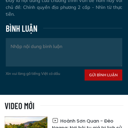
Đây là nội dung của chương trình Vấn đề hôm nay với
chủ đề: Chính quyền địa phương 2 cấp - Nhìn từ thực
tiễn.
BÌNH LUẬN
Xin vui lòng gõ tiếng Việt có dấu
GỬI BÌNH LUẬN
VIDEO MỚI
Hoành Sơn Quan - Đèo
Ngang: Nơi hội tụ giá trị lịch sử,