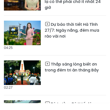
lạ có thể phải chờ ít nhất 24
giờ
Dự báo thời tiết Hà Tĩnh
27/7: Ngày nắng, đêm mưa
rào vài nơi
04:25
Thắp sáng lòng biết ơn
trong đêm tri ân tháng Bảy
02:27
Bộ trưởng Bộ Y tế dâng
hương tri ân tại Ngã ba Đồng