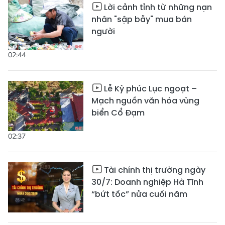
Lời cảnh tỉnh từ những nạn
nhân "sập bẫy" mua bán
người
02:44
Lễ Kỳ phúc Lục ngoạt –
Mạch nguồn văn hóa vùng
biển Cổ Đạm
02:37
Tài chính thị trường ngày
30/7: Doanh nghiệp Hà Tĩnh
“bứt tốc” nửa cuối năm