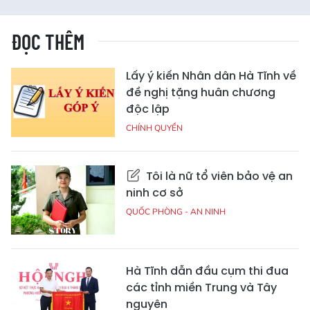
ĐỌC THÊM
Lấy ý kiến Nhân dân Hà Tĩnh về
đề nghị tặng huân chương
độc lập
CHÍNH QUYỀN
Tôi là nữ tổ viên bảo vệ an
ninh cơ sở
QUỐC PHÒNG - AN NINH
Hà Tĩnh dẫn đầu cụm thi đua
các tỉnh miền Trung và Tây
nguyên