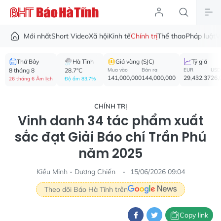
Mới nhất
Short Video
Xã hội
Kinh tế
Chính trị
Thể thao
Pháp luật
V
Thứ Bảy
Hà Tĩnh
Giá vàng (SJC)
Tỷ giá
8 tháng 8
28.7°C
Mua vào
Bán ra
EUR
USD
141,000,000
144,000,000
29,432.37
26,
26 tháng 6 Âm lịch
Độ ẩm 83.7%
CHÍNH TRỊ
Vinh danh 34 tác phẩm xuất
sắc đạt Giải Báo chí Trần Phú
năm 2025
Kiều Minh - Dương Chiến
15/06/2026 09:04
Theo dõi Báo Hà Tĩnh trên
Copy link