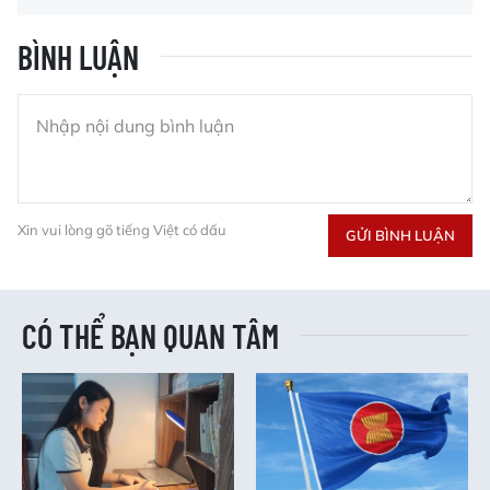
BÌNH LUẬN
Xin vui lòng gõ tiếng Việt có dấu
GỬI BÌNH LUẬN
CÓ THỂ BẠN QUAN TÂM