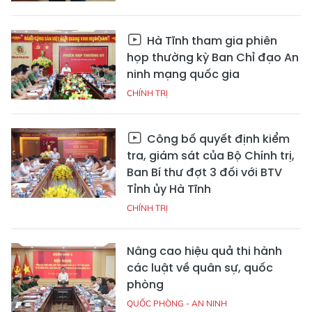
Hà Tĩnh tham gia phiên
họp thường kỳ Ban Chỉ đạo An
ninh mạng quốc gia
CHÍNH TRỊ
Công bố quyết định kiểm
tra, giám sát của Bộ Chính trị,
Ban Bí thư đợt 3 đối với BTV
Tỉnh ủy Hà Tĩnh
CHÍNH TRỊ
Nâng cao hiệu quả thi hành
các luật về quân sự, quốc
phòng
QUỐC PHÒNG - AN NINH