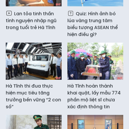
Lan tỏa tinh thần
Quiz: Hình ảnh bó
tình nguyện nhập ngũ
lúa vàng trung tâm
trong tuổi trẻ Hà Tĩnh
biểu tượng ASEAN thể
hiện điều gì?
Hà Tĩnh thi đua thực
Hà Tĩnh hoàn thành
hiện mục tiêu tăng
khai quật, lấy mẫu 774
trưởng bền vững “2 con
phần mộ liệt sĩ chưa
số”
xác định thông tin