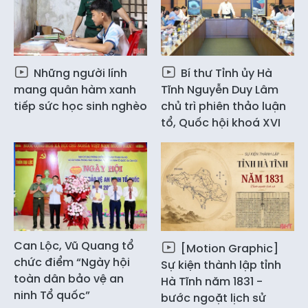
Những người lính
Bí thư Tỉnh ủy Hà
mang quân hàm xanh
Tĩnh Nguyễn Duy Lâm
tiếp sức học sinh nghèo
chủ trì phiên thảo luận
tổ, Quốc hội khoá XVI
Can Lộc, Vũ Quang tổ
[Motion Graphic]
chức điểm “Ngày hội
Sự kiện thành lập tỉnh
toàn dân bảo vệ an
Hà Tĩnh năm 1831 -
ninh Tổ quốc”
bước ngoặt lịch sử