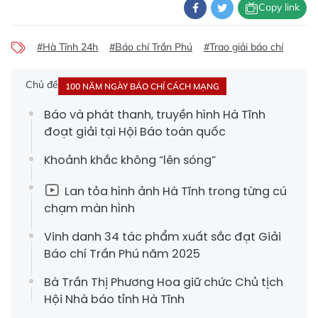
Copy link
#Hà Tĩnh 24h
#Báo chí Trần Phú
#Trao giải báo chí
Chủ đề
100 NĂM NGÀY BÁO CHÍ CÁCH MẠNG
Báo và phát thanh, truyền hình Hà Tĩnh
đoạt giải tại Hội Báo toàn quốc
Khoảnh khắc không “lên sóng”
Lan tỏa hình ảnh Hà Tĩnh trong từng cú
chạm màn hình
Vinh danh 34 tác phẩm xuất sắc đạt Giải
Báo chí Trần Phú năm 2025
Bà Trần Thị Phương Hoa giữ chức Chủ tịch
Hội Nhà báo tỉnh Hà Tĩnh