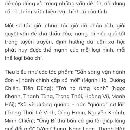
đề cập đúng và trúng những vấn đề lớn, nội dung
cốt lõi, bám sát nhiệm vụ chính trị của tỉnh.
Một số tác giả, nhóm tác giả đã phân tích, giải
quyết vấn đề khá thấu đáo, mang lại hiệu quả tốt
trong tuyên truyền, định hướng dư luận xã hội;
phát huy được thế mạnh của mỗi loại hình, mỗi
thể loại báo chí.
Tiêu biểu như các tác phẩm: “Sẵn sàng vận hành
đơn vị hành chính cấp xã mới" (Mạnh Hà, Dương
Chiến, Tiến Dũng); “Trả nợ rừng xanh” (Ngọc
Khánh, Thanh Tùng, Trọng Thái, Hoàng Vũ, Mạnh
Hải); “Xã vẽ đường quang - dân "quàng" nợ lãi”
(Trọng Thái, Lê Vinh, Công Hoan, Nguyễn Khánh,
Minh Chiến); “Ông Bí thư bán cả gia tài giúp làng
quê đổi mới” (Văn Chung, Ngọc Loan, Thanh Hà);