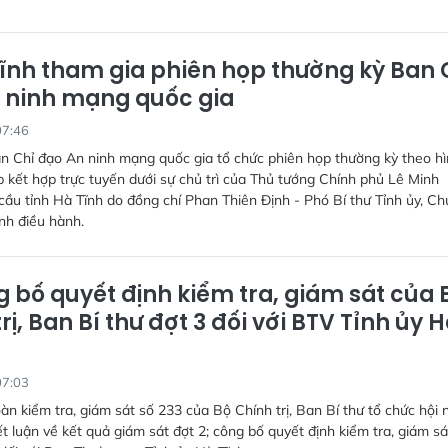
ĩnh tham gia phiên họp thường kỳ Ban 
 ninh mạng quốc gia
07:46
n Chỉ đạo An ninh mạng quốc gia tổ chức phiên họp thường kỳ theo h
ếp kết hợp trực tuyến dưới sự chủ trì của Thủ tướng Chính phủ Lê Minh
ầu tỉnh Hà Tĩnh do đồng chí Phan Thiên Định - Phó Bí thư Tỉnh ủy, Ch
nh điều hành.
 bố quyết định kiểm tra, giám sát của 
rị, Ban Bí thư đợt 3 đối với BTV Tỉnh ủy 
07:03
àn kiểm tra, giám sát số 233 của Bộ Chính trị, Ban Bí thư tổ chức hội 
t luận về kết quả giám sát đợt 2; công bố quyết định kiểm tra, giám sá