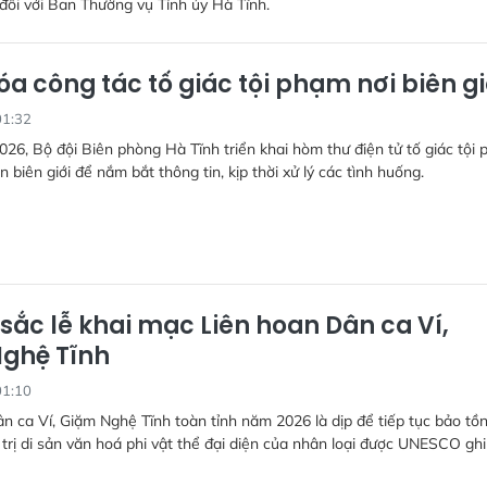
ối với Ban Thường vụ Tỉnh ủy Hà Tĩnh.
óa công tác tố giác tội phạm nơi biên gi
01:32
026, Bộ đội Biên phòng Hà Tĩnh triển khai hòm thư điện tử tố giác tội
n biên giới để nắm bắt thông tin, kịp thời xử lý các tình huống.
sắc lễ khai mạc Liên hoan Dân ca Ví,
ghệ Tĩnh
01:10
n ca Ví, Giặm Nghệ Tĩnh toàn tỉnh năm 2026 là dịp để tiếp tục bảo tồn
 trị di sản văn hoá phi vật thể đại diện của nhân loại được UNESCO ghi