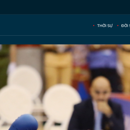
THỜI SỰ
ĐỜI