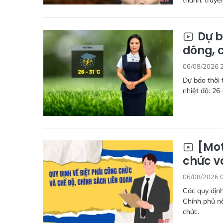
Dự b
dông, 
06/08/2026 
Dự báo thời 
nhiệt độ: 26 
[Mot
chức v
06/08/2026 
Các quy định
Chính phủ nê
chức.