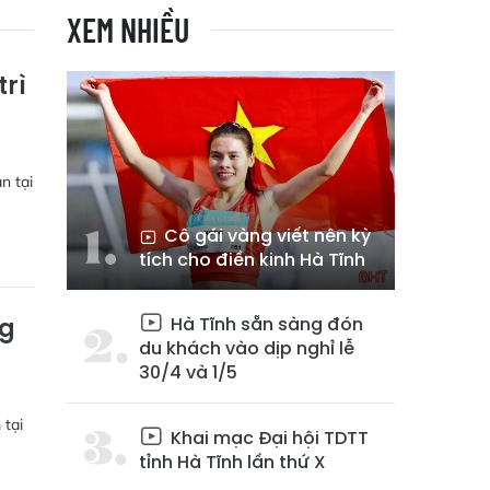
XEM NHIỀU
trì
n tại
Cô gái vàng viết nên kỳ
tích cho điền kinh Hà Tĩnh
Hà Tĩnh sẵn sàng đón
ng
du khách vào dịp nghỉ lễ
30/4 và 1/5
 tại
Khai mạc Đại hội TDTT
tỉnh Hà Tĩnh lần thứ X