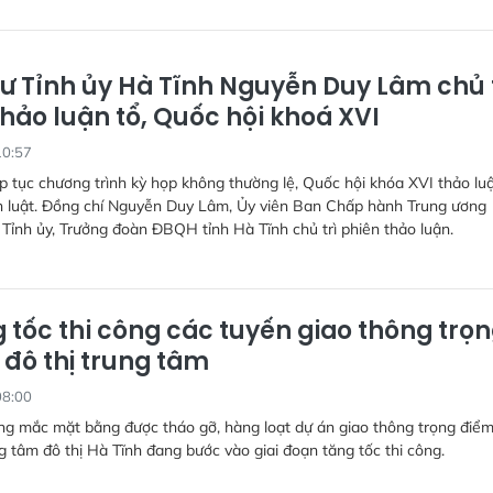
hư Tỉnh ủy Hà Tĩnh Nguyễn Duy Lâm chủ 
hảo luận tổ, Quốc hội khoá XVI
10:57
ếp tục chương trình kỳ họp không thường lệ, Quốc hội khóa XVI thảo luậ
án luật. Đồng chí Nguyễn Duy Lâm, Ủy viên Ban Chấp hành Trung ương
 Tỉnh ủy, Trưởng đoàn ĐBQH tỉnh Hà Tĩnh chủ trì phiên thảo luận.
 tốc thi công các tuyến giao thông trọ
 đô thị trung tâm
08:00
g mắc mặt bằng được tháo gỡ, hàng loạt dự án giao thông trọng điểm
g tâm đô thị Hà Tĩnh đang bước vào giai đoạn tăng tốc thi công.