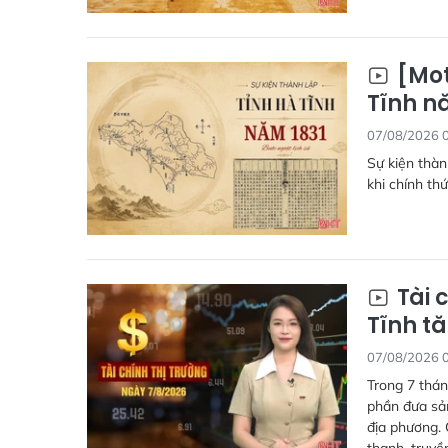
[Mot
Tĩnh nă
07/08/2026 
Sự kiện thàn
khi chính th
Tài 
Tĩnh tă
07/08/2026 
Trong 7 thán
phần đưa sả
địa phương. 
thanh, truyề