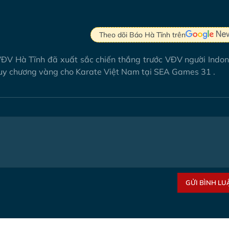
Theo dõi Báo Hà Tĩnh trên
 VĐV Hà Tĩnh đã xuất sắc chiến thắng trước VĐV người Indon
huy chương vàng cho Karate Việt Nam tại SEA Games 31 .
GỬI BÌNH LU