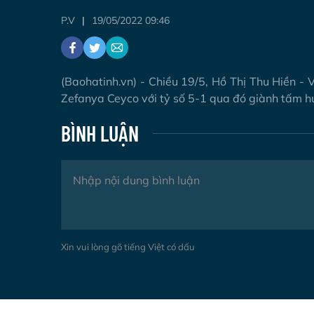
P.V
19/05/2022 09:46
(Baohatinh.vn) - Chiều 19/5, Hồ Thị Thu Hiền -
Zefanya Ceyco với tỷ số 5-1 qua đó giành tấm 
BÌNH LUẬN
Xin vui lòng gõ tiếng Việt có dấu