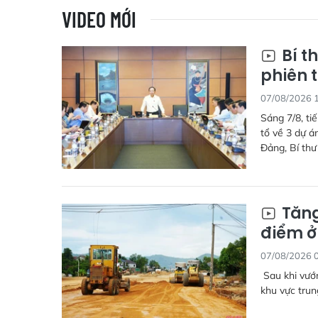
VIDEO MỚI
Bí t
phiên t
07/08/2026 
Sáng 7/8, ti
tổ về 3 dự 
Đảng, Bí thư
Tăng
điểm ở
07/08/2026 
Sau khi vướn
khu vực trun