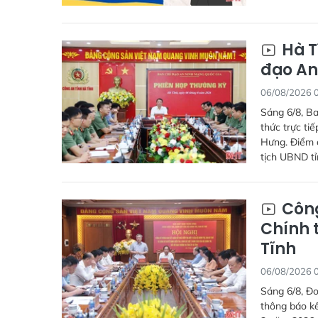
Hà T
đạo An
06/08/2026 
Sáng 6/8, Ba
thức trực ti
Hưng. Điểm c
tịch UBND tỉ
Công
Chính t
Tĩnh
06/08/2026 
Sáng 6/8, Đo
thông báo kế