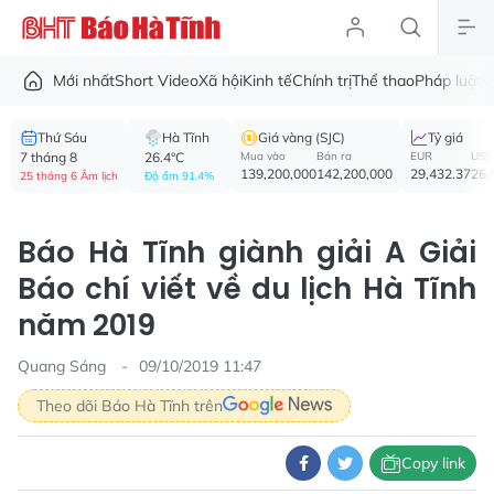
Mới nhất
Short Video
Xã hội
Kinh tế
Chính trị
Thể thao
Pháp luật
V
Thứ Sáu
Hà Tĩnh
Giá vàng (SJC)
Tỷ giá
7 tháng 8
26.4°C
Mua vào
Bán ra
EUR
USD
139,200,000
142,200,000
29,432.37
26,
25 tháng 6 Âm lịch
Độ ẩm 91.4%
Báo Hà Tĩnh giành giải A Giải
Báo chí viết về du lịch Hà Tĩnh
năm 2019
Quang Sáng
09/10/2019 11:47
Theo dõi Báo Hà Tĩnh trên
Copy link