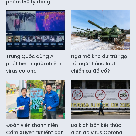
phẩm 150 tỷ đồng
Trung Quốc dùng AI
Nga mở kho dự trữ “gọi
phát hiện người nhiễm
tái ngũ” hàng loạt
virus corona
chiến xa đồ cổ?
Đoàn viên thanh niên
Ba kịch bản kết thúc
Cẩm Xuyên “khiến” cột
dịch do virus Corona