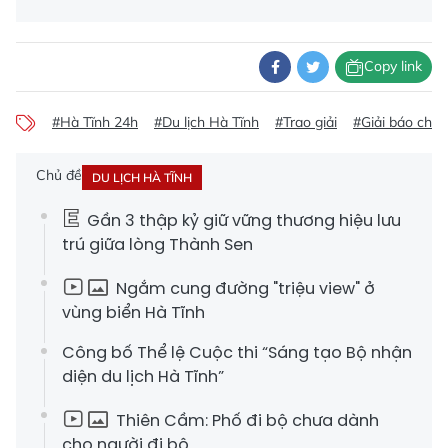
Copy link
#Hà Tĩnh 24h
#Du lịch Hà Tĩnh
#Trao giải
#Giải báo chí
Chủ đề
DU LỊCH HÀ TĨNH
Gần 3 thập kỷ giữ vững thương hiệu lưu
trú giữa lòng Thành Sen
Ngắm cung đường "triệu view" ở
vùng biển Hà Tĩnh
Công bố Thể lệ Cuộc thi “Sáng tạo Bộ nhận
diện du lịch Hà Tĩnh”
Thiên Cầm: Phố đi bộ chưa dành
cho người đi bộ