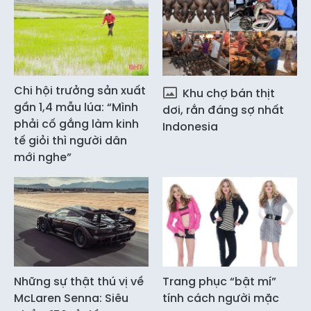
Chi hội trưởng sản xuất
Khu chợ bán thịt
gần 1,4 mẫu lúa: “Mình
dơi, rắn đáng sợ nhất
phải cố gắng làm kinh
Indonesia
tế giỏi thì người dân
mới nghe”
Những sự thật thú vị về
Trang phục “bật mí”
McLaren Senna: Siêu
tính cách người mặc