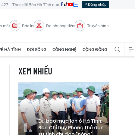
3.427
Theo dõi Báo Hà Tĩnh qua
Đăng nhập
in mới
Báo in
Đa phương tiện
Truyền hình
VỀ HÀ TĨNH
ĐỜI SỐNG
CÔNG NGHỆ
CỘNG ĐỒNG
XEM NHIỀU
a
Dự báo mưa lớn ở Hà Tĩnh:
y
Ban Chỉ huy Phòng thủ dân
sự tỉnh chỉ đạo "nóng"