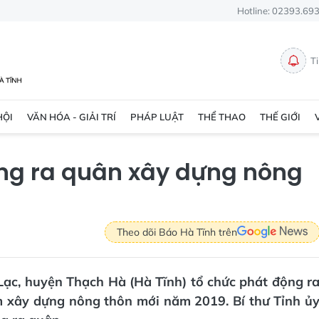
Hotline: 02393.69
T
HỘI
VĂN HÓA - GIẢI TRÍ
PHÁP LUẬT
THỂ THAO
THẾ GIỚI
ộng ra quân xây dựng nông
Theo dõi Báo Hà Tĩnh trên
 Lạc, huyện Thạch Hà (Hà Tĩnh) tổ chức phát động r
m xây dựng nông thôn mới năm 2019. Bí thư Tỉnh ủ