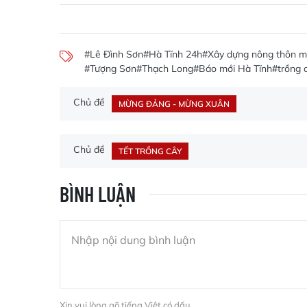
#Lê Đình Sơn
#Hà Tĩnh 24h
#Xây dựng nông thôn m
#Tượng Sơn
#Thạch Long
#Báo mới Hà Tĩnh
#trồng 
Chủ đề
MỪNG ĐẢNG - MỪNG XUÂN
Chủ đề
TẾT TRỒNG CÂY
BÌNH LUẬN
Xin vui lòng gõ tiếng Việt có dấu