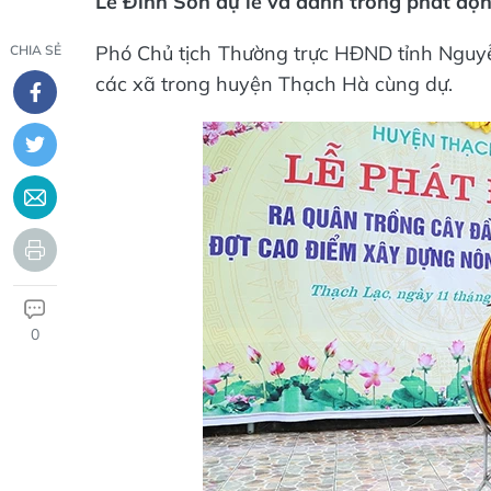
Lê Đình Sơn dự lễ và đánh trống phát độn
Phó Chủ tịch Thường trực HĐND tỉnh Nguyễn
CHIA SẺ
các xã trong huyện Thạch Hà cùng dự.
0