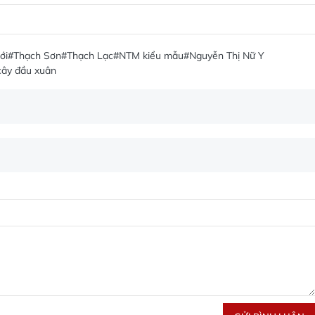
ới
#Thạch Sơn
#Thạch Lạc
#NTM kiểu mẫu
#Nguyễn Thị Nữ Y
cây đầu xuân