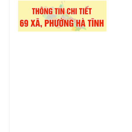
g
à
g
a