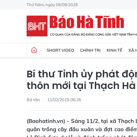
Thứ Năm, ngày 06/08/2026
SHORT VIDEO
CHÍNH TRỊ
KINH TẾ
XÃ 
Bí thư Tỉnh ủy phát đ
thôn mới tại Thạch Hà
Bá tân
11/02/2019 06:26
(Baohatinh.vn) - Sáng 11/2, tại xã Thạch
quân trồng cây đầu xuân và đợt cao điể