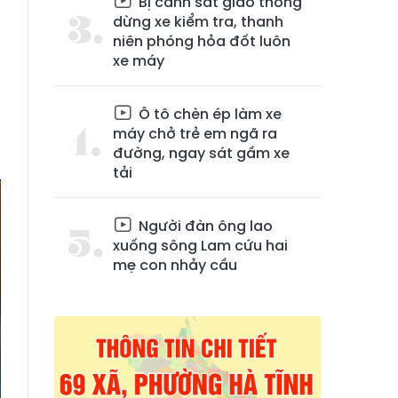
Bị cảnh sát giao thông
dừng xe kiểm tra, thanh
niên phóng hỏa đốt luôn
xe máy
Ô tô chèn ép làm xe
máy chở trẻ em ngã ra
đường, ngay sát gầm xe
tải
Người đàn ông lao
xuống sông Lam cứu hai
mẹ con nhảy cầu