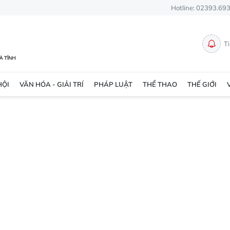
Hotline: 02393.69
T
HỘI
VĂN HÓA - GIẢI TRÍ
PHÁP LUẬT
THỂ THAO
THẾ GIỚI