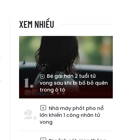
XEM NHIỀU
Bé gái hơn 2 tuổi tử
,
vong sau khi bị bố bỏ quên
h
trong ô tô
Nhà máy phốt pho nổ
lớn khiến 1 công nhân tử
vong