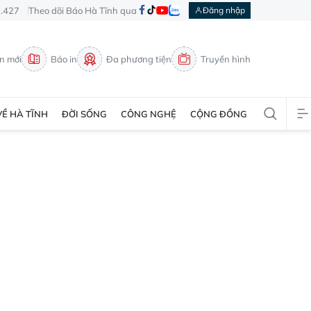
3.427
Theo dõi Báo Hà Tĩnh qua
Đăng nhập
in mới
Báo in
Đa phương tiện
Truyền hình
VỀ HÀ TĨNH
ĐỜI SỐNG
CÔNG NGHỆ
CỘNG ĐỒNG