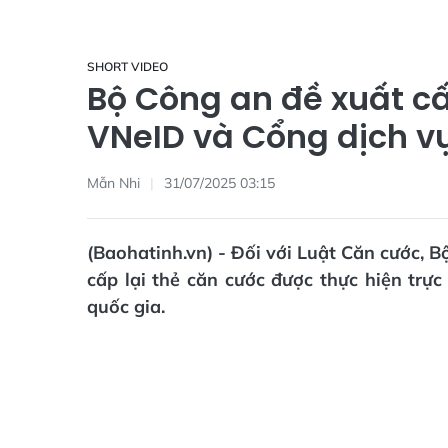
SHORT VIDEO
Bộ Công an đề xuất cấ
VNeID và Cổng dịch v
Mẫn Nhi
31/07/2025 03:15
(Baohatinh.vn) - Đối với Luật Căn cước, B
cấp lại thẻ căn cước được thực hiện trự
quốc gia.