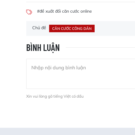
#đề xuất đổi căn cước online
Chủ đề
CĂN CƯỚC CÔNG DÂN
BÌNH LUẬN
Xin vui lòng gõ tiếng Việt có dấu