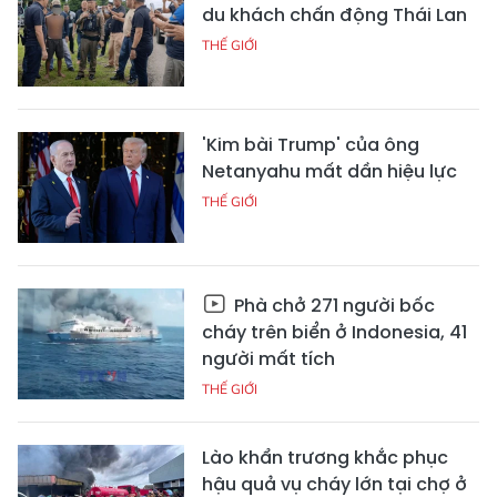
du khách chấn động Thái Lan
THẾ GIỚI
'Kim bài Trump' của ông
Netanyahu mất dần hiệu lực
THẾ GIỚI
Phà chở 271 người bốc
cháy trên biển ở Indonesia, 41
người mất tích
THẾ GIỚI
Lào khẩn trương khắc phục
hậu quả vụ cháy lớn tại chợ ở