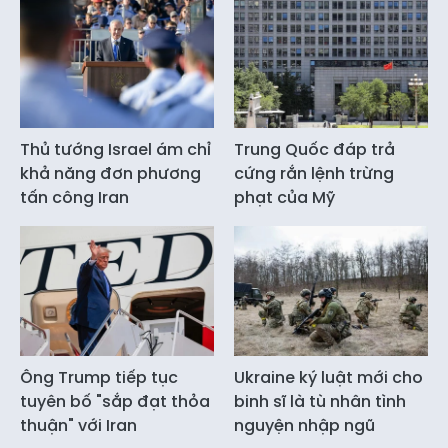
Thủ tướng Israel ám chỉ
Trung Quốc đáp trả
khả năng đơn phương
cứng rắn lệnh trừng
tấn công Iran
phạt của Mỹ
Ông Trump tiếp tục
Ukraine ký luật mới cho
tuyên bố "sắp đạt thỏa
binh sĩ là tù nhân tình
thuận" với Iran
nguyện nhập ngũ