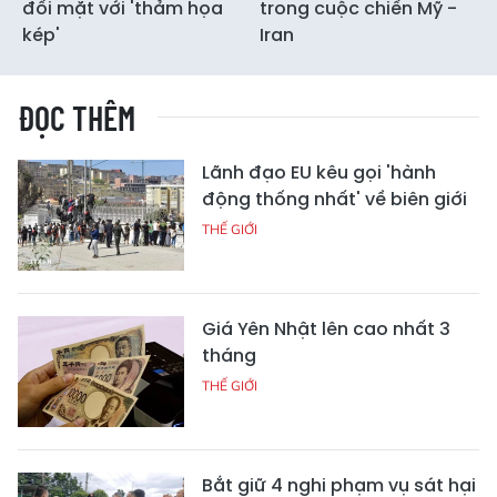
đối mặt với 'thảm họa
trong cuộc chiến Mỹ -
kép'
Iran
ĐỌC THÊM
Lãnh đạo EU kêu gọi 'hành
động thống nhất' về biên giới
THẾ GIỚI
Giá Yên Nhật lên cao nhất 3
tháng
THẾ GIỚI
Bắt giữ 4 nghi phạm vụ sát hại