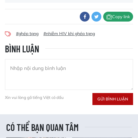
Copy link
#ghép tạng
#nhiễm HIV khi ghép tạng
BÌNH LUẬN
Xin vui lòng gõ tiếng Việt có dấu
GỬI BÌNH LUẬN
CÓ THỂ BẠN QUAN TÂM