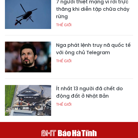
7 người thiệt mạng vì rơi trực
thăng khi diễn tập chữa cháy
rừng
THẾ GIỚI
Nga phát lệnh truy nã quốc tế
với ông chủ Telegram
THẾ GIỚI
Ít nhất 13 người đã chết do
động đất ở Nhật Bản
THẾ GIỚI