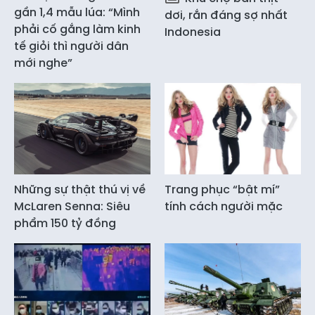
gần 1,4 mẫu lúa: “Mình
dơi, rắn đáng sợ nhất
phải cố gắng làm kinh
Indonesia
tế giỏi thì người dân
mới nghe”
Những sự thật thú vị về
Trang phục “bật mí”
McLaren Senna: Siêu
tính cách người mặc
phẩm 150 tỷ đồng