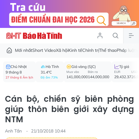
Mới nhất
Short Video
Xã hội
Kinh tế
Chính trị
Thể thao
Pháp luật
V
Chủ Nhật
Hà Tĩnh
Giá vàng (SJC)
Tỷ giá
9 tháng 8
31.4°C
Mua vào
Bán ra
EUR
USD
141,000,000
144,000,000
29,432.37
26,
27 tháng 6 Âm lịch
Độ ẩm 73%
Cán bộ, chiến sỹ biên phòng
giúp thôn biên giới xây dựng
NTM
Anh Tấn
21/10/2018 10:44