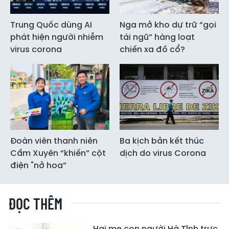
Trung Quốc dùng AI
Nga mở kho dự trữ “gọi
phát hiện người nhiễm
tái ngũ” hàng loạt
virus corona
chiến xa đồ cổ?
Đoàn viên thanh niên
Ba kịch bản kết thúc
Cẩm Xuyên “khiến” cột
dịch do virus Corona
điện "nở hoa”
ĐỌC THÊM
Hai mẹ con người Hà Tĩnh trực