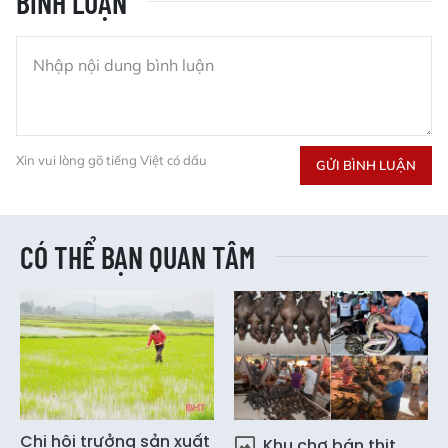
BÌNH LUẬN
Xin vui lòng gõ tiếng Việt có dấu
GỬI BÌNH LUẬN
CÓ THỂ BẠN QUAN TÂM
Chi hội trưởng sản xuất
Khu chợ bán thịt