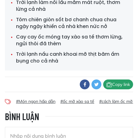
Trời lạnh làm nồi lẩu mắm mát ruột, thơm
lừng cả nhà
Tôm chiên giòn sốt bơ chanh chua chua
ngậy ngậy khiến cả nhà khen nức nở
Cay cay ốc móng tay xào sa tế thơm lừng,
ngửi thôi đã thèm
Trời lạnh nấu canh khoai mỡ thịt băm ấm
bụng cho cả nhà
Copy link
#Món ngon hấp dẫn
#ốc mỡ xào sa tế
#cách làm ốc mỡ xà
BÌNH LUẬN