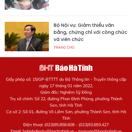
Bộ Nội vụ: Giảm thiểu văn
bằng, chứng chỉ với công chức
và viên chức
TRANG CHỦ
Giấy phép số: 15/GP-BTTTT do Bộ Thông tin - Truyền thông cấp
ngày 17 tháng 01 năm 2022.
Giám đốc: Nghiêm Sỹ Đống
Trụ sở chính: Số 22, đường Phan Đình Phùng, phường Thành
Sen, tỉnh Hà Tĩnh
Cơ sở 2: Số 01, đường Võ Liêm Sơn, phường Thành Sen, tỉnh Hà
Tĩnh
Điện thoại: (023)95.858.608 - (023)93.693.427
Email:
hatinhdientu@baohatinh.vn
-
toasoan@baohatinh.vn