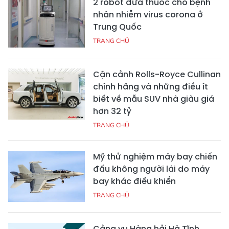
2 robot đưa thuốc cho bệnh
nhân nhiễm virus corona ở
Trung Quốc
TRANG CHỦ
Cận cảnh Rolls-Royce Cullinan
chính hãng và những điều ít
biết về mẫu SUV nhà giàu giá
hơn 32 tỷ
TRANG CHỦ
Mỹ thử nghiệm máy bay chiến
đấu không người lái do máy
bay khác điều khiển
TRANG CHỦ
Cảng vụ Hàng hải Hà Tĩnh