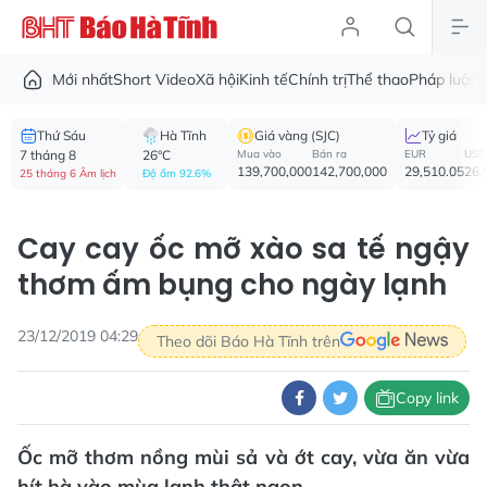
Mới nhất
Short Video
Xã hội
Kinh tế
Chính trị
Thể thao
Pháp luật
V
Thứ Sáu
Hà Tĩnh
Giá vàng (SJC)
Tỷ giá
7 tháng 8
26°C
Mua vào
Bán ra
EUR
USD
139,700,000
142,700,000
29,510.05
26,
25 tháng 6 Âm lịch
Độ ẩm 92.6%
Cay cay ốc mỡ xào sa tế ngậy
thơm ấm bụng cho ngày lạnh
23/12/2019 04:29
Theo dõi Báo Hà Tĩnh trên
Copy link
Ốc mỡ thơm nồng mùi sả và ớt cay, vừa ăn vừa
hít hà vào mùa lạnh thật ngon.