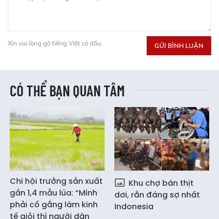
Xin vui lòng gõ tiếng Việt có dấu
GỬI BÌNH LUẬN
CÓ THỂ BẠN QUAN TÂM
Chi hội trưởng sản xuất
Khu chợ bán thịt
gần 1,4 mẫu lúa: “Mình
dơi, rắn đáng sợ nhất
phải cố gắng làm kinh
Indonesia
tế giỏi thì người dân