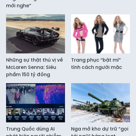
mới nghe”
Những sự thật thú vị về
Trang phục “bật mí”
McLaren Senna: Siêu
tính cách người mặc
phẩm 150 tỷ đồng
Trung Quốc dùng AI
Nga mở kho dự trữ “gọi