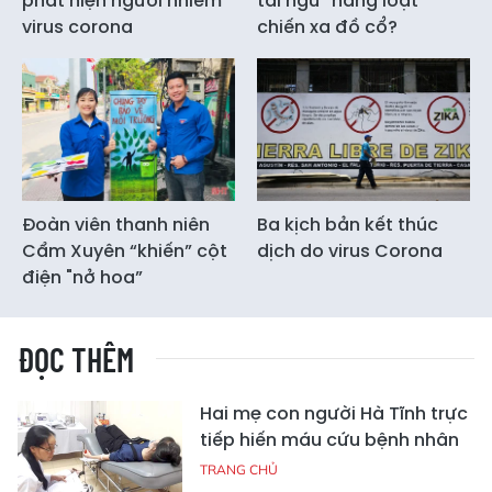
phát hiện người nhiễm
tái ngũ” hàng loạt
virus corona
chiến xa đồ cổ?
Đoàn viên thanh niên
Ba kịch bản kết thúc
Cẩm Xuyên “khiến” cột
dịch do virus Corona
điện "nở hoa”
ĐỌC THÊM
Hai mẹ con người Hà Tĩnh trực
tiếp hiến máu cứu bệnh nhân
TRANG CHỦ