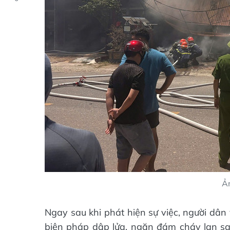
Ả
Ngay sau khi phát hiện sự việc, người dân
biện pháp dập lửa, ngăn đám cháy lan san