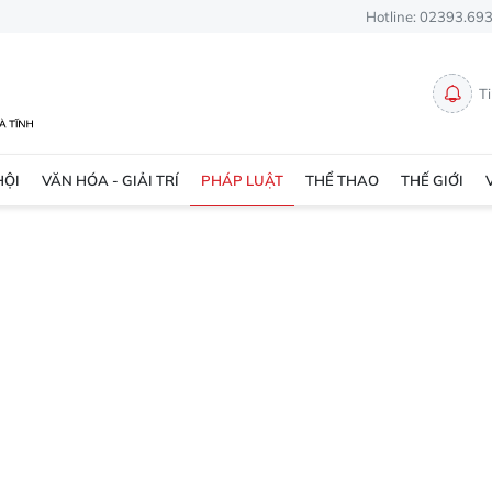
Hotline: 02393.69
T
HỘI
VĂN HÓA - GIẢI TRÍ
PHÁP LUẬT
THỂ THAO
THẾ GIỚI