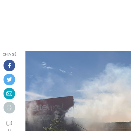
CHIA SẺ
0